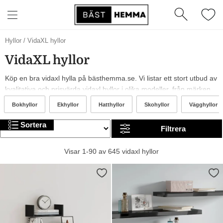
Bruna
Hyllor
/
VidaXL hyllor
VidaXL
VidaXL hyllor
hyllor
Köp en bra vidaxl hylla på bästhemma.se. Vi listar ett stort utbud av
kvalitativa och prisvärda vidaxl hyllor i olika modeller, från märken
som och vidaXL. År 2026 är det trendigt med gröna, blåa och
Bokhyllor
Ekhyllor
Hatthyllor
Skohyllor
Vägghyllor
silvriga vidaxl hyllor. I sortimentet finns allt från billiga till mer
exklusiva alternativ. Trevlig shopping!
Sortera
Filtrera
Visar 1-90 av 645 vidaxl hyllor