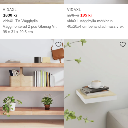
VIDAXL
VIDAXL
1630
kr
278
kr
195
kr
vidaXL TV Vägghylla
vidaXL Vägghylla mörkbrun
Väggmonterad 2 pcs Glansig Vit
40x20x4 cm behandlad massiv ek
98 x 31 x 29,5 cm