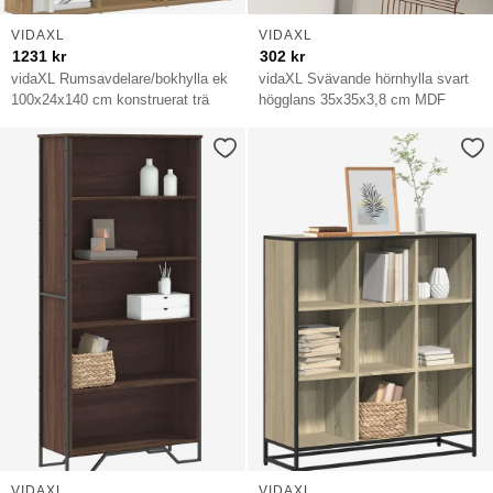
VIDAXL
VIDAXL
1231
kr
302
kr
vidaXL Rumsavdelare/bokhylla ek
vidaXL Svävande hörnhylla svart
100x24x140 cm konstruerat trä
högglans 35x35x3,8 cm MDF
VIDAXL
VIDAXL