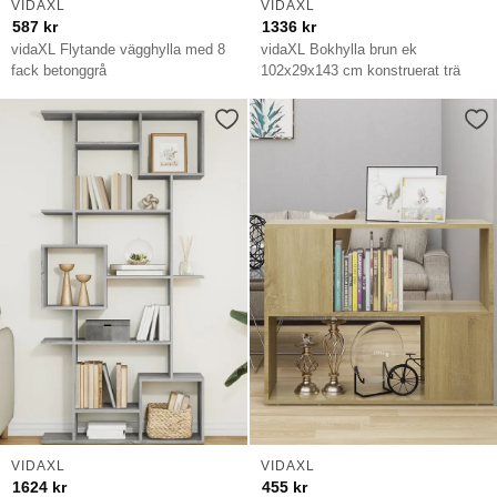
VIDAXL
VIDAXL
587
kr
1336
kr
vidaXL Flytande vägghylla med 8
vidaXL Bokhylla brun ek
fack betonggrå
102x29x143 cm konstruerat trä
VIDAXL
VIDAXL
1624
kr
455
kr