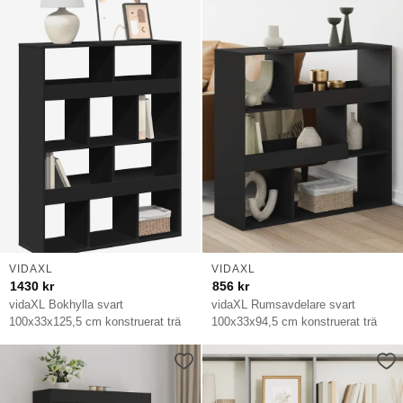
VIDAXL
VIDAXL
1430
kr
856
kr
vidaXL Bokhylla svart
vidaXL Rumsavdelare svart
100x33x125,5 cm konstruerat trä
100x33x94,5 cm konstruerat trä