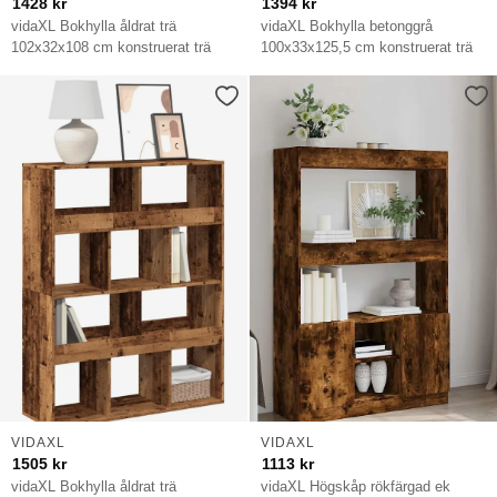
1428
kr
1394
kr
vidaXL Bokhylla åldrat trä
vidaXL Bokhylla betonggrå
102x32x108 cm konstruerat trä
100x33x125,5 cm konstruerat trä
VIDAXL
VIDAXL
1505
kr
1113
kr
vidaXL Bokhylla åldrat trä
vidaXL Högskåp rökfärgad ek