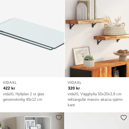
VIDAXL
VIDAXL
422
kr
320
kr
vidaXL Hyllplan 2 st glas
vidaXL Vägghylla 50x20x3,8 cm
genomskinlig 40x12 cm
rektangulär massiv akacia ojämn
kant