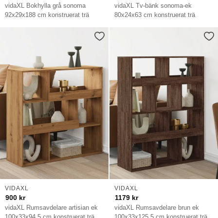
vidaXL Bokhylla grå sonoma
vidaXL Tv-bänk sonoma-ek
92x29x188 cm konstruerat trä
80x24x63 cm konstruerat trä
VIDAXL
VIDAXL
900
kr
1179
kr
vidaXL Rumsavdelare artisian ek
vidaXL Rumsavdelare brun ek
100x33x94,5 cm konstruerat trä
100x33x125,5 cm konstruerat trä