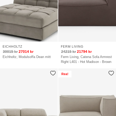
EICHHOLTZ
FERM LIVING
30015
kr
27014
kr
24215
kr
21794
kr
Eichholtz, Modulsoffa Dean mitt
Ferm Living, Catena Sofa Armrest
Right L401 - Hot Madison - Brown
Rea!