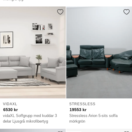
VIDAXL
STRESSLESS
6530
kr
19553
kr
vidaXL Soffgrupp med kuddar 3
Stressless Arion 5-sits soffa
delar Ljusgrå mikrofibertyg
mörkgrön