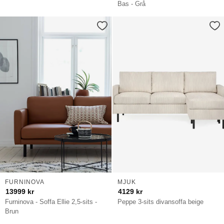
Bas - Grå
FURNINOVA
MJUK
13999
kr
4129
kr
Furninova - Soffa Ellie 2,5-sits -
Peppe 3-sits divansoffa beige
Brun