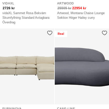
VIDAXL
ARTWOOD
2726
kr
25505
kr
22954
kr
vidaXL Sammet Rosa Bekväm
Artwood, Montana Chaise Lounge
Skumfyllning Standard Avtagbara
Sektion Höger Hailey curry
Överdrag
Rea!
FURNINOVA
CANE-LINE