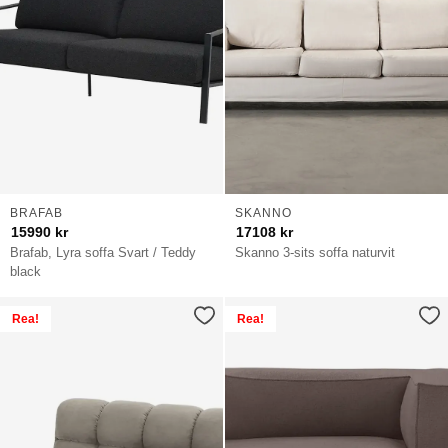
soffor
BRAFAB
SKANNO
15990
kr
17108
kr
Brafab, Lyra soffa Svart / Teddy
Skanno 3-sits soffa naturvit
black
Rea!
Rea!