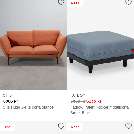
Rea!
SITS
FATBOY
6966
kr
6839
kr
6155
kr
Sits Hugo 2-sits soffa orange
Fatboy, Paletti hocker modulsoffa
Storm Blue
Rea!
Rea!