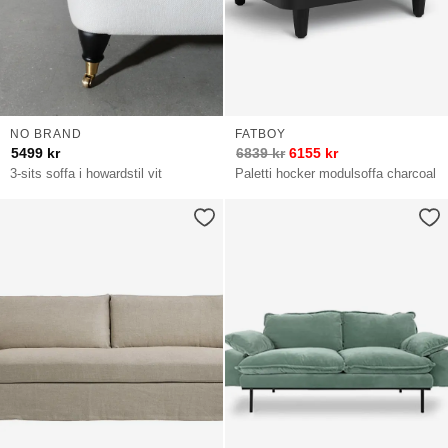
NO BRAND
FATBOY
5499
kr
6839
kr
6155
kr
3-sits soffa i howardstil vit
Paletti hocker modulsoffa charcoal