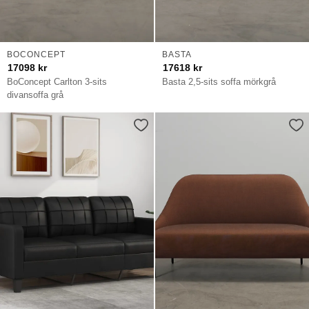
BOCONCEPT
BASTA
17098
kr
17618
kr
BoConcept Carlton 3-sits
Basta 2,5-sits soffa mörkgrå
divansoffa grå