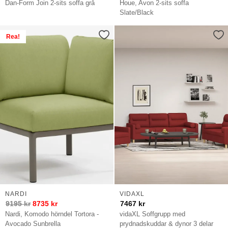
Dan-Form Join 2-sits soffa grå
Houe, Avon 2-sits soffa
Slate/Black
Rea!
NARDI
VIDAXL
9195
kr
8735
kr
7467
kr
Nardi, Komodo hörndel Tortora -
vidaXL Soffgrupp med
Avocado Sunbrella
prydnadskuddar & dynor 3 delar