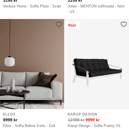
3199
kr
2299
kr
Venture Home - Soffa Pluto - Svart
Jotex - MENTON soffmodul - hörn
- Vit
Rea!
ELLOS
KARUP DESIGN
8999
kr
12499
kr
9999
kr
Ellos - Soffa Belina 3-sits - Grå
Karup Design - Soffa Poetry Vit