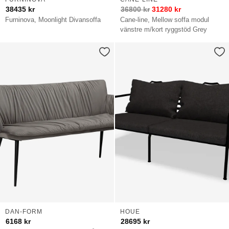
38435
kr
36800
kr
31280
kr
Furninova, Moonlight Divansoffa
Cane-line, Mellow soffa modul
vänstre m/kort ryggstöd Grey
DAN-FORM
HOUE
6168
kr
28695
kr