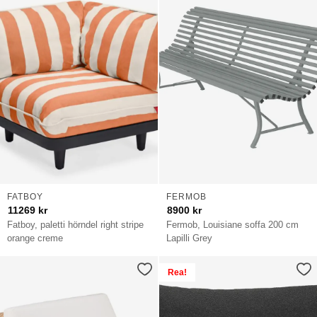
FATBOY
FERMOB
11269
kr
8900
kr
Fatboy, paletti hörndel right stripe
Fermob, Louisiane soffa 200 cm
orange creme
Lapilli Grey
Rea!