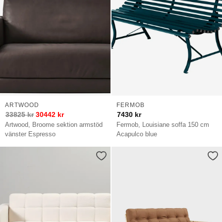
ARTWOOD
FERMOB
33825
kr
30442
kr
7430
kr
Artwood, Broome sektion armstöd
Fermob, Louisiane soffa 150 cm
vänster Espresso
Acapulco blue