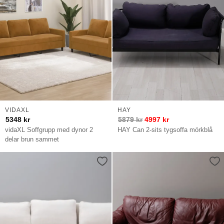
VIDAXL
HAY
5348
kr
5879
kr
4997
kr
vidaXL Soffgrupp med dynor 2
HAY Can 2-sits tygsoffa mörkblå
delar brun sammet