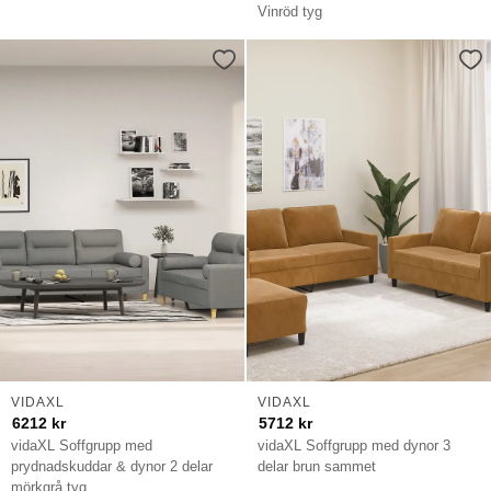
Vinröd tyg
VIDAXL
VIDAXL
6212
kr
5712
kr
vidaXL Soffgrupp med
vidaXL Soffgrupp med dynor 3
prydnadskuddar & dynor 2 delar
delar brun sammet
mörkgrå tyg