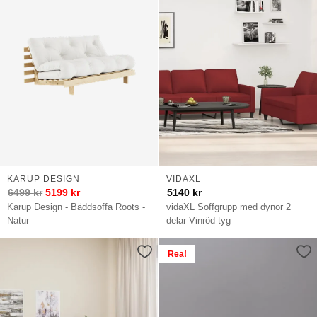
KARUP DESIGN
VIDAXL
6499
kr
5199
kr
5140
kr
Karup Design - Bäddsoffa Roots -
vidaXL Soffgrupp med dynor 2
Natur
delar Vinröd tyg
Rea!