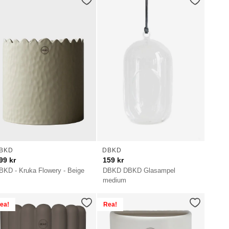
BKD
DBKD
99
kr
159
kr
BKD - Kruka Flowery - Beige
DBKD DBKD Glasampel
medium
ea!
Rea!