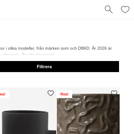
ukor i olika modeller, från märken som och DBKD. År 2026 är
a alternativ. Trevlig shopping!
Filtrera
ea!
Rea!