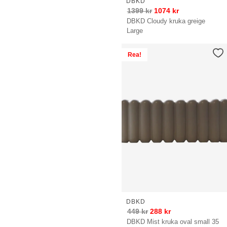
DBKD
1399
kr
1074
kr
DBKD Cloudy kruka greige
Large
Rea!
DBKD
449
kr
288
kr
DBKD Mist kruka oval small 35