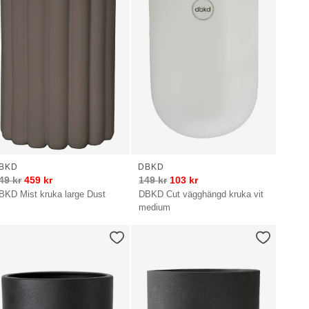
BKD
DBKD
49
kr
459
kr
149
kr
103
kr
BKD Mist kruka large Dust
DBKD Cut vägghängd kruka vit
medium