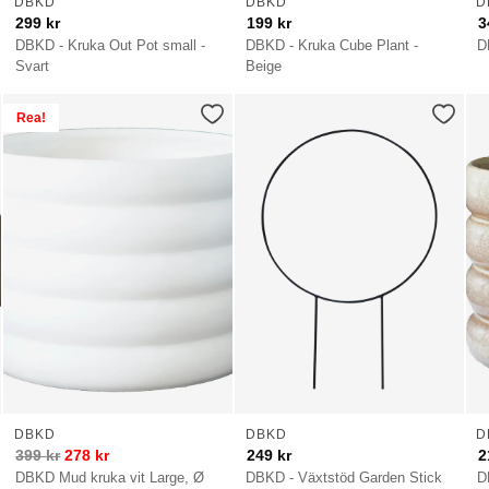
DBKD
DBKD
D
299
kr
199
kr
3
DBKD - Kruka Out Pot small -
DBKD - Kruka Cube Plant -
D
Svart
Beige
Rea!
DBKD
DBKD
D
399
kr
278
kr
249
kr
2
DBKD Mud kruka vit Large, Ø
DBKD - Växtstöd Garden Stick
D