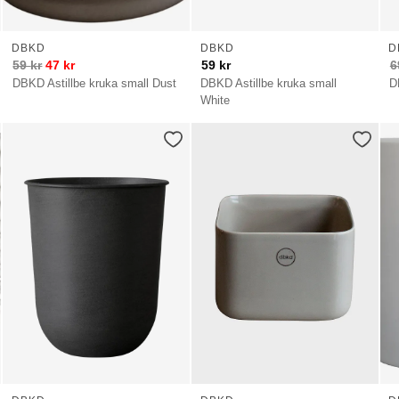
DBKD
DBKD
D
59
kr
47
kr
59
kr
6
DBKD Astillbe kruka small Dust
DBKD Astillbe kruka small
D
White