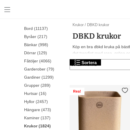
Krukor
/
DBKD krukor
Bord (11137)
DBKD krukor
Byråer (217)
Bänkar (998)
Köp en bra dbkd kruka på bästhe
Dörrar (129)
det trendigt med rosa, gröna och 
Fåtöljer (4066)
Sortera
Garderober (79)
Gardiner (1299)
Grupper (289)
Rea!
Hurtsar (16)
Hyllor (2457)
Hängare (473)
Kaminer (137)
Krukor (1824)