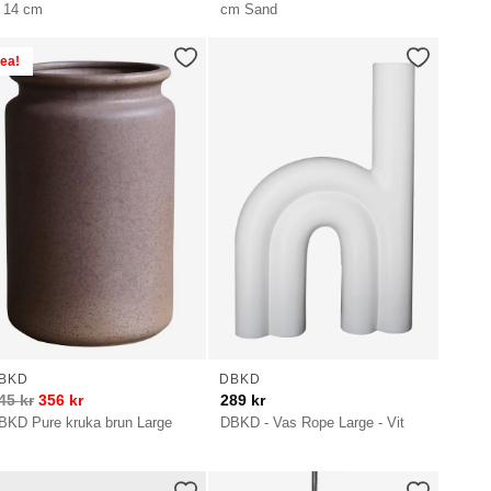
 14 cm
cm Sand
ea!
BKD
DBKD
45
kr
356
kr
289
kr
BKD Pure kruka brun Large
DBKD - Vas Rope Large - Vit