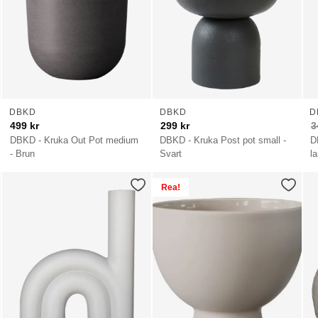
DBKD
DBKD
D
499
kr
299
kr
3
DBKD - Kruka Out Pot medium
DBKD - Kruka Post pot small -
D
- Brun
Svart
l
Rea!