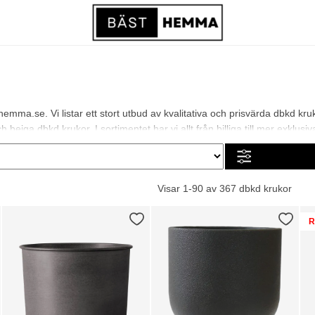
mma.se. Vi listar ett stort utbud av kvalitativa och prisvärda dbkd kr
beiga dbkd krukor. I sortimentet har vi allt från billiga till mer exklusiv
Visar 1-90 av 367 dbkd krukor
R