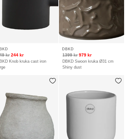
BKD
DBKD
49
kr
244
kr
1399
kr
979
kr
BKD Knob kruka cast iron
DBKD Swoon kruka Ø31 cm
arge
Shiny dust