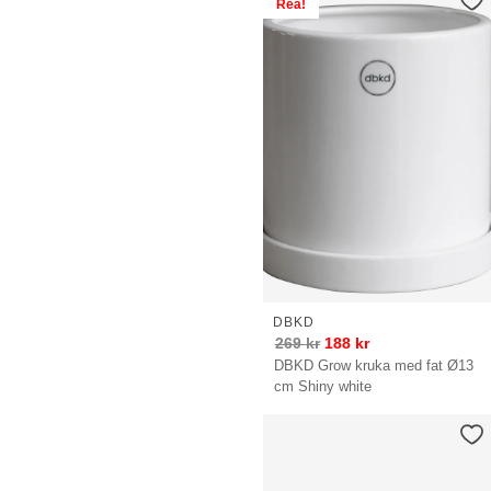
Rea!
DBKD
269
kr
188
kr
DBKD Grow kruka med fat Ø13
cm Shiny white