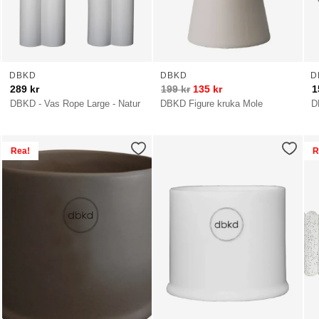
DBKD
DBKD
D
289
kr
199
kr
135
kr
1
DBKD - Vas Rope Large - Natur
DBKD Figure kruka Mole
D
Rea!
R