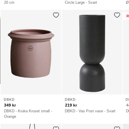
20 cm
Circle Large - Svart
Ø
R
DBKD
DBKD
D
349
kr
219
kr
4
DBKD - Kruka Kruset small -
DBKD - Vas Post vase - Svart
D
Orange