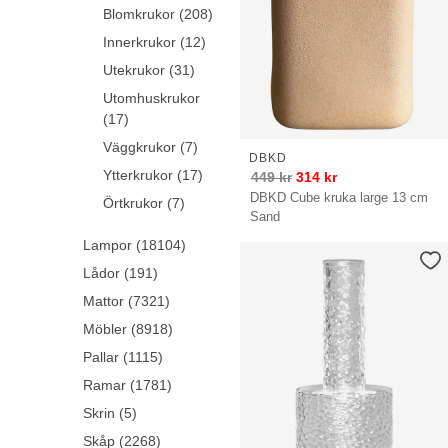
Blomkrukor (208)
Innerkrukor (12)
Utekrukor (31)
Utomhuskrukor
(17)
Väggkrukor (7)
DBKD
Ytterkrukor (17)
449
kr
314
kr
DBKD Cube kruka large 13 cm
Örtkrukor (7)
Sand
Lampor (18104)
Lådor (191)
Mattor (7321)
Möbler (8918)
Pallar (1115)
Ramar (1781)
Skrin (5)
Skåp (2268)