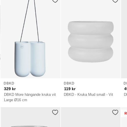
DBKD
DBKD
D
329
kr
119
kr
4
DBKD More hängande kruka vit
DBKD - Kruka Mud small - Vit
D
Large Ø16 cm
R