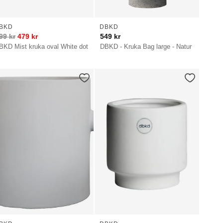
BKD
DBKD
99
kr
479
kr
549
kr
BKD Mist kruka oval White dot
DBKD - Kruka Bag large - Natur