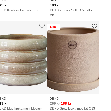
BKD
DBKD
49
kr
109
kr
BKD Knob kruka mole Stor
DBKD - Kruka SOLID Small -
Vit
Rea!
BKD
DBKD
19
kr
269
kr
188
kr
BKD Mud kruka multi Medium,
DBKD Grow kruka med fat Ø13