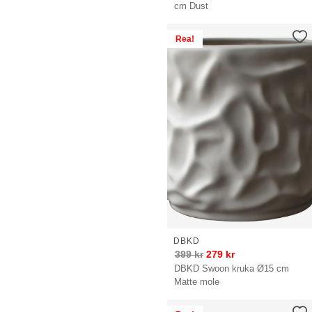
cm Dust
Rea!
DBKD
399
kr
279
kr
DBKD Swoon kruka Ø15 cm
Matte mole