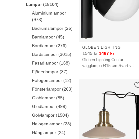
Lampor (18104)
Aluminiumlampor
(973)
Badrumslampor (26)
Barnlampor (45)
Bordlampor (276)
GLOBEN LIGHTING
1545
kr
1467
kr
Bordslampor (3015)
Globen Lighting Contur
Fasadlampor (168)
vägglampa Ø15 cm Svart-vit
Fjäderlampor (37)
Fotogenlampor (12)
Fönsterlampor (263)
Globlampor (85)
Glödlampor (499)
Golvlampor (1504)
Halogenlampor (28)
Hänglampor (24)