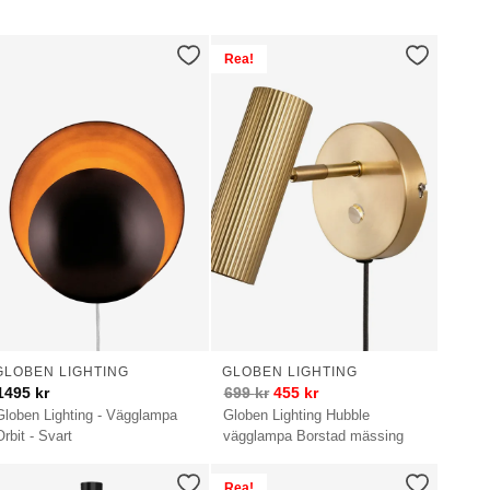
Rea!
GLOBEN LIGHTING
GLOBEN LIGHTING
1495
kr
699
kr
455
kr
Globen Lighting - Vägglampa
Globen Lighting Hubble
Orbit - Svart
vägglampa Borstad mässing
Rea!