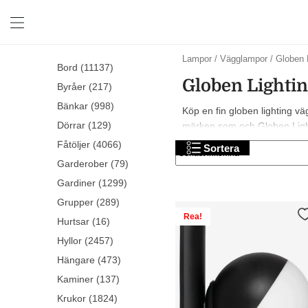
Lampor
/
Vägglampor
/
Globen 
Bord (11137)
Globen Lighti
Byråer (217)
Bänkar (998)
Köp en fin globen lighting vä
Dörrar (129)
märken som och Globen Lightin
exklusiva alternativ. Trevlig 
Fåtöljer (4066)
Sortera
Garderober (79)
Gardiner (1299)
Grupper (289)
Rea!
Hurtsar (16)
Hyllor (2457)
Hängare (473)
Kaminer (137)
Krukor (1824)