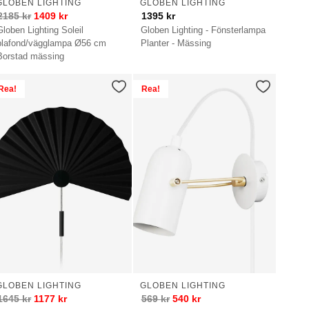
GLOBEN LIGHTING
GLOBEN LIGHTING
2185
kr
1409
kr
1395
kr
Globen Lighting Soleil
Globen Lighting - Fönsterlampa
plafond/vägglampa Ø56 cm
Planter - Mässing
Borstad mässing
Rea!
Rea!
GLOBEN LIGHTING
GLOBEN LIGHTING
1645
kr
1177
kr
569
kr
540
kr