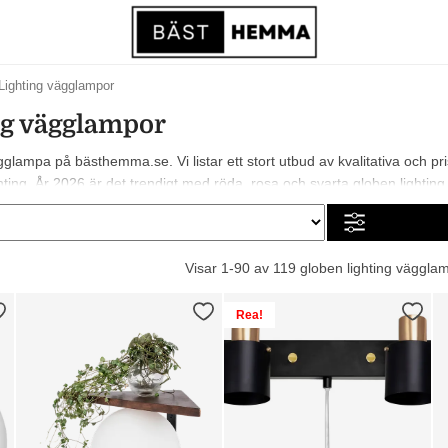
Lighting vägglampor
ng vägglampor
gglampa på bästhemma.se. Vi listar ett stort utbud av kvalitativa och pr
g. År 2026 är det trendigt med röda, rosa och svarta globen lighting vägg
shopping!
Visar 1-90 av 119 globen lighting väggla
Rea!