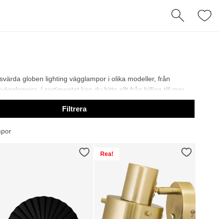
isvärda globen lighting vägglampor i olika modeller, från
lampor. I sortimentet kan du hitta allt från billiga till mer
Filtrera
mpor
Rea!