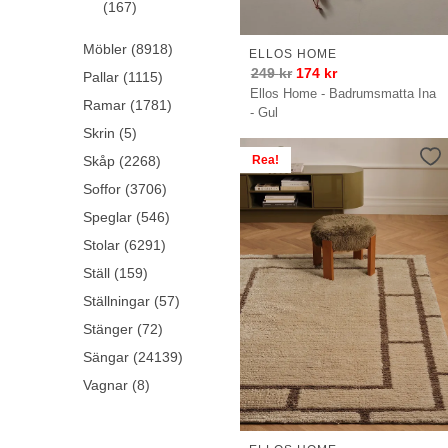
(167)
Möbler (8918)
ELLOS HOME
249
kr
174
kr
Pallar (1115)
Ellos Home - Badrumsmatta Ina
Ramar (1781)
- Gul
Skrin (5)
Rea!
Skåp (2268)
Soffor (3706)
Speglar (546)
Stolar (6291)
Ställ (159)
Ställningar (57)
Stänger (72)
Sängar (24139)
Vagnar (8)