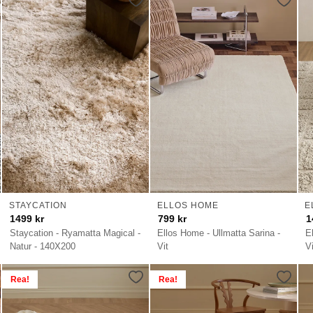
STAYCATION
ELLOS HOME
E
1499
kr
799
kr
1
Staycation - Ryamatta Magical -
Ellos Home - Ullmatta Sarina -
E
Natur - 140X200
Vit
V
Rea!
Rea!