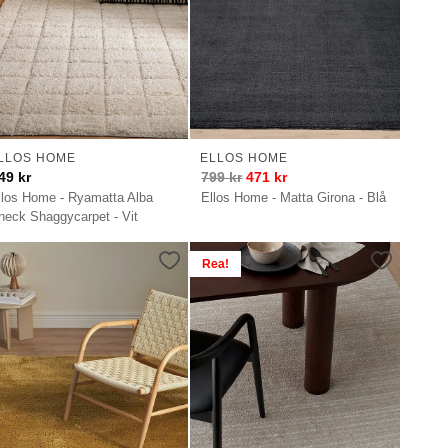
LLOS HOME
ELLOS HOME
49
kr
799
kr
471
kr
llos Home - Ryamatta Alba
Ellos Home - Matta Girona - Blå
heck Shaggycarpet - Vit
Rea!