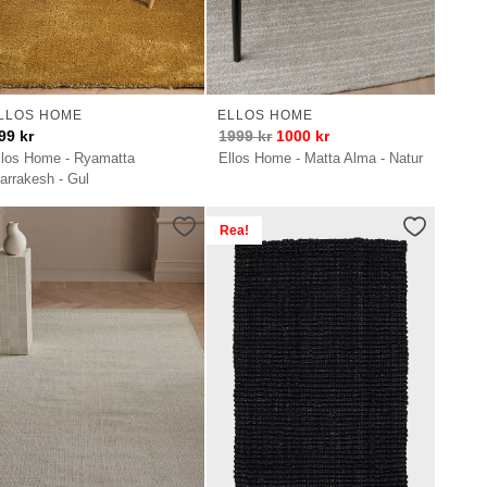
LLOS HOME
ELLOS HOME
99
kr
1999
kr
1000
kr
llos Home - Ryamatta
Ellos Home - Matta Alma - Natur
arrakesh - Gul
Rea!