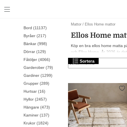
Mattor
/
Ellos Home mattor
Bord (11137)
Ellos Home mat
Byråer (217)
Bänkar (998)
Köp en bra ellos home matta på 
Dörrar (129)
och Ellos Home. År 2026 är det t
shopping!
Fåtöljer (4066)
Sortera
Garderober (79)
Gardiner (1299)
Grupper (289)
Hurtsar (16)
Hyllor (2457)
Hängare (473)
Kaminer (137)
Krukor (1824)