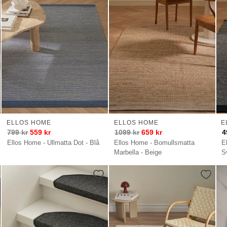
ELLOS HOME
ELLOS HOME
E
799
kr
559
kr
1099
kr
659
kr
4
Ellos Home - Ullmatta Dot - Blå
Ellos Home - Bomullsmatta
E
Marbella - Beige
S