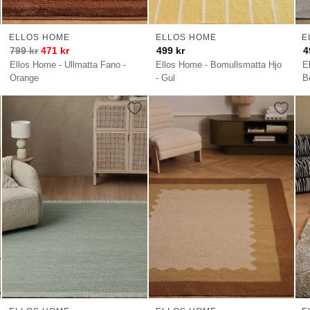
ELLOS HOME
ELLOS HOME
E
799
kr
471
kr
499
kr
4
Ellos Home - Ullmatta Fano -
Ellos Home - Bomullsmatta Hjo
E
Orange
- Gul
B