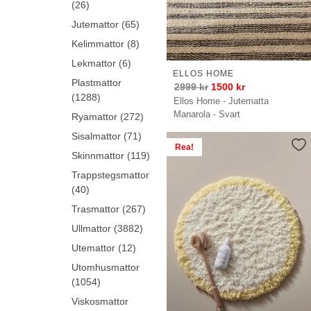
(26)
Jutemattor (65)
Kelimmattor (8)
Lekmattor (6)
ELLOS HOME
Plastmattor
2999
kr
1500
kr
(1288)
Ellos Home - Jutematta
Manarola - Svart
Ryamattor (272)
Sisalmattor (71)
Rea!
Skinnmattor (119)
Trappstegsmattor
(40)
Trasmattor (267)
Ullmattor (3882)
Utemattor (12)
Utomhusmattor
(1054)
Viskosmattor