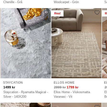
Chenille - Grå
Woolcarpet - Grön
S
Rea!
R
STAYCATION
ELLOS HOME
E
1499
kr
2999
kr
1799
kr
2
Staycation - Ryamatta Magical -
Ellos Home - Viskosmatta
E
Silver - 140X200
Varanasi - Vit
B