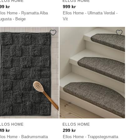
LLOS HOME
ELLOS HOME
99
kr
999
kr
llos Home - Ryamatta Alba
Ellos Home - Ullmatta Verdal -
ugusta - Beige
Vit
LLOS HOME
ELLOS HOME
49
kr
299
kr
llos Home - Badrumsmatta
Ellos Home - Trappstegsmatta