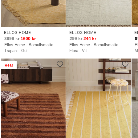
ELLOS HOME
ELLOS HOME
E
3999
kr
1600
kr
299
kr
244
kr
9
Ellos Home - Bomullsmatta
Ellos Home - Bomullsmatta
E
Trapani - Gul
Flora - Vit
M
Rea!