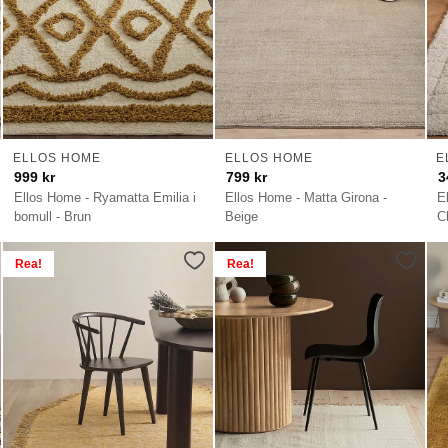
ELLOS HOME
ELLOS HOME
E
999
kr
799
kr
3
Ellos Home - Ryamatta Emilia i
Ellos Home - Matta Girona -
E
bomull - Brun
Beige
C
Rea!
Rea!