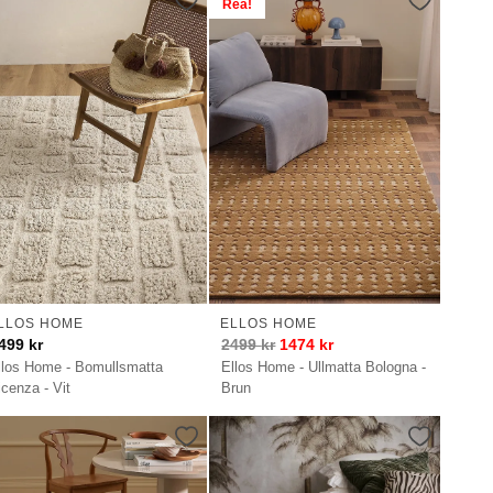
Rea!
LLOS HOME
ELLOS HOME
499
kr
2499
kr
1474
kr
llos Home - Bomullsmatta
Ellos Home - Ullmatta Bologna -
icenza - Vit
Brun