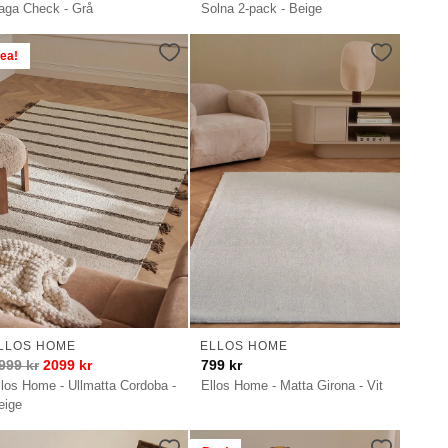
aga Check - Grå
Solna 2-pack - Beige
ea!
LLOS HOME
ELLOS HOME
999
kr
2099
kr
799
kr
llos Home - Ullmatta Cordoba -
Ellos Home - Matta Girona - Vit
eige