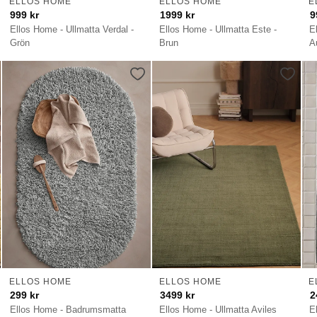
ELLOS HOME
ELLOS HOME
E
999
kr
1999
kr
9
Ellos Home - Ullmatta Verdal -
Ellos Home - Ullmatta Este -
E
Grön
Brun
A
ELLOS HOME
ELLOS HOME
E
299
kr
3499
kr
2
Ellos Home - Badrumsmatta
Ellos Home - Ullmatta Aviles
E