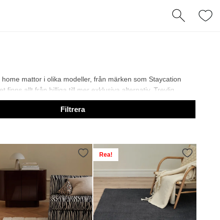
s home mattor i olika modeller, från märken som Staycation
ns allt från billiga till mer exklusiva alternativ. Trevlig
Filtrera
Rea!