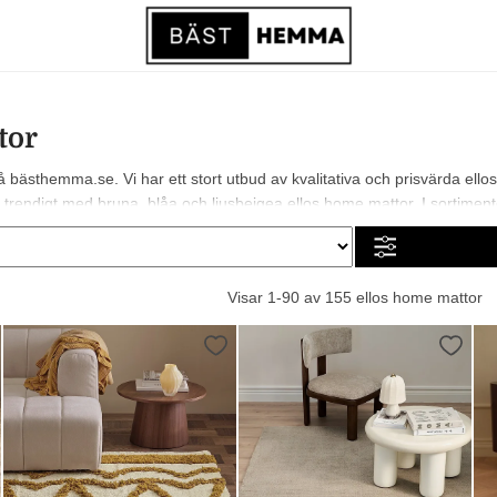
tor
bästhemma.se. Vi har ett stort utbud av kvalitativa och prisvärda ello
rendigt med bruna, blåa och ljusbeigea ellos home mattor. I sortimentet fin
Visar 1-90 av 155 ellos home mattor