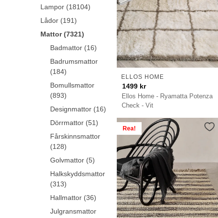
Lampor (18104)
Lådor (191)
Mattor (7321)
Badmattor (16)
Badrumsmattor
(184)
ELLOS HOME
Bomullsmattor
1499
kr
(893)
Ellos Home - Ryamatta Potenza
Check - Vit
Designmattor (16)
Dörrmattor (51)
Rea!
Fårskinnsmattor
(128)
Golvmattor (5)
Halkskyddsmattor
(313)
Hallmattor (36)
Julgransmattor