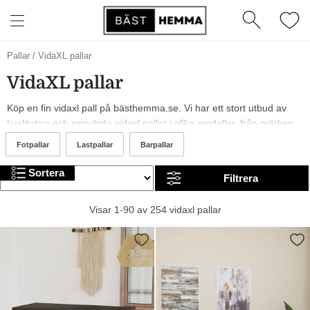
Pallar
/
VidaXL pallar
VidaXL pallar
Köp en fin vidaxl pall på bästhemma.se. Vi har ett stort utbud av
kvalitativa och prisvärda vidaxl pallar i olika modeller, från märken
som och vidaXL. År 2026 är det trendigt med rosa, gula och gråa
Fotpallar
Lastpallar
Barpallar
vidaxl pallar. I sortimentet hittar du allt från billiga till mer exklusiva
alternativ. Trevlig shopping!
Sortera
Filtrera
Visar 1-90 av 254 vidaxl pallar