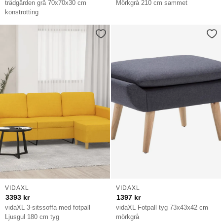
trädgården grå 70x70x30 cm
Mörkgrå 210 cm sammet
konstrotting
VIDAXL
VIDAXL
3393
kr
1397
kr
vidaXL 3-sitssoffa med fotpall
vidaXL Fotpall tyg 73x43x42 cm
Ljusgul 180 cm tyg
mörkgrå