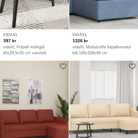
VIDAXL
VIDAXL
397
kr
1326
kr
vidaXL Fotpall mörkgrå
vidaXL Modulsoffa fotpallsmodul
45x29,5x35 cm sammet
blå 100x100x48 cm