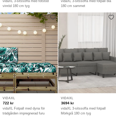
vidaXL 3-sitssoffa med fotstöd
vidaXL 3-sitssoffa med fotpall blå
vinröd 180 cm tyg
180 cm sammet
VIDAXL
VIDAXL
722
kr
3694
kr
vidaXL Fotpall med dyna för
vidaXL 3-sitssoffa med fotpall
trädgården impregnerad furu
Mörkgrå 180 cm tyg