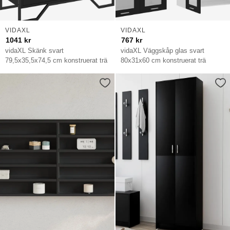
VIDAXL
VIDAXL
1041
kr
767
kr
vidaXL Skänk svart
vidaXL Väggskåp glas svart
79,5x35,5x74,5 cm konstruerat trä
80x31x60 cm konstruerat trä