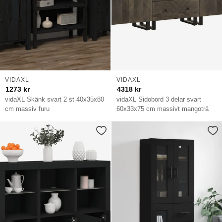
VIDAXL
VIDAXL
1273
kr
4318
kr
vidaXL Skänk svart 2 st 40x35x80
vidaXL Sidobord 3 delar svart
cm massiv furu
60x33x75 cm massivt mangoträ