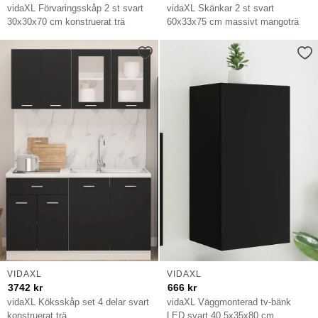
vidaXL Förvaringsskåp 2 st svart
vidaXL Skänkar 2 st svart
30x30x70 cm konstruerat trä
60x33x75 cm massivt mangoträ
VIDAXL
VIDAXL
3742
kr
666
kr
vidaXL Köksskåp set 4 delar svart
vidaXL Väggmonterad tv-bänk
konstruerat trä
LED svart 40,5x35x80 cm