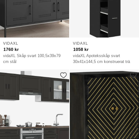
VIDAXL
VIDAXL
1760
kr
1058
kr
vidaXL Skåp svart 100,5x39x79
vidaXL Apoteksskåp svart
cm stål
30x41x144,5 cm konstruerat trä