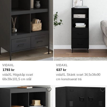
VIDAXL
VIDAXL
1793
kr
637
kr
vidaXL Högskåp svart
vidaXL Skänk svart 34,5x34x90
68x39x101,5 cm stål
cm konstruerat trä