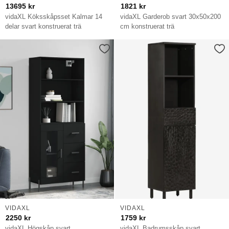
13695
kr
1821
kr
vidaXL Köksskåpsset Kalmar 14
vidaXL Garderob svart 30x50x200
delar svart konstruerat trä
cm konstruerat trä
VIDAXL
VIDAXL
2250
kr
1759
kr
vidaXL Högskåp svart
vidaXL Badrumsskåp svart