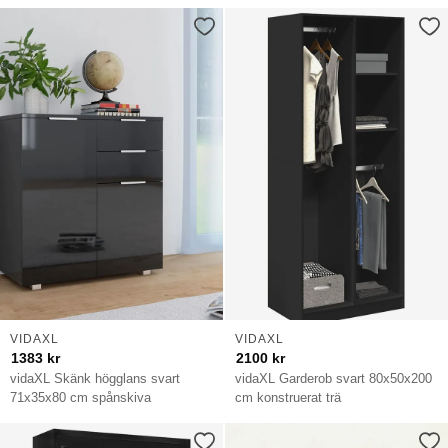
VIDAXL
VIDAXL
1383
kr
2100
kr
vidaXL Skänk högglans svart
vidaXL Garderob svart 80x50x200
71x35x80 cm spånskiva
cm konstruerat trä