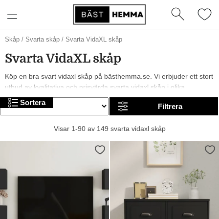
Skåp
/
Svarta skåp
/
Svarta VidaXL skåp
Svarta VidaXL skåp
Köp en bra svart vidaxl skåp på bästhemma.se. Vi erbjuder ett stort
utbud av kvalitativa och prisvärda svarta vidaxl skåp i olika
modeller, från märken som och vidaXL. År 2026 är det trendigt med
Sortera
Filtrera
och svarta svarta vidaxl skåp. I sortimentet finns allt från billiga till
mer exklusiva alternativ. Trevlig shopping!
Visar 1-90 av 149 svarta vidaxl skåp