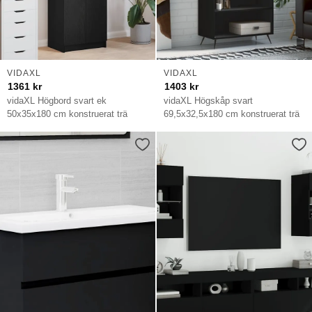
VIDAXL
VIDAXL
1361
kr
1403
kr
vidaXL Högbord svart ek
vidaXL Högskåp svart
50x35x180 cm konstruerat trä
69,5x32,5x180 cm konstruerat trä