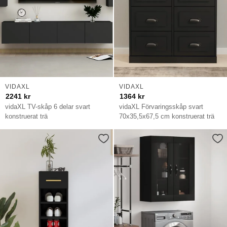
VIDAXL
VIDAXL
2241
kr
1364
kr
vidaXL TV-skåp 6 delar svart
vidaXL Förvaringsskåp svart
konstruerat trä
70x35,5x67,5 cm konstruerat trä