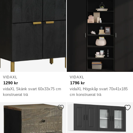
VIDAXL
VIDAXL
1290
kr
1796
kr
vidaXL Skänk svart 60x33x75 cm
vidaXL Högskåp svart 70x41x185
konstruerat trä
cm konstruerat trä