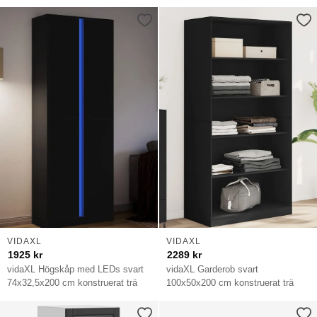
VIDAXL
VIDAXL
1925
kr
2289
kr
vidaXL Högskåp med LEDs svart
vidaXL Garderob svart
74x32,5x200 cm konstruerat trä
100x50x200 cm konstruerat trä