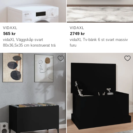
VIDAXL
VIDAXL
565
kr
2749
kr
vidaXL Väggskåp svart
vidaXL Tv-bänk 6 st svart massiv
80x36,5x35 cm konstruerat trä
furu