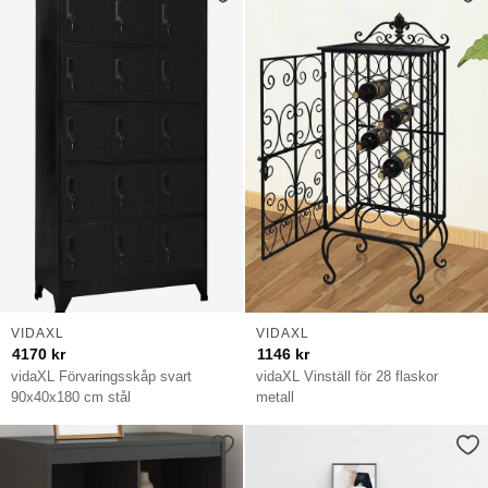
VIDAXL
VIDAXL
4170
kr
1146
kr
vidaXL Förvaringsskåp svart
vidaXL Vinställ för 28 flaskor
90x40x180 cm stål
metall