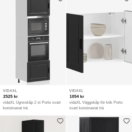
VIDAXL
VIDAXL
2525
kr
1054
kr
vidaXL Ugnsskåp 2 st Porto svart
vidaXL Väggskåp för kök Porto
konstruerat trä
svart konstruerat trä