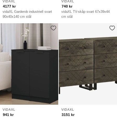
VIDAXL
VIDAXL
4177
kr
740
kr
vidaXL Garderob industriell svart
vidaXL TV-skåp svart 67x39x44
90x40x140 cm stål
cm stål
VIDAXL
VIDAXL
941
kr
3151
kr