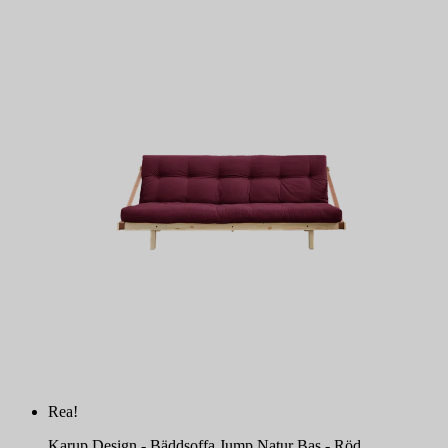
Rea!
Karup Design - Bäddsoffa Jump Natur Bas - Röd