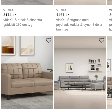
VIDAXL
VIDAXL
V
3174
kr
7467
kr
8
vidaXL B-stock 3-sitssoffa
vidaXL Soffgrupp med
v
gräddvit 180 cm tyg
prydnadskuddar & dynor 3 delar
p
brun tyg
l