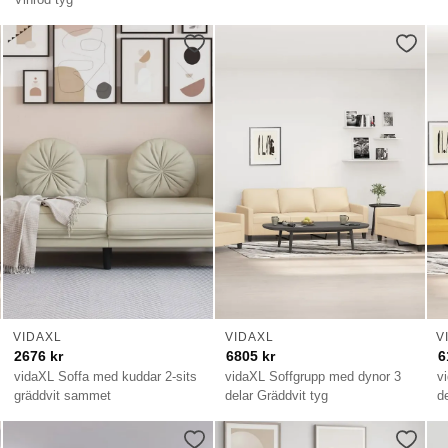
VIDAXL
VIDAXL
V
2676
kr
6805
kr
6
vidaXL Soffa med kuddar 2-sits
vidaXL Soffgrupp med dynor 3
v
gräddvit sammet
delar Gräddvit tyg
d