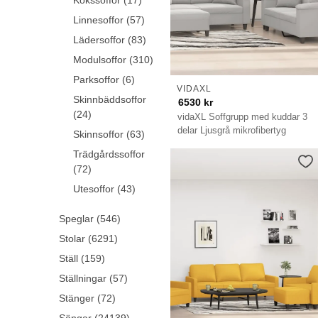
Kökssoffor (17)
Linnesoffor (57)
Lädersoffor (83)
Modulsoffor (310)
Parksoffor (6)
VIDAXL
Skinnbäddsoffor
6530
kr
(24)
vidaXL Soffgrupp med kuddar 3
delar Ljusgrå mikrofibertyg
Skinnsoffor (63)
Trädgårdssoffor
(72)
Utesoffor (43)
Speglar (546)
Stolar (6291)
Ställ (159)
Ställningar (57)
Stänger (72)