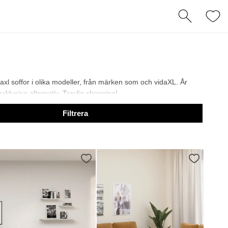
axl soffor i olika modeller, från märken som och vidaXL. År
exklusiva alternativ. Trevlig shopping!
Filtrera