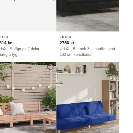
IDAXL
VIDAXL
614
kr
2756
kr
idaXL Soffgrupp 2 delar
vidaXL B-stock 3-sitssoffa svart
örkgrå tyg
180 cm konstläder