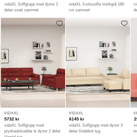
vidaXL Soffgrupp med dynor 2
vidaXL 3-sitssoffa mörkgrå 180
v
delar svart sammet
cm sammet
d
VIDAXL
VIDAXL
V
5732
kr
6145
kr
2
vidaXL Soffgrupp med
vidaXL Soffgrupp med dynor 3
v
prydnadskuddar & dynor 2 delar
delar Gräddvit tyg
t
Vinröd tyg