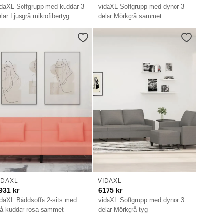
idaXL Soffgrupp med kuddar 3
vidaXL Soffgrupp med dynor 3
elar Ljusgrå mikrofibertyg
delar Mörkgrå sammet
IDAXL
VIDAXL
931
kr
6175
kr
idaXL Bäddsoffa 2-sits med
vidaXL Soffgrupp med dynor 3
vå kuddar rosa sammet
delar Mörkgrå tyg