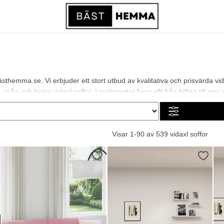
sthemma.se. Vi erbjuder ett stort utbud av kvalitativa och prisvärda vid
råa och beiga vidaxl soffor. I sortimentet finns allt från billiga till mer 
Visar 1-90 av 539 vidaxl soffor