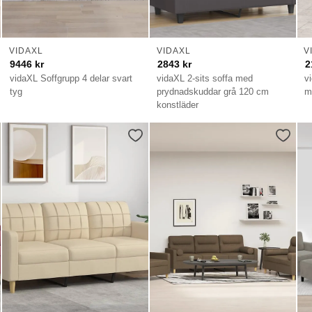
VIDAXL
VIDAXL
V
9446
kr
2843
kr
2
vidaXL Soffgrupp 4 delar svart
vidaXL 2-sits soffa med
v
tyg
prydnadskuddar grå 120 cm
m
konstläder