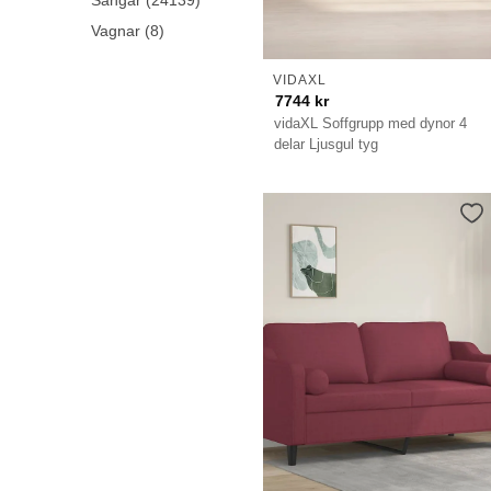
Sängar (24139)
Vagnar (8)
VIDAXL
7744
kr
vidaXL Soffgrupp med dynor 4
delar Ljusgul tyg