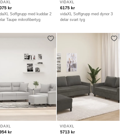
IDAXL
VIDAXL
075
kr
6175
kr
idaXL Soffgrupp med kuddar 2
vidaXL Soffgrupp med dynor 3
elar Taupe mikrofibertyg
delar svart tyg
IDAXL
VIDAXL
954
kr
5713
kr