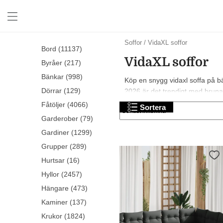
Soffor
/
VidaXL soffor
Bord (11137)
VidaXL soffor
Byråer (217)
Bänkar (998)
Köp en snygg vidaxl soffa på bä
Dörrar (129)
2026 är det trendigt med bruna, g
Fåtöljer (4066)
Sortera
Garderober (79)
Gardiner (1299)
Grupper (289)
Hurtsar (16)
Hyllor (2457)
Hängare (473)
Kaminer (137)
Krukor (1824)