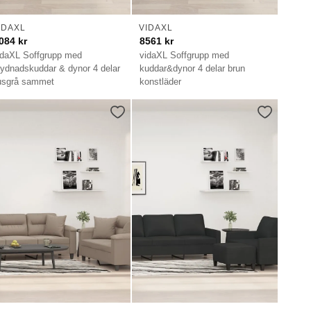
IDAXL
VIDAXL
084
kr
8561
kr
idaXL Soffgrupp med
vidaXL Soffgrupp med
rydnadskuddar & dynor 4 delar
kuddar&dynor 4 delar brun
jusgrå sammet
konstläder