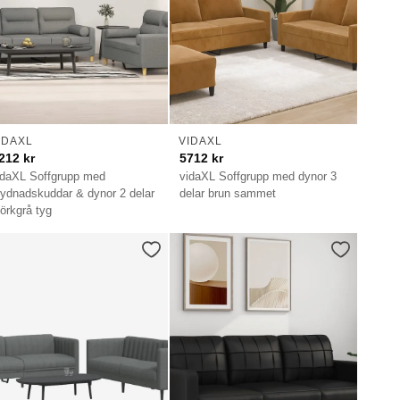
IDAXL
VIDAXL
212
kr
5712
kr
idaXL Soffgrupp med
vidaXL Soffgrupp med dynor 3
rydnadskuddar & dynor 2 delar
delar brun sammet
örkgrå tyg