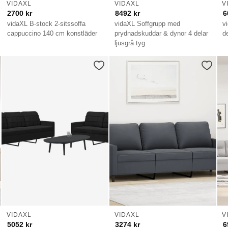
VIDAXL
VIDAXL
V
2700
kr
8492
kr
6
vidaXL B-stock 2-sitssoffa
vidaXL Soffgrupp med
v
cappuccino 140 cm konstläder
prydnadskuddar & dynor 4 delar
d
ljusgrå tyg
VIDAXL
VIDAXL
V
5052
kr
3274
kr
6