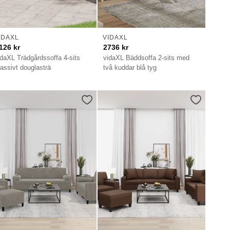
IDAXL
VIDAXL
126
kr
2736
kr
idaXL Trädgårdssoffa 4-sits
vidaXL Bäddsoffa 2-sits med
assivt douglasträ
två kuddar blå tyg