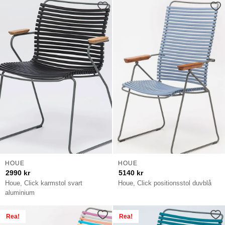
HOUE
HOUE
2990
kr
5140
kr
Houe, Click karmstol svart
Houe, Click positionsstol duvblå
aluminium
Rea!
Rea!