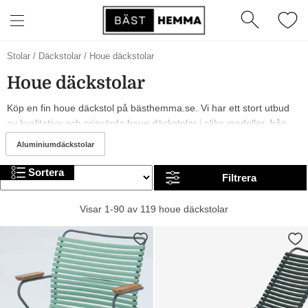
Houe
Stolar
/
Däckstolar
/
Houe däckstolar
aluminiumdäckstolar
Houe däckstolar
Köp en fin houe däckstol på bästhemma.se. Vi har ett stort utbud
av kvalitativa och prisvärda houe däckstolar i olika modeller, från
märken som och Houe. År 2026 är det trendigt med och många
Aluminiumdäckstolar
olika färger på houe däckstolar. I sortimentet kan du hitta allt från
billiga till mer exklusiva alternativ. Trevlig shopping!
Sortera
Filtrera
Visar 1-90 av 119 houe däckstolar