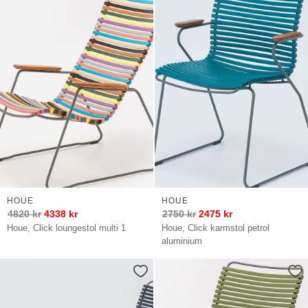
HOUE
HOUE
4820
kr
4338
kr
2750
kr
2475
kr
Houe, Click loungestol multi 1
Houe, Click karmstol petrol
aluminium