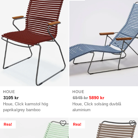
HOUE
HOUE
3105
kr
6545
kr
5890
kr
Houe, Click karmstol hög
Houe, Click solsäng duvblå
paprika/grey bamboo
aluminium
Rea!
Rea!