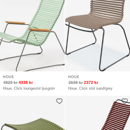
HOUE
HOUE
4820
kr
4338
kr
2635
kr
2372
kr
Houe, Click loungestol ljusgrön
Houe, Click stol sand/grey