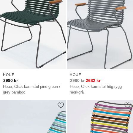
HOUE
HOUE
2990
kr
2980
kr
2682
kr
Houe, Click karmstol pine green /
Houe, Click karmstol hög rygg
grey bamboo
mörkgrå