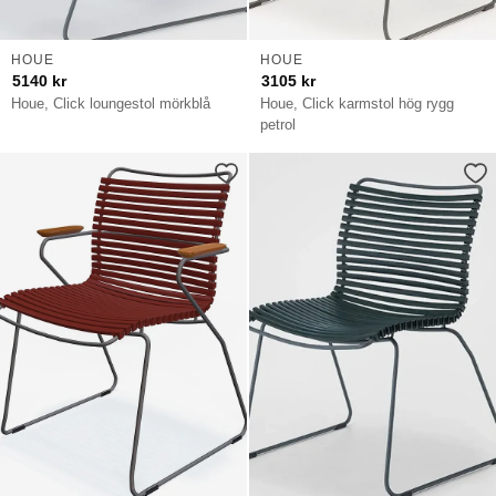
HOUE
HOUE
5140
kr
3105
kr
Houe, Click loungestol mörkblå
Houe, Click karmstol hög rygg
petrol