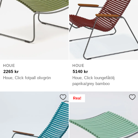
HOUE
HOUE
2265
kr
5140
kr
Houe, Click fotpall olivgrön
Houe, Click loungefåtölj
paprika/grey bamboo
Rea!