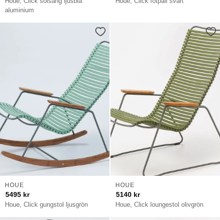
Houe, Click solsäng ljusblå
Houe, Click fotpall svart
aluminium
HOUE
HOUE
5495
kr
5140
kr
Houe, Click gungstol ljusgrön
Houe, Click loungestol olivgrön