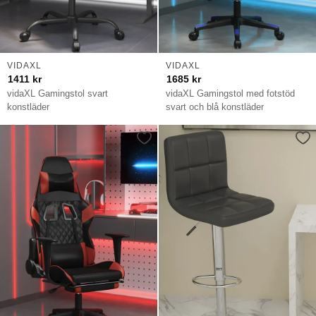
VIDAXL
VIDAXL
1411
kr
1685
kr
vidaXL Gamingstol svart
vidaXL Gamingstol med fotstöd
konstläder
svart och blå konstläder