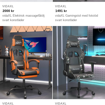
VIDAXL
VIDAXL
2000
kr
1491
kr
vidaXL Elektrisk massagefåtölj
vidaXL Gamingstol med fotstöd
svart konstläder
svart konstläder
VIDAXL
VIDAXL