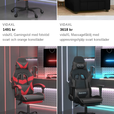
VIDAXL
VIDAXL
1491
kr
3618
kr
vidaXL Gamingstol med fotstöd
vidaXL Massagefåtölj med
svart och orange konstläder
uppresningshjälp svart konstläder