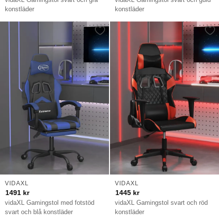
konstläder
konstläder
VIDAXL
VIDAXL
1491
kr
1445
kr
vidaXL Gamingstol med fotstöd
vidaXL Gamingstol svart och röd
svart och blå konstläder
konstläder