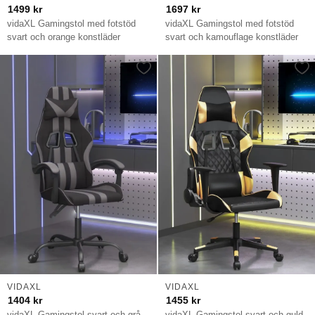
1499
kr
1697
kr
vidaXL Gamingstol med fotstöd
vidaXL Gamingstol med fotstöd
svart och orange konstläder
svart och kamouflage konstläder
VIDAXL
VIDAXL
1404
kr
1455
kr
vidaXL Gamingstol svart och grå
vidaXL Gamingstol svart och guld