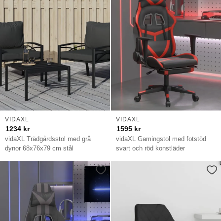
VIDAXL
VIDAXL
1234
kr
1595
kr
vidaXL Trädgårdsstol med grå
vidaXL Gamingstol med fotstöd
dynor 68x76x79 cm stål
svart och röd konstläder