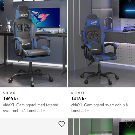
VIDAXL
VIDAXL
1499
kr
1418
kr
vidaXL Gamingstol med fotstöd
vidaXL Gamingstol svart och blå
svart och blå konstläder
konstläder