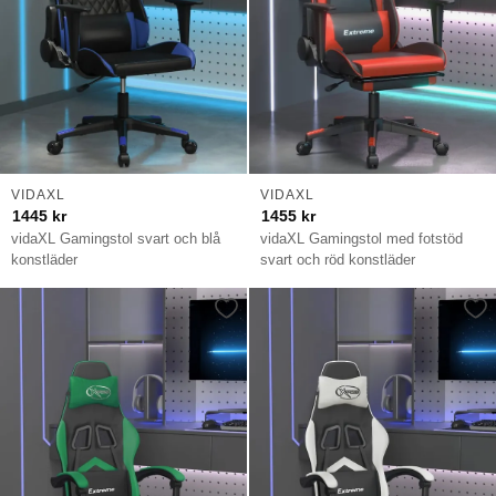
VIDAXL
VIDAXL
1445
kr
1455
kr
vidaXL Gamingstol svart och blå
vidaXL Gamingstol med fotstöd
konstläder
svart och röd konstläder