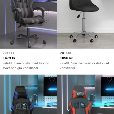
VIDAXL
VIDAXL
1479
kr
1056
kr
vidaXL Gamingstol med fotstöd
vidaXL Snurrbar kontorsstol svart
svart och grå konstläder
konstläder