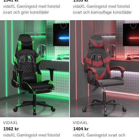
1541
kr
1553
kr
vidaXL Gamingstol med fotstöd
vidaXL Gamingstol med fotstöd
svart och grön konstläder
svart och kamouflage konstläder
VIDAXL
VIDAXL
1562
kr
1404
kr
vidaXL Gamingstol med fotstöd
vidaXL Gamingstol svart och