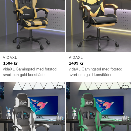
VIDAXL
VIDAXL
1504
kr
1499
kr
vidaXL Gamingstol med fotstöd
vidaXL Gamingstol med fotstöd
svart och guld konstläder
svart och guld konstläder