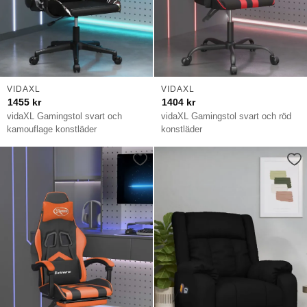
VIDAXL
VIDAXL
1455
kr
1404
kr
vidaXL Gamingstol svart och
vidaXL Gamingstol svart och röd
kamouflage konstläder
konstläder