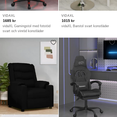
VIDAXL
VIDAXL
1685
kr
1015
kr
vidaXL Gamingstol med fotstöd
vidaXL Barstol svart konstläder
svart och vinröd konstläder