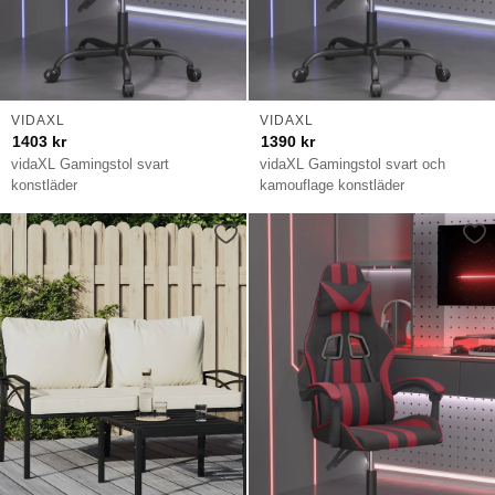
VIDAXL
VIDAXL
1403
kr
1390
kr
vidaXL Gamingstol svart
vidaXL Gamingstol svart och
konstläder
kamouflage konstläder