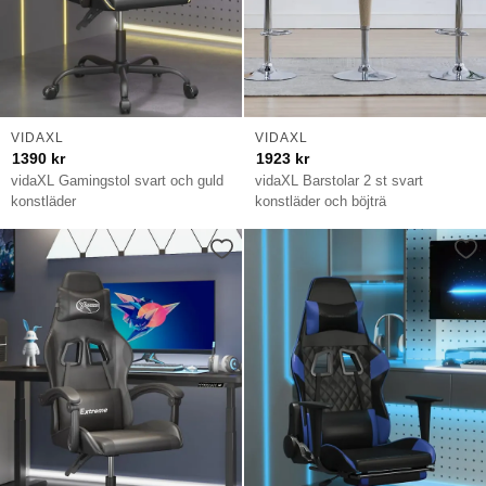
VIDAXL
VIDAXL
1390
kr
1923
kr
vidaXL Gamingstol svart och guld
vidaXL Barstolar 2 st svart
konstläder
konstläder och böjträ