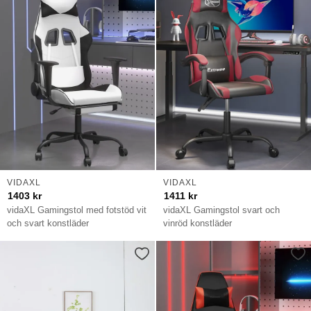
VIDAXL
VIDAXL
1403
kr
1411
kr
vidaXL Gamingstol med fotstöd vit
vidaXL Gamingstol svart och
och svart konstläder
vinröd konstläder