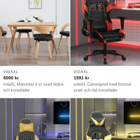
VIDAXL
VIDAXL
6000
kr
1591
kr
vidaXL Matstolar 4 st svart böjträ
vidaXL Gamingstol med fotstöd
och konstläder
svart och röd konstläder