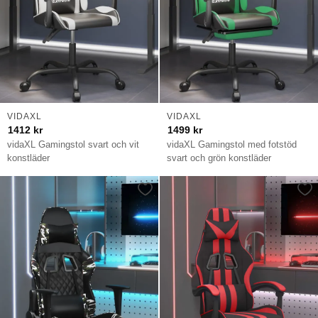
VIDAXL
VIDAXL
1412
kr
1499
kr
vidaXL Gamingstol svart och vit
vidaXL Gamingstol med fotstöd
konstläder
svart och grön konstläder