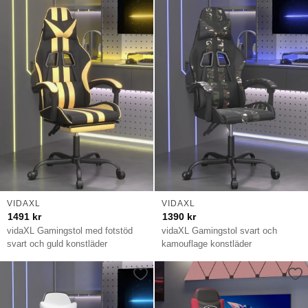
VIDAXL
VIDAXL
1491
kr
1390
kr
vidaXL Gamingstol med fotstöd
vidaXL Gamingstol svart och
svart och guld konstläder
kamouflage konstläder