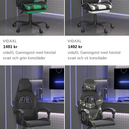
VIDAXL
VIDAXL
1491
kr
1492
kr
vidaXL Gamingstol med fotstöd
vidaXL Gamingstol med fotstöd
svart och grön konstläder
svart och vit konstläder