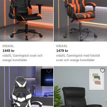
VIDAXL
VIDAXL
1445
kr
1479
kr
vidaXL Gamingstol svart och
vidaXL Gamingstol med fotstöd
orange konstläder
svart och orange konstläder