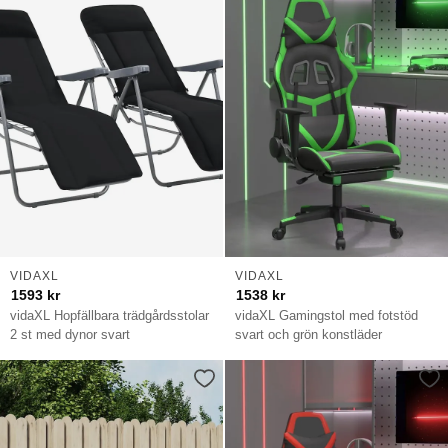
VIDAXL
VIDAXL
1593
kr
1538
kr
vidaXL Hopfällbara trädgårdsstolar
vidaXL Gamingstol med fotstöd
2 st med dynor svart
svart och grön konstläder