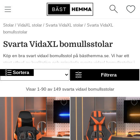
Stolar
/
VidaXL stolar
/
Svarta VidaXL stolar
/
Svarta VidaXL
bomullsstolar
Svarta VidaXL bomullsstolar
Köp en bra svart vidaxl bomullsstol på bästhemma.se. Vi har ett
stort utbud av kvalitativa och prisvärda svarta vidaxl bomullsstolar i
olika modeller, från märken som och vidaXL. År 2026 är det trendigt
Sortera
Filtrera
med svarta och röda svarta vidaxl bomullsstolar. I sortimentet har vi
allt från billiga till mer exklusiva alternativ. Trevlig shopping!
Visar 1-90 av 149 svarta vidaxl bomullsstolar