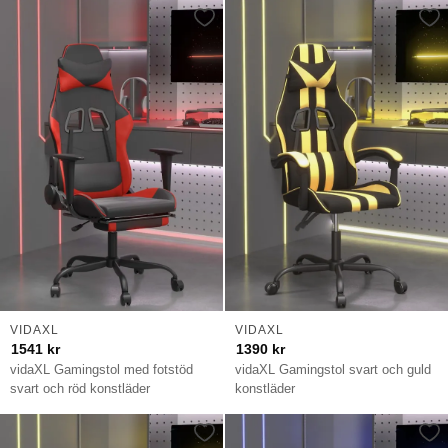
VIDAXL
VIDAXL
1541
kr
1390
kr
vidaXL Gamingstol med fotstöd
vidaXL Gamingstol svart och guld
svart och röd konstläder
konstläder