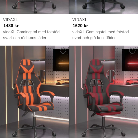
VIDAXL
VIDAXL
1486
kr
1620
kr
vidaXL Gamingstol med fotstöd
vidaXL Gamingstol med fotstöd
svart och röd konstläder
svart och grå konstläder