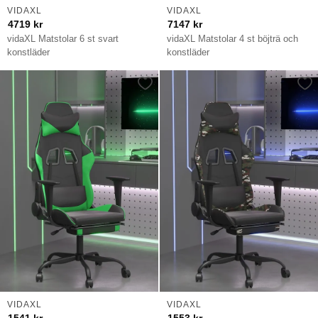
VIDAXL
VIDAXL
4719
kr
7147
kr
vidaXL Matstolar 6 st svart
vidaXL Matstolar 4 st böjträ och
konstläder
konstläder
VIDAXL
VIDAXL