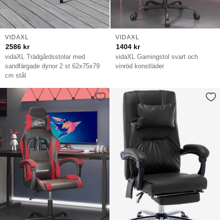
VIDAXL
VIDAXL
2586
kr
1404
kr
vidaXL Trädgårdsstolar med
vidaXL Gamingstol svart och
sandfärgade dynor 2 st 62x75x79
vinröd konstläder
cm stål