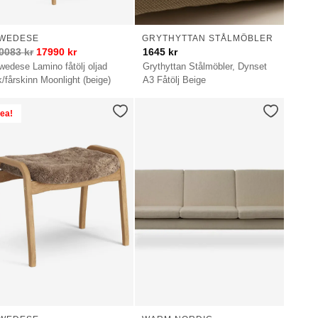
WEDESE
GRYTHYTTAN STÅLMÖBLER
0083
kr
17990
kr
1645
kr
wedese Lamino fåtölj oljad
Grythyttan Stålmöbler, Dynset
k/fårskinn Moonlight (beige)
A3 Fåtölj Beige
ea!