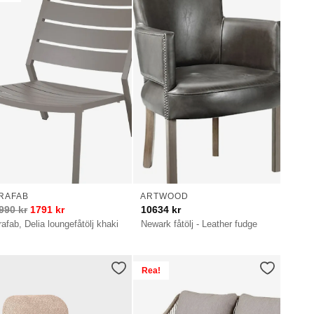
RAFAB
ARTWOOD
990
kr
1791
kr
10634
kr
rafab, Delia loungefåtölj khaki
Newark fåtölj - Leather fudge
Rea!