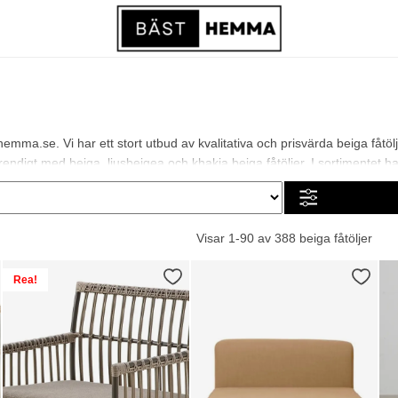
hemma.se. Vi har ett stort utbud av kvalitativa och prisvärda beiga fåtöl
digt med beiga, ljusbeigea och khakia beiga fåtöljer. I sortimentet har vi 
Visar 1-90 av 388 beiga fåtöljer
Rea!