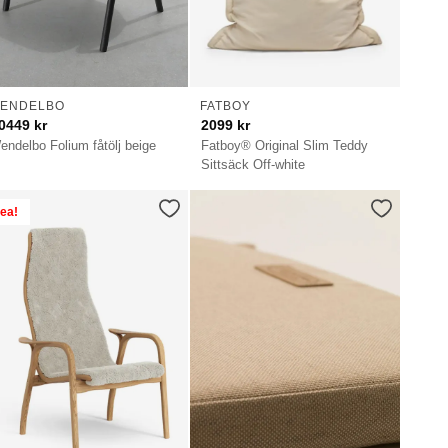
ENDELBO
FATBOY
0449
kr
2099
kr
endelbo Folium fåtölj beige
Fatboy® Original Slim Teddy
Sittsäck Off-white
ea!