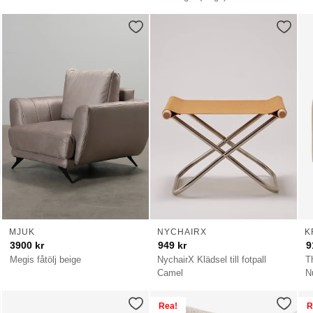
MJUK
NYCHAIRX
K
3900
kr
949
kr
9
Megis fåtölj beige
NychairX Klädsel till fotpall
T
Camel
N
Rea!
R