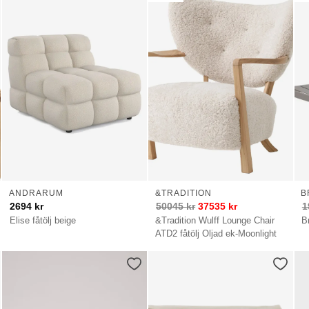
ANDRARUM
&TRADITION
B
2694
kr
50045
kr
37535
kr
1
Elise fåtölj beige
&Tradition Wulff Lounge Chair
B
ATD2 fåtölj Oljad ek-Moonlight