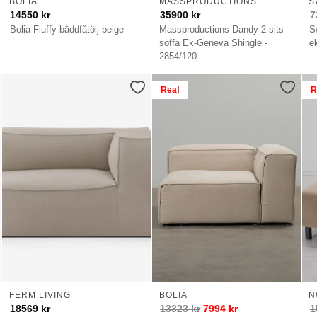
BOLIA
MASSPRODUCTIONS
S
14550
kr
35900
kr
7
Bolia Fluffy bäddfåtölj beige
Massproductions Dandy 2-sits
S
soffa Ek-Geneva Shingle -
e
2854/120
Rea!
R
FERM LIVING
BOLIA
N
18569
kr
13323
kr
7994
kr
1