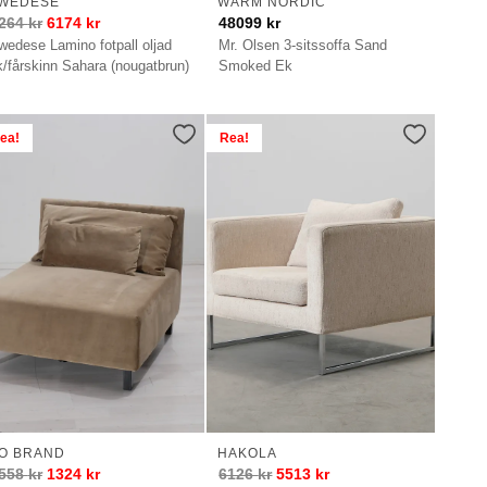
WEDESE
WARM NORDIC
264
kr
6174
kr
48099
kr
wedese Lamino fotpall oljad
Mr. Olsen 3-sitssoffa Sand
k/fårskinn Sahara (nougatbrun)
Smoked Ek
ea!
Rea!
O BRAND
HAKOLA
558
kr
1324
kr
6126
kr
5513
kr