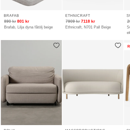
BRAFAB
ETHNICRAFT
S
890
kr
801
kr
7909
kr
7118
kr
2
Brafab, Lilja dyna fåtölj beige
Ethnicraft, N701 Pall Beige
S
e
R