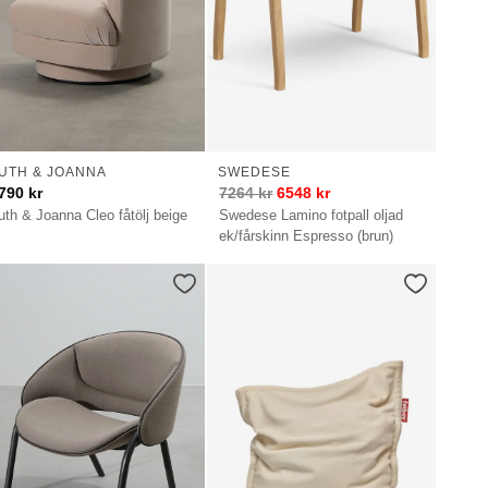
UTH & JOANNA
SWEDESE
790
kr
7264
kr
6548
kr
uth & Joanna Cleo fåtölj beige
Swedese Lamino fotpall oljad
ek/fårskinn Espresso (brun)