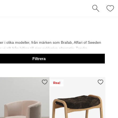
jer i olika modeller, från märken som Brafab, Affari of Sweden
allt från billiga till mer exklusiva alternativ. Trevlig
Filtrera
Rea!