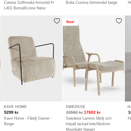
Catena Soffmodul Armstöd H
Bolia Cosima hörnmodul beige
H
L401 Bomull/Linne Natur
Rea!
KAVE HOME
SWEDESE
H
5299
kr
23592
kr
17602
kr
1
Kave Home - Fåtölj Gamer -
Swedese Lamino fåtölj och
H
Beige
fotpall lackad bok/fårskinn
Moonlight (beige)