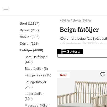
Fåtöljer
/
Beiga fåtöljer
Bord (11137)
Beiga fåtöljer
Byråer (217)
Bänkar (998)
Köp en bra beige fåtölj på bäst
Dörrar (129)
och Andrarum. År 2026 är det tren
shopping!
Fåtöljer (4066)
Sortera
Bomullsfåtöljer
(446)
Bäddfåtöljer (6)
Fåtöljer i ek (215)
Rea!
Loungefåtöljer
(283)
Läderfåtöljer
(304)
Massagefåtöljer