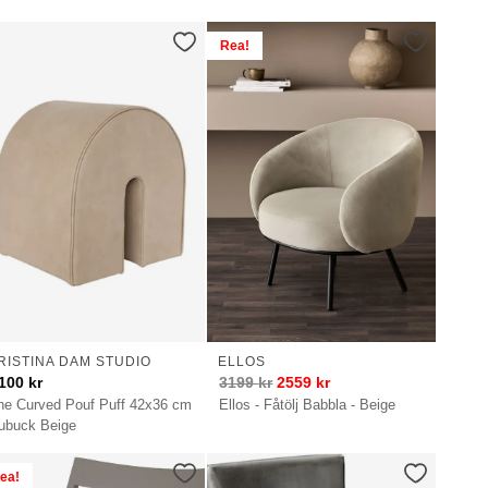
Rea!
RISTINA DAM STUDIO
ELLOS
100
kr
3199
kr
2559
kr
he Curved Pouf Puff 42x36 cm
Ellos - Fåtölj Babbla - Beige
ubuck Beige
ea!