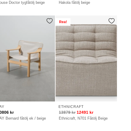
ouse Doctor tygfåtölj beige
Hakola fåtölj beige
Rea!
AY
ETHNICRAFT
0806
kr
13879
kr
12491
kr
AY Bernard fåtölj ek / beige
Ethnicraft, N701 Fåtölj Beige