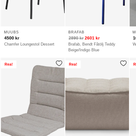
MUUBS
BRAFAB
W
4500
kr
2890
kr
2601
kr
1
Chamfer Loungestol Dessert
Brafab, Bendt Fåtölj Teddy
W
Beige/Indigo Blue
Rea!
Rea!
R