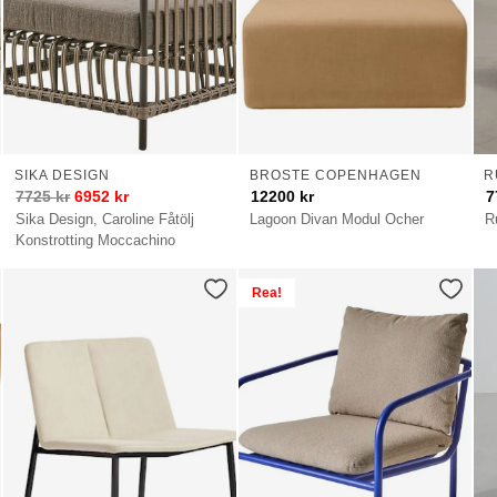
SIKA DESIGN
BROSTE COPENHAGEN
R
7725
kr
6952
kr
12200
kr
7
Sika Design, Caroline Fåtölj
Lagoon Divan Modul Ocher
R
Konstrotting Moccachino
Rea!