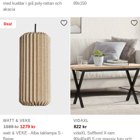
med kuddar i grå poly-rattan och
89x150
akacia
Rea!
WATT & VEKE
VIDAXL
1599
kr
1279
kr
822
kr
watt & VEKE - Alba taklampa S -
vidaXL Soffbord X-ram
Beige
90x40x45,5 cm massiv furu och