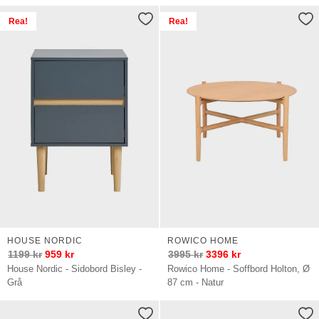
Rea!
Rea!
HOUSE NORDIC
ROWICO HOME
1199
kr
959
kr
3995
kr
3396
kr
House Nordic - Sidobord Bisley -
Rowico Home - Soffbord Holton, Ø
Grå
87 cm - Natur