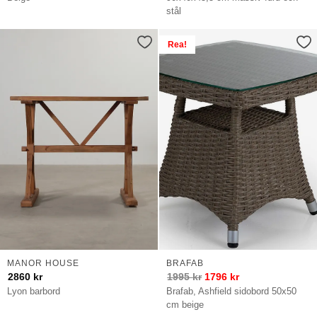
stål
Rea!
MANOR HOUSE
BRAFAB
2860
kr
1995
kr
1796
kr
Lyon barbord
Brafab, Ashfield sidobord 50x50
cm beige