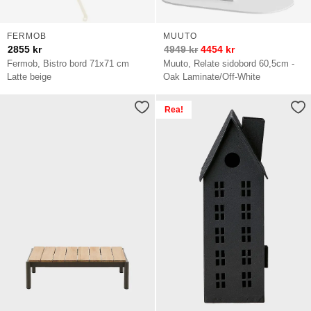
FERMOB
MUUTO
2855
kr
4949
kr
4454
kr
Fermob, Bistro bord 71x71 cm
Muuto, Relate sidobord 60,5cm -
Latte beige
Oak Laminate/Off-White
Rea!