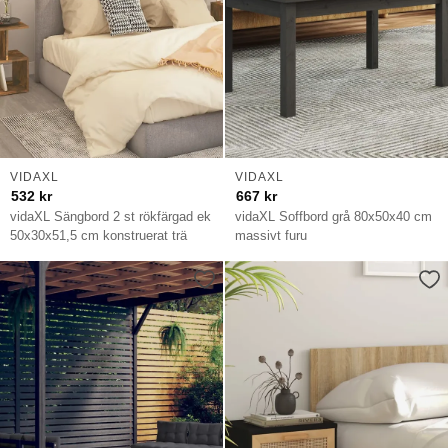
VIDAXL
VIDAXL
532
kr
667
kr
vidaXL Sängbord 2 st rökfärgad ek
vidaXL Soffbord grå 80x50x40 cm
50x30x51,5 cm konstruerat trä
massivt furu