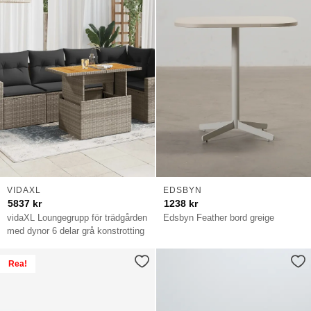
VIDAXL
EDSBYN
5837
kr
1238
kr
vidaXL Loungegrupp för trädgården
Edsbyn Feather bord greige
med dynor 6 delar grå konstrotting
Rea!