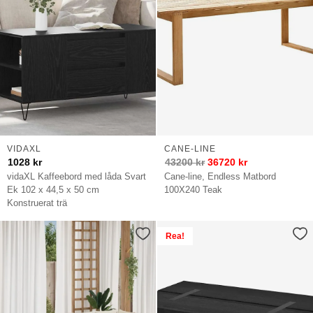
Nordal
bord
VidaXL
bord
FERM
LIVING
bord
NORDFORM
bord
VIDAXL
CANE-LINE
Ethnicraft
1028
kr
43200
kr
36720
kr
bord
vidaXL Kaffeebord med låda Svart
Cane-line, Endless Matbord
Cane-
Ek 102 x 44,5 x 50 cm
100X240 Teak
Line
Konstruerat trä
bord
Grythyttan
Rea!
Stålmöbler
bord
Rowico
Home
bord