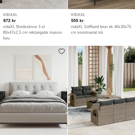
VIDAXL
VIDAXL
872
kr
555
kr
vidaXL Bordsskivor 3 st
vidaXL Soffbord brun ek 40x30x75
80x47x2,5 cm rektangulär massiv
cm konstruerat trä
furu