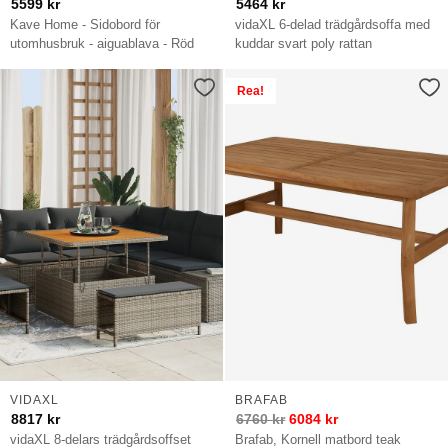
5599
kr
5464
kr
Kave Home - Sidobord för
vidaXL 6-delad trädgårdsoffa med
utomhusbruk - aiguablava - Röd
kuddar svart poly rattan
Rea!
VIDAXL
BRAFAB
8817
kr
6760
kr
6084
kr
vidaXL 8-delars trädgårdsoffset
Brafab, Kornell matbord teak