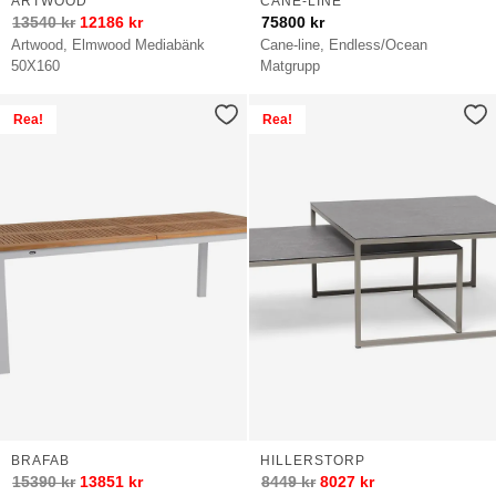
ARTWOOD
CANE-LINE
13540
kr
12186
kr
75800
kr
Artwood, Elmwood Mediabänk
Cane-line, Endless/Ocean
50X160
Matgrupp
Rea!
Rea!
BRAFAB
HILLERSTORP
15390
kr
13851
kr
8449
kr
8027
kr