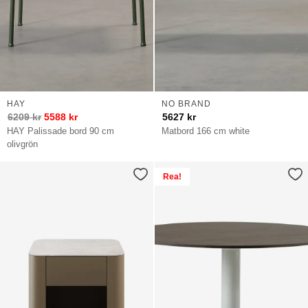
HAY
NO BRAND
6209
kr
5588
kr
5627
kr
HAY Palissade bord 90 cm
Matbord 166 cm white
olivgrön
Rea!