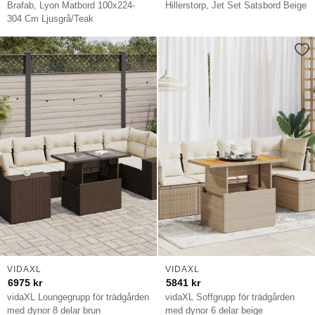
Brafab, Lyon Matbord 100x224-
Hillerstorp, Jet Set Satsbord Beige
304 Cm Ljusgrå/Teak
VIDAXL
VIDAXL
6975
kr
5841
kr
vidaXL Loungegrupp för trädgården
vidaXL Soffgrupp för trädgården
med dynor 8 delar brun
med dynor 6 delar beige