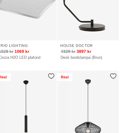
TRIO LIGHTING
HOUSE DOCTOR
1529
kr
1069
kr
4329
kr
3897
kr
Cinzia H2O LED plafond
Desk bordslampa (Brun)
Rea!
Rea!