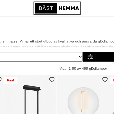
hemma.se. Vi har ett stort utbud av kvalitativa och prisvärda glödlam
med bruna, silvriga och ljusorangea glödlampor. I sortimentet kan du hitta
Visar 1-90 av 499 glödlampor
Rea!