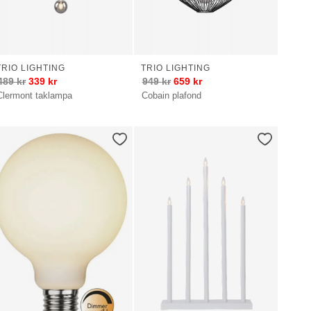
TRIO LIGHTING
TRIO LIGHTING
489
kr
339
kr
949
kr
659
kr
Clermont taklampa
Cobain plafond