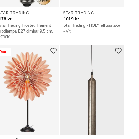
STAR TRADING
STAR TRADING
178
kr
1019
kr
Star Trading Frosted filament
Star Trading - HOLY elljusstake
glödlampa E27 dimbar 9,5 cm,
- Vit
2700K
Rea!