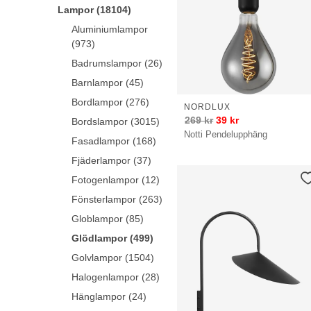
Lampor (18104)
Aluminiumlampor
(973)
Badrumslampor (26)
Barnlampor (45)
Bordlampor (276)
NORDLUX
269
kr
39
kr
Bordslampor (3015)
Notti Pendelupphäng
Fasadlampor (168)
Fjäderlampor (37)
Fotogenlampor (12)
Fönsterlampor (263)
Globlampor (85)
Glödlampor (499)
Golvlampor (1504)
Halogenlampor (28)
Hänglampor (24)