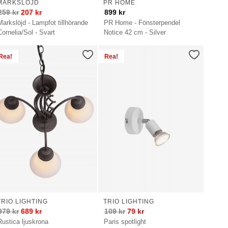
MARKSLÖJD
PR HOME
259
kr
207
kr
899
kr
Markslöjd - Lampfot tillhörande
PR Home - Fönsterpendel
Cornelia/Sol - Svart
Notice 42 cm - Silver
Rea!
Rea!
TRIO LIGHTING
TRIO LIGHTING
979
kr
689
kr
109
kr
79
kr
Rustica ljuskrona
Paris spotlight