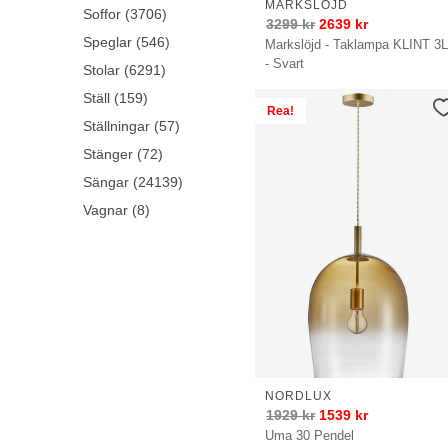
MARKSLÖJD
Soffor (3706)
3299
kr
2639
kr
Speglar (546)
Markslöjd - Taklampa KLINT 3
- Svart
Stolar (6291)
Ställ (159)
Rea!
Ställningar (57)
Stänger (72)
Sängar (24139)
Vagnar (8)
NORDLUX
1929
kr
1539
kr
Uma 30 Pendel