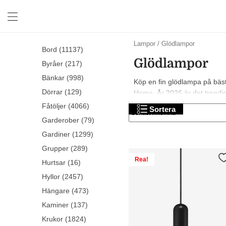
Trio
Lampor
/
Glödlampor
Bord (11137)
Lighting
Glödlampor
glödlampor
Byråer (217)
Bänkar (998)
Köp en fin glödlampa på bäst
Dörrar (129)
Home. År 2026 är det trendigt 
shopping!
Fåtöljer (4066)
Sortera
Garderober (79)
Gardiner (1299)
Grupper (289)
Rea!
Hurtsar (16)
Hyllor (2457)
Hängare (473)
Kaminer (137)
Krukor (1824)