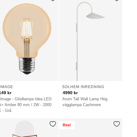
UMAGE
SOLHEM INREDNING
149
kr
4990
kr
Umage - Glödlampa Idea LED
Arum Tall Wall Lamp Hög
A+ Amber 80 mm / 2W - 2000
vägglampa Cashmere
K - Grå
Rea!