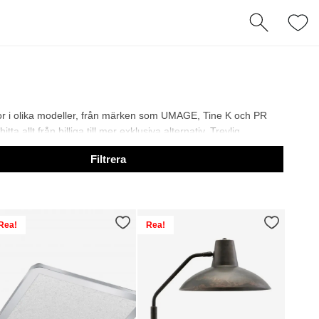
por i olika modeller, från märken som UMAGE, Tine K och PR
 allt från billiga till mer exklusiva alternativ. Trevlig
Filtrera
Rea!
Rea!