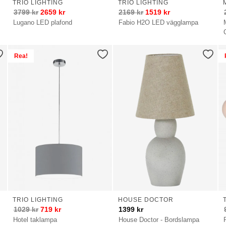
TRIO LIGHTING
TRIO LIGHTING
3799
kr
2659
kr
2169
kr
1519
kr
L
Lugano LED plafond
Fabio H2O LED vägglampa
Rea!
TRIO LIGHTING
HOUSE DOCTOR
1029
kr
719
kr
1399
kr
Hotel taklampa
House Doctor - Bordslampa