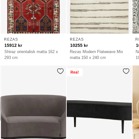
REZAS
REZAS
R
15912
kr
10255
kr
1
Shiraz orientalisk matta 162 x
Rezas Modern Flatweave Mix
N
293 cm
matta 150 x 240 cm
1
Rea!