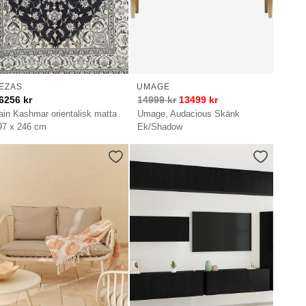
EZAS
UMAGE
6256
kr
14999
kr
13499
kr
ain Kashmar orientalisk matta
Umage, Audacious Skänk
97 x 246 cm
Ek/Shadow