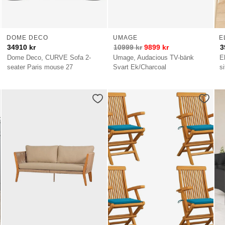
DOME DECO
UMAGE
E
34910
kr
10999
kr
9899
kr
3
Dome Deco, CURVE Sofa 2-
Umage, Audacious TV-bänk
E
seater Paris mouse 27
Svart Ek/Charcoal
si