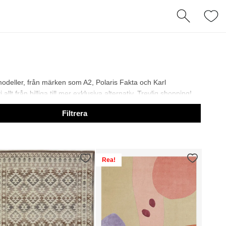
 modeller, från märken som A2, Polaris Fakta och Karl
t från billiga till mer exklusiva alternativ. Trevlig shopping!
Filtrera
Rea!