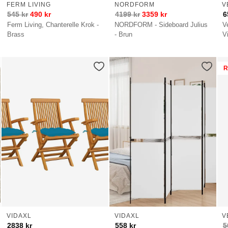
FERM LIVING
NORDFORM
V
545
kr
490
kr
4199
kr
3359
kr
6
Ferm Living, Chanterelle Krok -
NORDFORM - Sideboard Julius
V
Brass
- Brun
Vi
R
VIDAXL
VIDAXL
V
2838
kr
558
kr
5