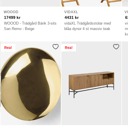
WOOOD
VIDAXL
V
17499
kr
4431
kr
6
WOOOD - Trädgård Bänk 3-sits
vidaXL Trädgårdsstolar med
v
San Remo - Beige
blåa dynor 4 st massiv teak
m
k
Rea!
Rea!