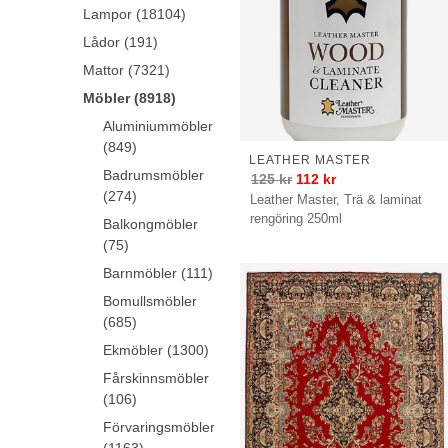
Solo
Lampor (18104)
möbler
Lådor (191)
Maze
Mattor (7321)
möbler
Oscarssons
Möbler (8918)
Möbel
Aluminiummöbler
möbler
(849)
Ethnicraft
LEATHER MASTER
Badrumsmöbler
125
kr
112
kr
möbler
(274)
Leather Master, Trä & laminat
Venture
rengöring 250ml
Balkongmöbler
Home
(75)
möbler
Kave
Barnmöbler (111)
Home
Bomullsmöbler
möbler
(685)
FERM
Ekmöbler (1300)
LIVING
Fårskinnsmöbler
möbler
(106)
UMAGE
möbler
Förvaringsmöbler
Hillerstorp