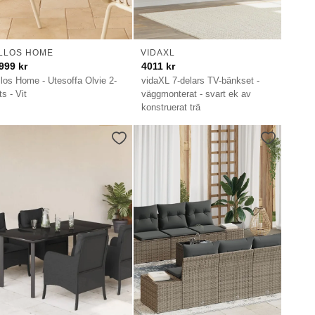
LLOS HOME
VIDAXL
999
kr
4011
kr
llos Home - Utesoffa Olvie 2-
vidaXL 7-delars TV-bänkset -
ts - Vit
väggmonterat - svart ek av
konstruerat trä