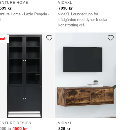
ENTURE HOME
VIDAXL
599
kr
7090
kr
enture Home - Lazio Pergola -
vidaXL Loungegrupp för
t
trädgården med dynor 5 delar
konstrotting grå
ea!
ENTURE DESIGN
VIDAXL
000
kr
4500
kr
826
kr