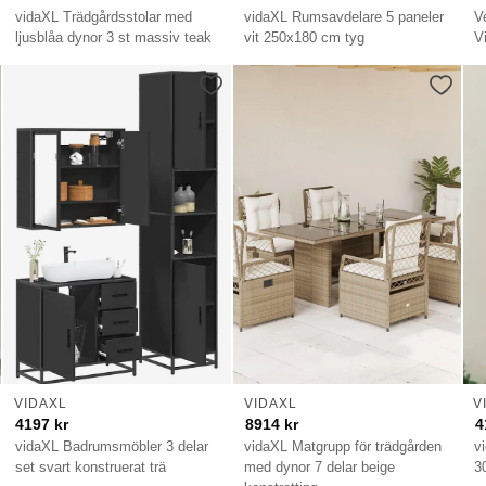
vidaXL Trädgårdsstolar med
vidaXL Rumsavdelare 5 paneler
V
ljusblåa dynor 3 st massiv teak
vit 250x180 cm tyg
V
VIDAXL
VIDAXL
V
4197
kr
8914
kr
4
vidaXL Badrumsmöbler 3 delar
vidaXL Matgrupp för trädgården
v
set svart konstruerat trä
med dynor 7 delar beige
3