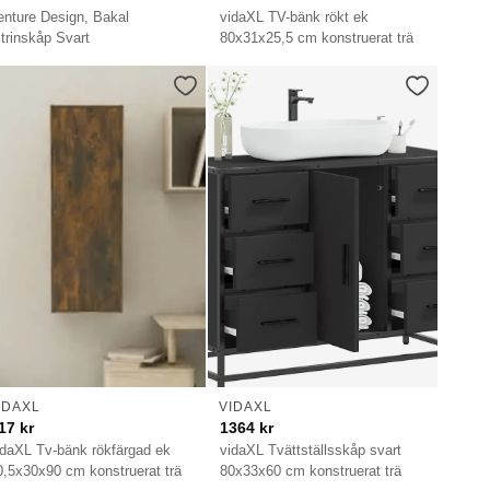
enture Design, Bakal
vidaXL TV-bänk rökt ek
itrinskåp Svart
80x31x25,5 cm konstruerat trä
IDAXL
VIDAXL
17
kr
1364
kr
idaXL Tv-bänk rökfärgad ek
vidaXL Tvättställsskåp svart
0,5x30x90 cm konstruerat trä
80x33x60 cm konstruerat trä