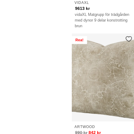
VIDAXL
9613
kr
vidaXL Matgrupp för trädgården
med dynor 9 delar konstrotting
brun
Rea!
ARTWOOD
990
kr
842
kr