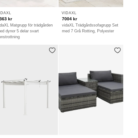
IDAXL
VIDAXL
363
kr
7004
kr
idaXL Matgrupp för trädgården
vidaXL Trädgårdssofagrupp Set
ed dynor 5 delar svart
med 7 Grå Rotting, Polyester
onstrottning