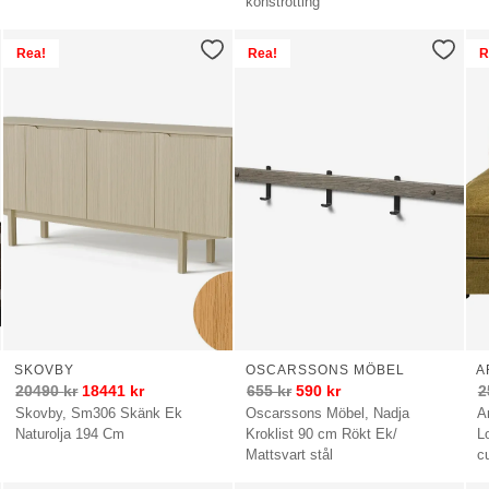
konstrotting
Rea!
Rea!
R
SKOVBY
OSCARSSONS MÖBEL
A
20490
kr
18441
kr
655
kr
590
kr
2
Skovby, Sm306 Skänk Ek
Oscarssons Möbel, Nadja
A
Naturolja 194 Cm
Kroklist 90 cm Rökt Ek/
L
Mattsvart stål
c