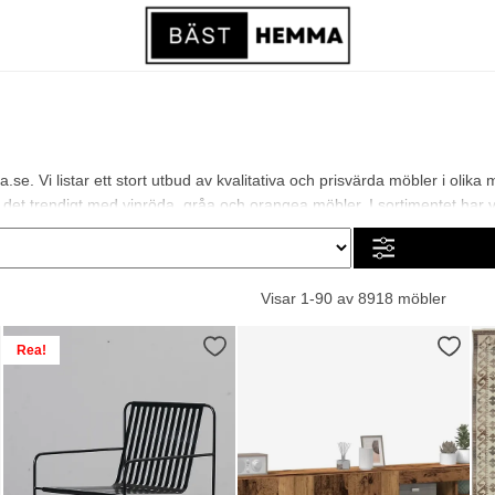
e. Vi listar ett stort utbud av kvalitativa och prisvärda möbler i olika
t trendigt med vinröda, gråa och orangea möbler. I sortimentet har vi all
Visar 1-90 av 8918 möbler
Rea!