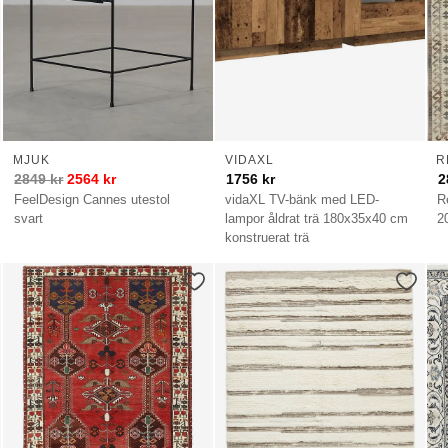
MJUK
VIDAXL
R
2849
kr
2564
kr
1756
kr
2
FeelDesign Cannes utestol
vidaXL TV-bänk med LED-
R
svart
lampor åldrat trä 180x35x40 cm
2
konstruerat trä