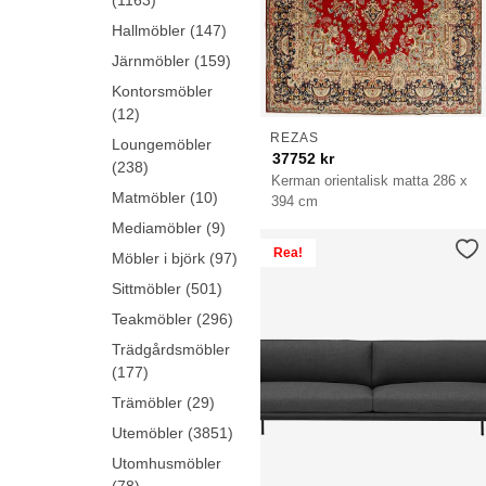
(1163)
möbler
Hallmöbler (147)
Järnmöbler (159)
Kontorsmöbler
(12)
REZAS
Loungemöbler
37752
kr
(238)
Kerman orientalisk matta 286 x
Matmöbler (10)
394 cm
Mediamöbler (9)
Rea!
Möbler i björk (97)
Sittmöbler (501)
Teakmöbler (296)
Trädgårdsmöbler
(177)
Trämöbler (29)
Utemöbler (3851)
Utomhusmöbler