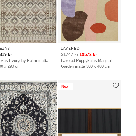
EZAS
LAYERED
819
kr
21747
kr
19572
kr
ezas Everyday Kelim matta
Layered Poppykalas Magical
00 x 290 cm
Garden matta 300 x 400 cm
Rea!