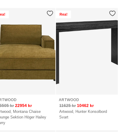
ea!
Rea!
RTWOOD
ARTWOOD
5505
kr
22954
kr
11625
kr
10462
kr
rtwood, Montana Chaise
Artwood, Hunter Konsolbord
ounge Sektion Höger Hailey
Svart
urry