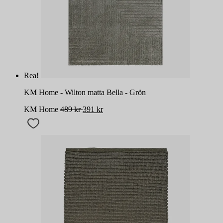
Rea!
KM Home - Wilton matta Bella - Grön
KM Home
489
kr
391
kr