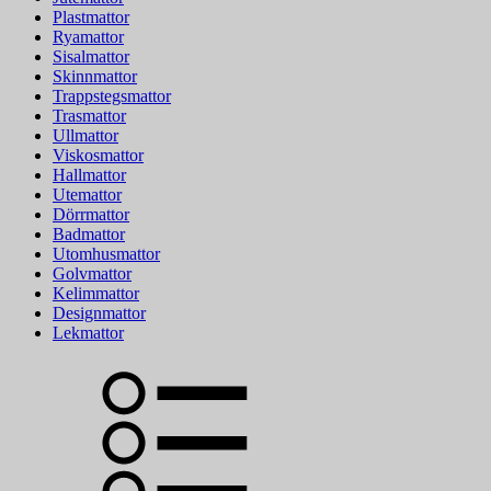
Plastmattor
Ryamattor
Sisalmattor
Skinnmattor
Trappstegsmattor
Trasmattor
Ullmattor
Viskosmattor
Hallmattor
Utemattor
Dörrmattor
Badmattor
Utomhusmattor
Golvmattor
Kelimmattor
Designmattor
Lekmattor