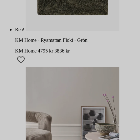
Rea!
KM Home - Ryamattan Floki - Grön
KM Home
4795
kr
3836
kr