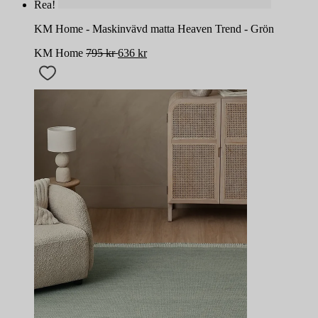
Rea!
KM Home - Maskinvävd matta Heaven Trend - Grön
KM Home
795
kr
636
kr