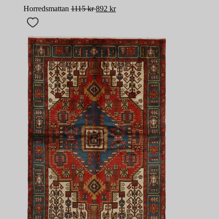
Horredsmattan
1115
kr
892
kr