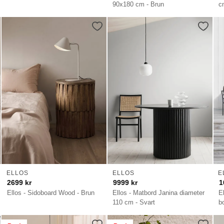
90x180 cm - Brun
c
ELLOS
ELLOS
E
2699
kr
9999
kr
1
Ellos - Sidoboard Wood - Brun
Ellos - Matbord Janina diameter
E
110 cm - Svart
b