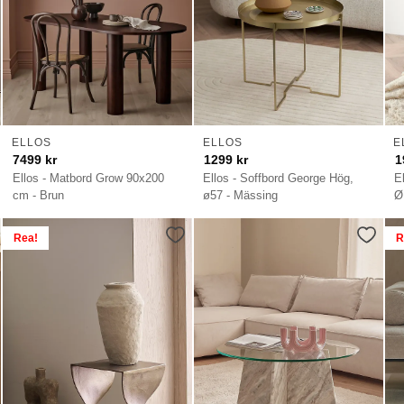
ELLOS
ELLOS
E
7499
kr
1299
kr
1
Ellos - Matbord Grow 90x200
Ellos - Soffbord George Hög,
E
cm - Brun
ø57 - Mässing
Ø
Rea!
R