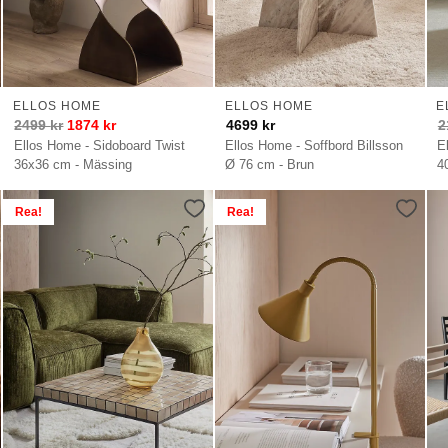
ELLOS HOME
ELLOS HOME
E
2499
kr
1874
kr
4699
kr
2
Ellos Home - Sidoboard Twist
Ellos Home - Soffbord Billsson
E
36x36 cm - Mässing
Ø 76 cm - Brun
4
Rea!
Rea!