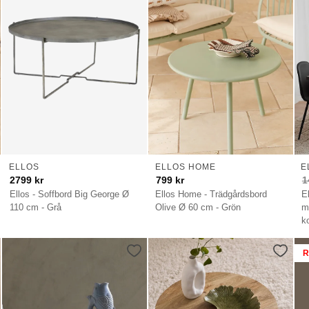
ELLOS
ELLOS HOME
E
2799
kr
799
kr
1
Ellos - Soffbord Big George Ø
Ellos Home - Trädgårdsbord
E
110 cm - Grå
Olive Ø 60 cm - Grön
m
k
R