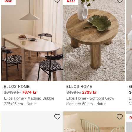
Rea!
Rea!
ELLOS HOME
ELLOS HOME
E
10499
kr
7874
kr
3499
kr
2799
kr
3
Ellos Home - Matbord Dubble
Ellos Home - Soffbord Grow
E
225x95 cm - Natur
diameter 60 cm - Natur
N
R