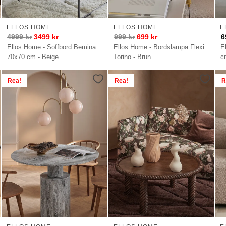
ELLOS HOME
ELLOS HOME
E
4999
kr
3499
kr
999
kr
699
kr
6
Ellos Home - Soffbord Bemina
Ellos Home - Bordslampa Flexi
E
70x70 cm - Beige
Torino - Brun
c
Rea!
Rea!
R