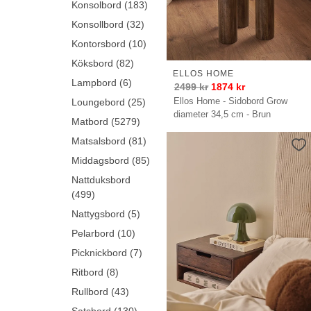
Konsolbord (183)
Konsollbord (32)
Kontorsbord (10)
Köksbord (82)
ELLOS HOME
Lampbord (6)
2499
kr
1874
kr
Ellos Home - Sidobord Grow
Loungebord (25)
diameter 34,5 cm - Brun
Matbord (5279)
Matsalsbord (81)
Middagsbord (85)
Nattduksbord
(499)
Nattygsbord (5)
Pelarbord (10)
Picknickbord (7)
Ritbord (8)
Rullbord (43)