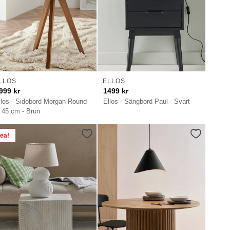
LLOS
ELLOS
999
kr
1499
kr
llos - Sidobord Morgan Round
Ellos - Sängbord Paul - Svart
 45 cm - Brun
ea!