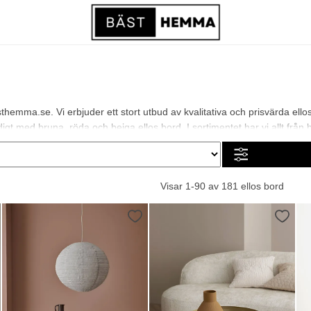
hemma.se. Vi erbjuder ett stort utbud av kvalitativa och prisvärda ello
gt med bruna, röda och beiga ellos bord. I sortimentet har vi allt från bil
Visar 1-90 av 181 ellos bord