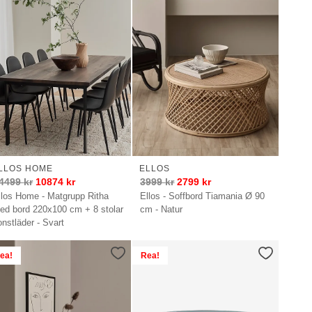
LLOS HOME
ELLOS
4499
kr
10874
kr
3999
kr
2799
kr
llos Home - Matgrupp Ritha
Ellos - Soffbord Tiamania Ø 90
ed bord 220x100 cm + 8 stolar
cm - Natur
onstläder - Svart
ea!
Rea!