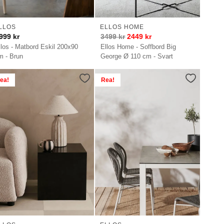
LLOS
ELLOS HOME
999
kr
3499
kr
2449
kr
llos - Matbord Eskil 200x90
Ellos Home - Soffbord Big
m - Brun
George Ø 110 cm - Svart
ea!
Rea!