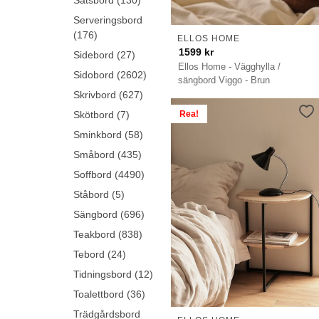
Satsbord (130)
Serveringsbord
(176)
ELLOS HOME
1599
kr
Sidebord (27)
Ellos Home - Vägghylla /
Sidobord (2602)
sängbord Viggo - Brun
Skrivbord (627)
Rea!
Skötbord (7)
Sminkbord (58)
Småbord (435)
Soffbord (4490)
Ståbord (5)
Sängbord (696)
Teakbord (838)
Tebord (24)
Tidningsbord (12)
Toalettbord (36)
Trädgårdsbord