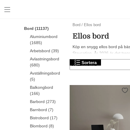
Bord
/
Ellos bord
Bord (11137)
Ellos bord
Aluminiumbord
(1685)
Köp en snygg ellos bord på bäst
Arbetsbord (39)
Staycation. År 2026 är det trendi
Avlastningsbord
Sortera
(680)
Avställningsbord
(5)
Balkongbord
(166)
Barbord (273)
Barnbord (7)
Bistrobord (17)
Blombord (8)