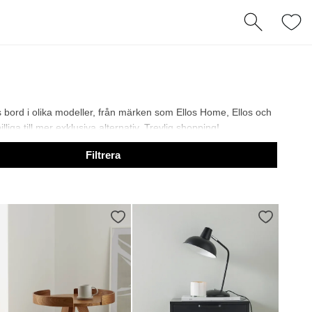
s bord i olika modeller, från märken som Ellos Home, Ellos och
liga till mer exklusiva alternativ. Trevlig shopping!
Filtrera