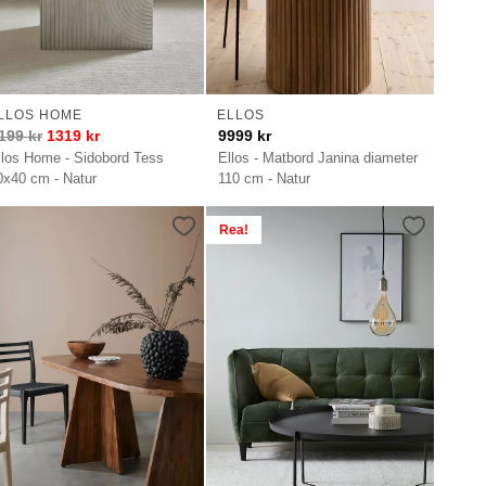
LLOS HOME
ELLOS
199
kr
1319
kr
9999
kr
llos Home - Sidobord Tess
Ellos - Matbord Janina diameter
0x40 cm - Natur
110 cm - Natur
Rea!