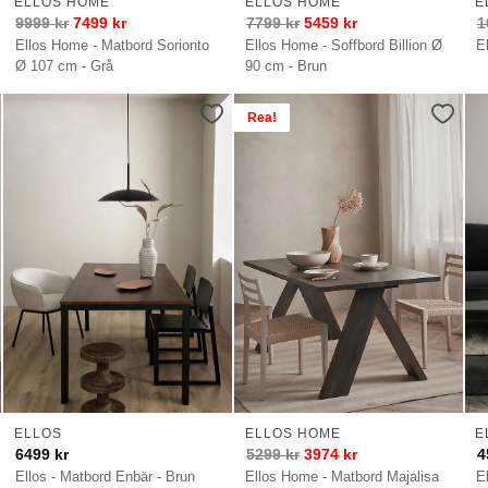
ELLOS HOME
ELLOS HOME
E
9999
kr
7499
kr
7799
kr
5459
kr
1
Ellos Home - Matbord Sorionto
Ellos Home - Soffbord Billion Ø
E
Ø 107 cm - Grå
90 cm - Brun
Rea!
ELLOS
ELLOS HOME
E
6499
kr
5299
kr
3974
kr
4
Ellos - Matbord Enbär - Brun
Ellos Home - Matbord Majalisa
E