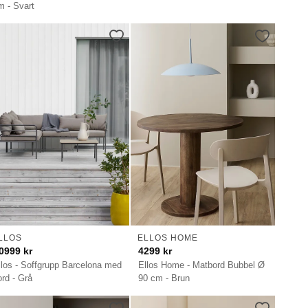
m - Svart
LLOS
ELLOS HOME
0999
kr
4299
kr
llos - Soffgrupp Barcelona med
Ellos Home - Matbord Bubbel Ø
ord - Grå
90 cm - Brun