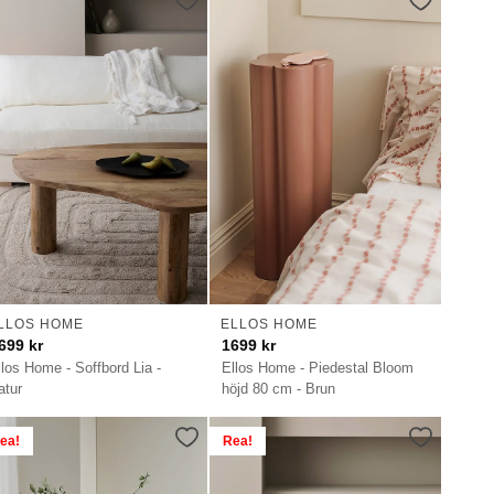
LLOS HOME
ELLOS HOME
699
kr
1699
kr
llos Home - Soffbord Lia -
Ellos Home - Piedestal Bloom
atur
höjd 80 cm - Brun
ea!
Rea!