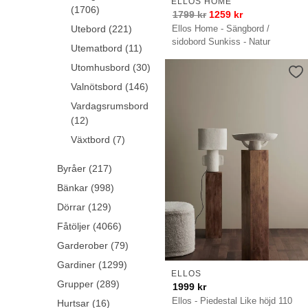
ELLOS HOME
(1706)
1799
kr
1259
kr
Ellos Home - Sängbord /
Utebord (221)
sidobord Sunkiss - Natur
Utematbord (11)
Utomhusbord (30)
Valnötsbord (146)
Vardagsrumsbord
(12)
Växtbord (7)
Byråer (217)
Bänkar (998)
Dörrar (129)
Fåtöljer (4066)
Garderober (79)
Gardiner (1299)
ELLOS
Grupper (289)
1999
kr
Ellos - Piedestal Like höjd 110
Hurtsar (16)