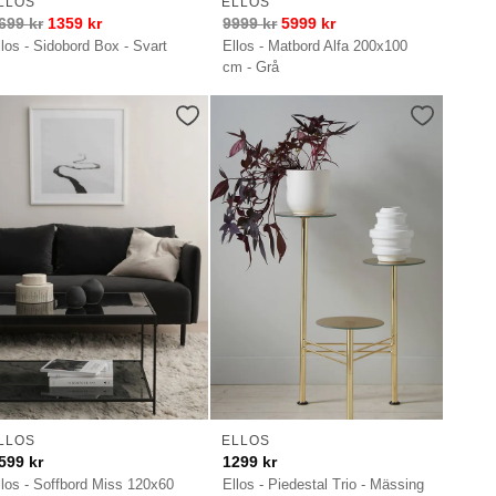
LLOS
ELLOS
699
kr
1359
kr
9999
kr
5999
kr
llos - Sidobord Box - Svart
Ellos - Matbord Alfa 200x100
cm - Grå
LLOS
ELLOS
599
kr
1299
kr
llos - Soffbord Miss 120x60
Ellos - Piedestal Trio - Mässing