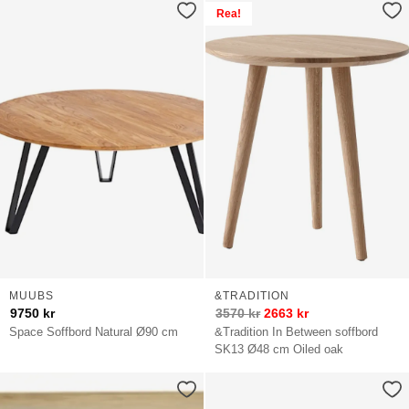
Rea!
MUUBS
&TRADITION
9750
kr
3570
kr
2663
kr
Space Soffbord Natural Ø90 cm
&Tradition In Between soffbord
SK13 Ø48 cm Oiled oak