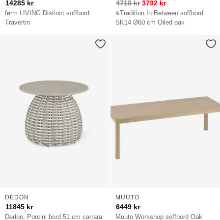
14285
kr
4710
kr
3792
kr
ferm LIVING Distinct soffbord
&Tradition In Between soffbord
Travertin
SK14 Ø60 cm Oiled oak
DEDON
MUUTO
11845
kr
6449
kr
Dedon, Porcini bord 51 cm carrara
Muuto Workshop soffbord Oak