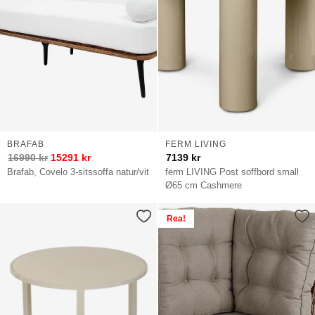
BRAFAB
FERM LIVING
16990
kr
15291
kr
7139
kr
Brafab, Covelo 3-sitssoffa natur/vit
ferm LIVING Post soffbord small
Ø65 cm Cashmere
Rea!