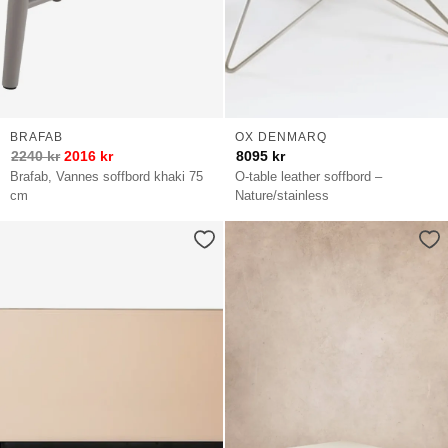
BRAFAB
OX DENMARQ
2240
kr
2016
kr
8095
kr
Brafab, Vannes soffbord khaki 75
O-table leather soffbord –
cm
Nature/stainless