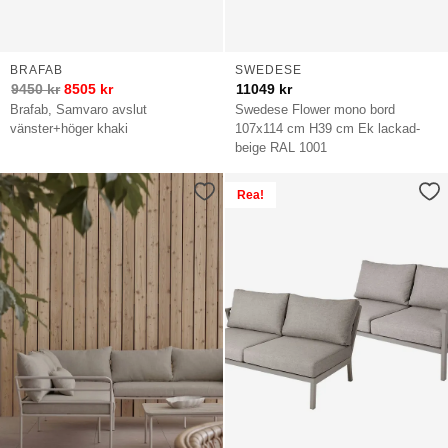
BRAFAB
SWEDESE
9450
kr
8505
kr
11049
kr
Brafab, Samvaro avslut
Swedese Flower mono bord
vänster+höger khaki
107x114 cm H39 cm Ek lackad-
beige RAL 1001
Rea!