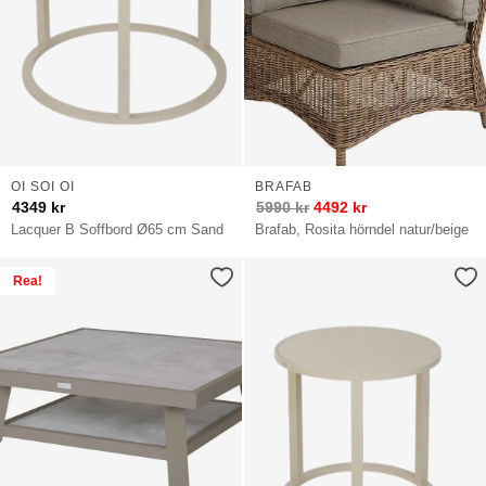
OI SOI OI
BRAFAB
4349
kr
5990
kr
4492
kr
Lacquer B Soffbord Ø65 cm Sand
Brafab, Rosita hörndel natur/beige
Rea!