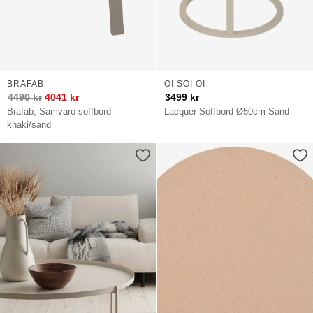
BRAFAB
OI SOI OI
4490
kr
4041
kr
3499
kr
Brafab, Samvaro soffbord
Lacquer Soffbord Ø50cm Sand
khaki/sand