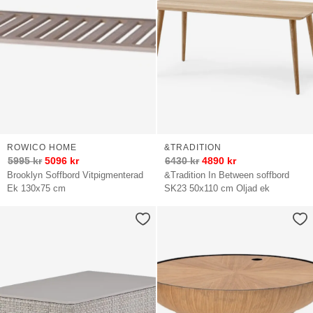
ROWICO HOME
&TRADITION
5995
kr
5096
kr
6430
kr
4890
kr
Brooklyn Soffbord Vitpigmenterad
&Tradition In Between soffbord
Ek 130x75 cm
SK23 50x110 cm Oljad ek