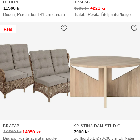
DEDON
BRAFAB
11560
kr
4690
kr
4221
kr
Dedon, Porcini bord 41 cm carrara
Brafab, Rosita fåtölj natur/beige
Rea!
BRAFAB
KRISTINA DAM STUDIO
16500
kr
14850
kr
7900
kr
Brafab, Rosita avslutsmoduler
Soffbord XL Ø78x36 cm Ek Natur