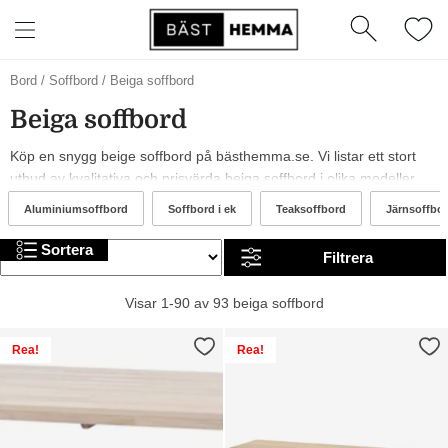
Bord
/
Soffbord
/
Beiga soffbord
Beiga soffbord
Köp en snygg beige soffbord på bästhemma.se. Vi listar ett stort
utbud av kvalitativa och prisvärda beiga soffbord i olika modeller,
från märken som Dedon, Ellos och House Doctor. År 2026 är det
Aluminiumsoffbord
Soffbord i ek
Teaksoffbord
Järnsoffbo
trendigt med och beiga beiga soffbord. I sortimentet hittar du allt
från billiga till mer exklusiva alternativ. Trevlig shopping!
Sortera
Filtrera
Visar 1-90 av 93 beiga soffbord
Rea!
Rea!