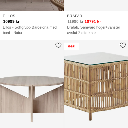
ELLOS
BRAFAB
10999
kr
11990
kr
10791
kr
Ellos - Soffgrupp Barcelona med
Brafab, Samvaro höger+vänster
bord - Natur
avslut 2-sits khaki
Rea!