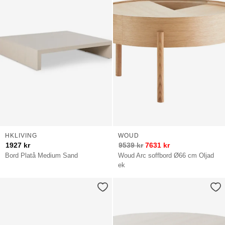
HKLIVING
WOUD
1927
kr
9539
kr
7631
kr
Bord Platå Medium Sand
Woud Arc soffbord Ø66 cm Oljad
ek