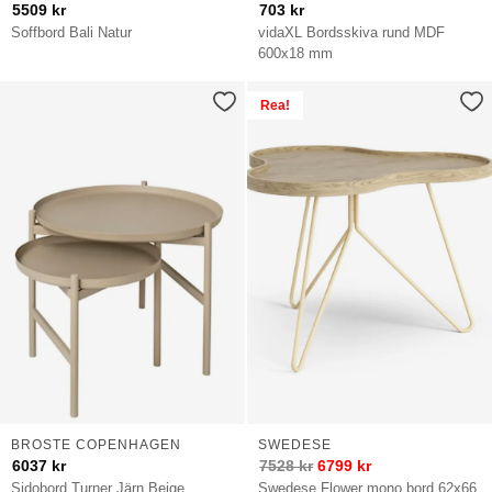
5509
kr
703
kr
Soffbord Bali Natur
vidaXL Bordsskiva rund MDF
600x18 mm
Rea!
BROSTE COPENHAGEN
SWEDESE
6037
kr
7528
kr
6799
kr
Sidobord Turner Järn Beige
Swedese Flower mono bord 62x66