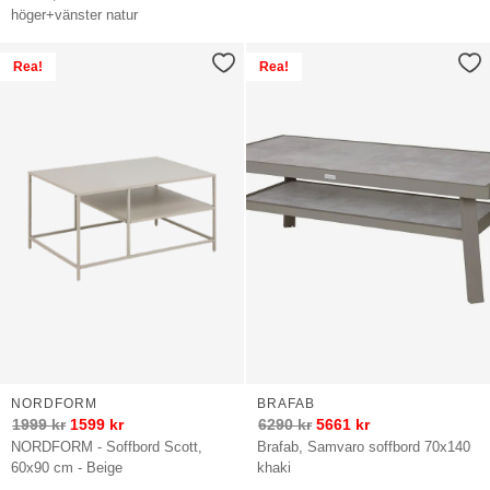
höger+vänster natur
Rea!
Rea!
NORDFORM
BRAFAB
1999
kr
1599
kr
6290
kr
5661
kr
NORDFORM - Soffbord Scott,
Brafab, Samvaro soffbord 70x140
60x90 cm - Beige
khaki