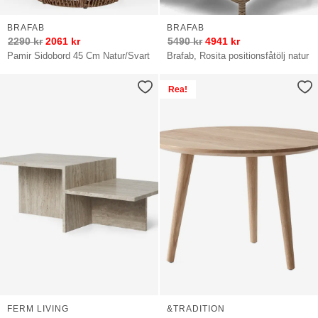
BRAFAB
BRAFAB
2290
kr
2061
kr
5490
kr
4941
kr
Pamir Sidobord 45 Cm Natur/Svart
Brafab, Rosita positionsfåtölj natur
Rea!
FERM LIVING
&TRADITION