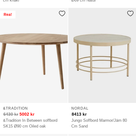
cm khaki
Ø69 cm Natur
Rea!
&TRADITION
NORDAL
6430
kr
5002
kr
8413
kr
&Tradition In Between soffbord
Jungo Soffbord Marmor/Järn 80
SK15 Ø90 cm Oiled oak
Cm Sand