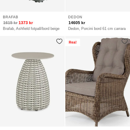
BRAFAB
DEDON
1615
kr
1373
kr
14605
kr
Brafab, Ashfield fotpall/bord beige
Dedon, Porcini bord 61 cm carrara
Rea!