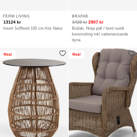
FERM LIVING
BRAFAB
13124
kr
3420
kr
2907
kr
Insert Soffbord 100 cm Ask Natur
Brafab, Ninja pall / bord rustik
konstrotting inkl vattenavisande
dyna
Rea!
Rea!