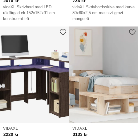
2076
kr
736
kr
vidaXL Skrivbord med LED
vidaXL Skrivbordsskiva med kurva
rökfärgad ek 152x152x91 cm
80x60x2,5 cm massivt grovt
konstruerat trä
mangoträ
VIDAXL
VIDAXL
2220
kr
3133
kr