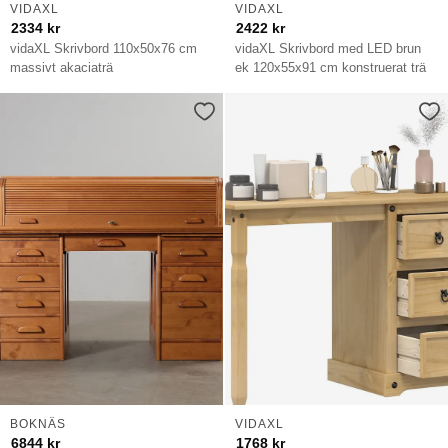
VIDAXL
VIDAXL
2334
kr
2422
kr
vidaXL Skrivbord 110x50x76 cm
vidaXL Skrivbord med LED brun
massivt akaciaträ
ek 120x55x91 cm konstruerat trä
BOKNÄS
VIDAXL
6844
kr
1768
kr