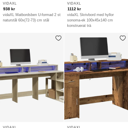
VIDAXL
VIDAXL
938
kr
1112
kr
vidaXL Matbordsben U-formad 2 st
vidaXL Skrivbord med hyllor
naturstål 60x(72-73) cm stål
sonoma-ek 100x45x140 cm
konstruerat trä
VIDAXL
VIDAXL