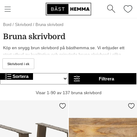
Bord
/
Skrivbord
/
Bruna skrivbord
Bruna skrivbord
Köp en snygg brun skrivbord på bästhemma.se. Vi erbjuder ett
stort utbud av kvalitativa och prisvärda bruna skrivbord i olika
modeller, från märken som Ellos Home, Basiclabel och Pastill. År
Skrivbord i ek
2026 är det trendigt med och bruna bruna skrivbord. I sortimentet
finns allt från billiga till mer exklusiva alternativ. Trevlig shopping!
Sortera
Filtrera
Visar 1-90 av 137 bruna skrivbord