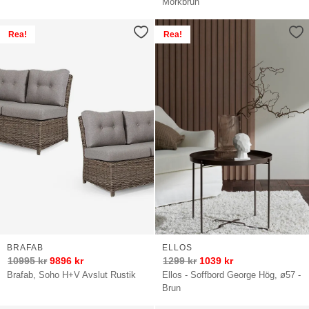
Mörkbrun
Rea!
Rea!
BRAFAB
ELLOS
10995
kr
9896
kr
1299
kr
1039
kr
Brafab, Soho H+V Avslut Rustik
Ellos - Soffbord George Hög, ø57 -
Brun