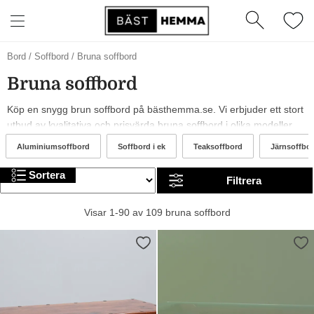
Bord
/
Soffbord
/
Bruna soffbord
Bruna soffbord
Köp en snygg brun soffbord på bästhemma.se. Vi erbjuder ett stort
utbud av kvalitativa och prisvärda bruna soffbord i olika modeller,
från märken som 101 Copenhagen, Menu och Gubi. År 2026 är det
Aluminiumsoffbord
Soffbord i ek
Teaksoffbord
Järnsoffbo
trendigt med och bruna bruna soffbord. I sortimentet har vi allt från
billiga till mer exklusiva alternativ. Trevlig shopping!
Sortera
Filtrera
Visar 1-90 av 109 bruna soffbord