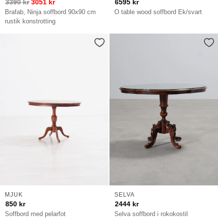
3390
kr
3051
kr
6595
kr
Brafab, Ninja soffbord 90x90 cm
O table wood soffbord Ek/svart
rustik konstrotting
MJUK
SELVA
850
kr
2444
kr
Soffbord med pelarfot
Selva soffbord i rokokostil