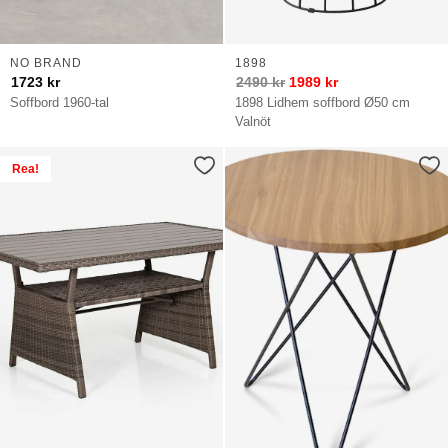
NO BRAND
1898
1723
kr
2490
kr
1989
kr
Soffbord 1960-tal
1898 Lidhem soffbord Ø50 cm
Valnöt
Rea!