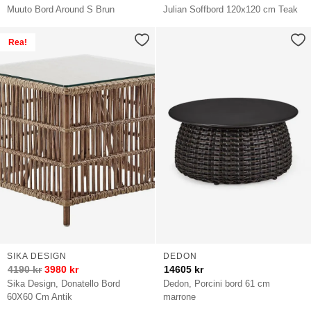
Muuto Bord Around S Brun
Julian Soffbord 120x120 cm Teak
Rea!
SIKA DESIGN
DEDON
4190
kr
3980
kr
14605
kr
Sika Design, Donatello Bord
Dedon, Porcini bord 61 cm
60X60 Cm Antik
marrone