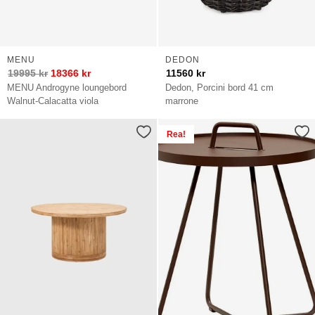
MENU
DEDON
19995
kr
18366
kr
11560
kr
MENU Androgyne loungebord
Dedon, Porcini bord 41 cm
Walnut-Calacatta viola
marrone
Rea!