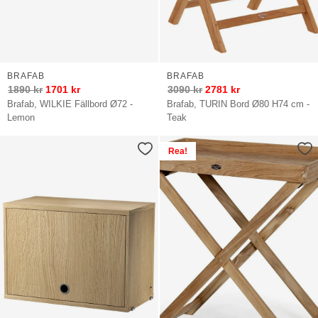
BRAFAB
BRAFAB
1890
kr
1701
kr
3090
kr
2781
kr
Brafab, WILKIE Fällbord Ø72 -
Brafab, TURIN Bord Ø80 H74 cm -
Lemon
Teak
Rea!