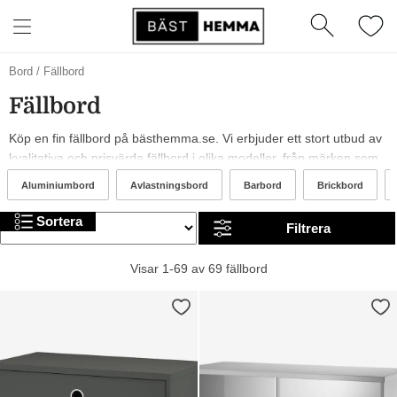
Bord
/
Fällbord
Fällbord
Köp en fin fällbord på bästhemma.se. Vi erbjuder ett stort utbud av
kvalitativa och prisvärda fällbord i olika modeller, från märken som
vidaXL, Cinas och Brafab. År 2026 är det trendigt med svarta,
Aluminiumbord
Avlastningsbord
Barbord
Brickbord
beiga och bruna fällbord. I sortimentet kan du hitta allt från billiga till
mer exklusiva alternativ. Trevlig shopping!
Sortera
Filtrera
Visar 1-69 av 69 fällbord