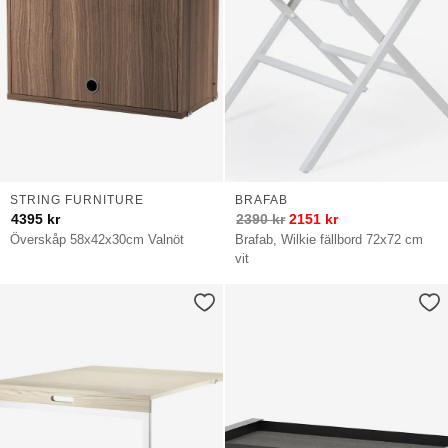
STRING FURNITURE
BRAFAB
4395
kr
2390
kr
2151
kr
Överskåp 58x42x30cm Valnöt
Brafab, Wilkie fällbord 72x72 cm
vit