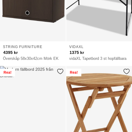
STRING FURNITURE
VIDAXL
4395
kr
1375
kr
Överskåp 58x30x42cm Mörk EK
vidaXL Tapetbord 3 st hopfällbara
Rea!
Rea!