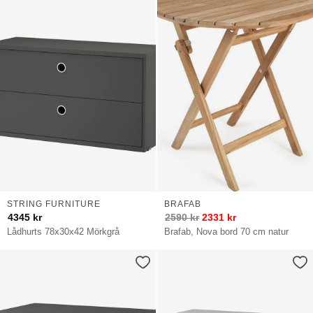
STRING FURNITURE
BRAFAB
4345
kr
2590
kr
2331
kr
Lådhurts 78x30x42 Mörkgrå
Brafab, Nova bord 70 cm natur