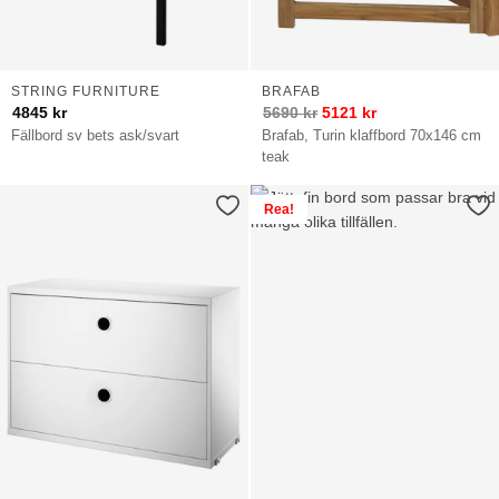
STRING FURNITURE
BRAFAB
4845
kr
5690
kr
5121
kr
Fällbord sv bets ask/svart
Brafab, Turin klaffbord 70x146 cm
teak
Rea!