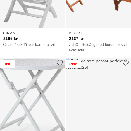
CINAS
VIDAXL
2195
kr
2167
kr
Cinas, York fällbar karmstol vit
vidaXL Solsäng med bord massivt
akaciaträ
Rea!
Rea!