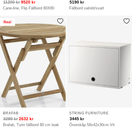
11200
kr
9520
kr
5190
kr
Cane-line, Flip Fällbord 80X80
Fällbord valnöt/svart
Rea!
BRAFAB
STRING FURNITURE
3290
kr
2632
kr
3445
kr
Brafab, Turin fällbord 80 cm teak
Överskåp 58x42x30cm Vit