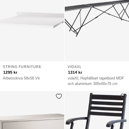
STRING FURNITURE
VIDAXL
1295
kr
1314
kr
Arbetsskiva 58x58 Vit
vidaXL Hopfällbart tapetbord MDF
och aluminium 300x60x78 cm