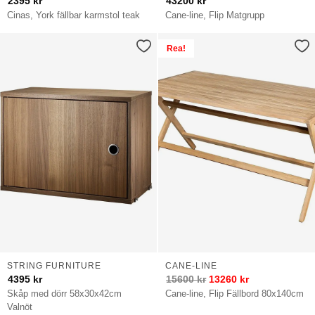
2395
kr
43200
kr
Cinas, York fällbar karmstol teak
Cane-line, Flip Matgrupp
Rea!
STRING FURNITURE
CANE-LINE
4395
kr
15600
kr
13260
kr
Skåp med dörr 58x30x42cm
Cane-line, Flip Fällbord 80x140cm
Valnöt