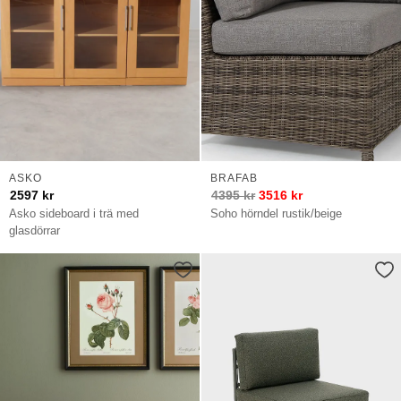
ASKO
BRAFAB
2597
kr
4395
kr
3516
kr
Asko sideboard i trä med
Soho hörndel rustik/beige
glasdörrar