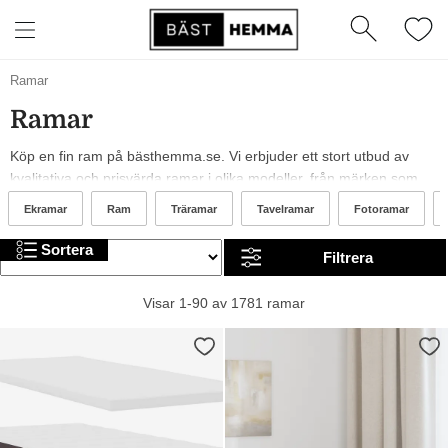
Ramar
Ramar
Köp en fin ram på bästhemma.se. Vi erbjuder ett stort utbud av
kvalitativa och prisvärda ramar i olika modeller, från märken som
Belid, Democratic Gallery och Kave Home. År 2026 är det trendigt
Ekramar
Ram
Träramar
Tavelramar
Fotoramar
med blåa, orangea och gröna ramar. I sortimentet finns allt från
billiga till mer exklusiva alternativ. Trevlig shopping!
Sortera
Filtrera
Visar 1-90 av 1781 ramar