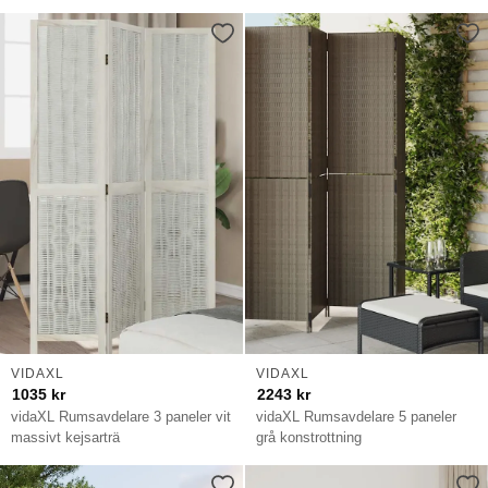
VIDAXL
VIDAXL
1035
kr
2243
kr
vidaXL Rumsavdelare 3 paneler vit
vidaXL Rumsavdelare 5 paneler
massivt kejsarträ
grå konstrottning