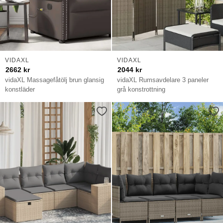
VIDAXL
VIDAXL
2662
kr
2044
kr
vidaXL Massagefåtölj brun glansig
vidaXL Rumsavdelare 3 paneler
konstläder
grå konstrottning