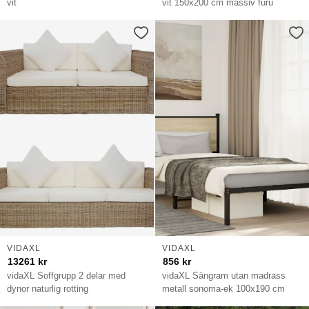
vit
vit 150x200 cm massiv furu
VIDAXL
VIDAXL
13261
kr
856
kr
vidaXL Soffgrupp 2 delar med
vidaXL Sängram utan madrass
dynor naturlig rotting
metall sonoma-ek 100x190 cm