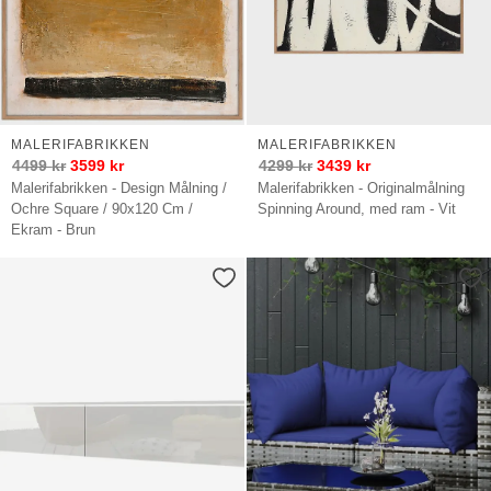
MALERIFABRIKKEN
MALERIFABRIKKEN
4499
kr
3599
kr
4299
kr
3439
kr
Malerifabrikken - Design Målning /
Malerifabrikken - Originalmålning
Ochre Square / 90x120 Cm /
Spinning Around, med ram - Vit
Ekram - Brun