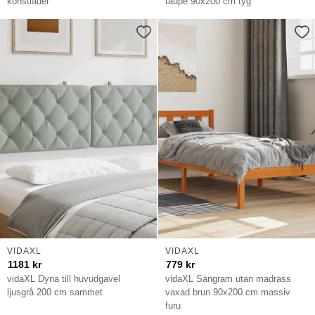
konstläder
taupe 90x200 cm tyg
VIDAXL
VIDAXL
1181
kr
779
kr
vidaXL Dyna till huvudgavel
vidaXL Sängram utan madrass
ljusgrå 200 cm sammet
vaxad brun 90x200 cm massiv
furu