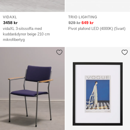
VIDAXL
TRIO LIGHTING
3458
kr
929
kr
649
kr
vidaXL 3-sitssoffa med
Pivot plafond LED (4000K) (Svart)
kuddar&dynor beige 210 cm
mikrofibertyg