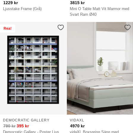
1229
kr
3815
kr
Ljusstake Frame (Grå)
Mini O Table Matt Vit Marmor med
Svart Ram Ø40
Rea!
DEMOCRATIC GALLERY
VIDAXL
790
kr
395
kr
4970
kr
Democratic Gallery - Poster Ljus
vidaXL Boxspring Säng med