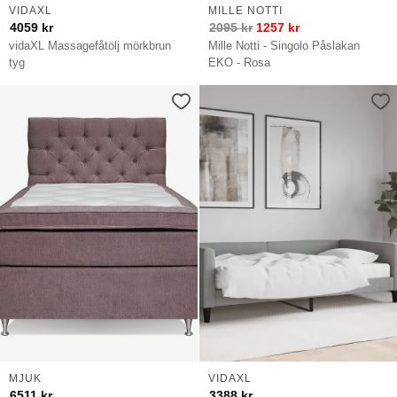
VIDAXL
MILLE NOTTI
4059
kr
2095
kr
1257
kr
vidaXL Massagefåtölj mörkbrun
Mille Notti - Singolo Påslakan
tyg
EKO - Rosa
MJUK
VIDAXL
6511
kr
3388
kr