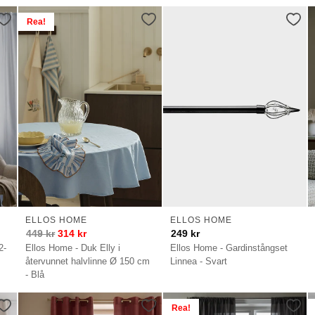
Rea!
ELLOS HOME
ELLOS HOME
449
kr
314
kr
249
kr
2-
Ellos Home - Duk Elly i
Ellos Home - Gardinstångset
återvunnet halvlinne Ø 150 cm
Linnea - Svart
- Blå
Rea!