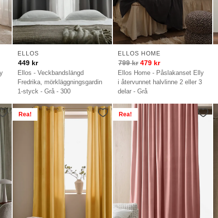
ELLOS
ELLOS HOME
449
kr
799
kr
479
kr
dy
Ellos - Veckbandslängd
Ellos Home - Påslakanset Elly
Fredrika, mörkläggningsgardin
i återvunnet halvlinne 2 eller 3
1-styck - Grå - 300
delar - Grå
Rea!
Rea!