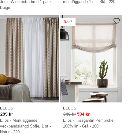
Junie Wide extra bred 1-pack -
mörkläggande 1 st - Blå - 220
Beige
Rea!
ELLOS
ELLOS
299
kr
849
kr
594
kr
Ellos - Mörkläggande
Ellos - Hissgardin Pembroke i
veckbandslängd Sofie, 1 st -
100% lin - Grå - 100
Natur - 220