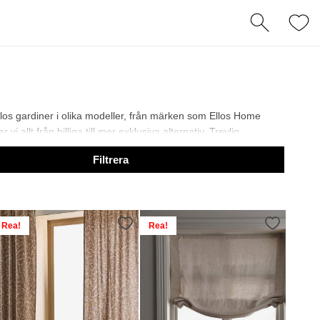
ellos gardiner i olika modeller, från märken som Ellos Home
 allt från billiga till mer exklusiva alternativ. Trevlig
Filtrera
Rea!
Rea!