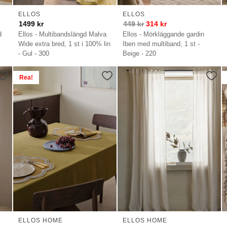
ELLOS
ELLOS
1499
kr
449
kr
314
kr
d
Ellos - Multibandslängd Malva
Ellos - Mörkläggande gardin
Wide extra bred, 1 st i 100% lin
Iben med multiband, 1 st -
- Gul - 300
Beige - 220
Rea!
ELLOS HOME
ELLOS HOME