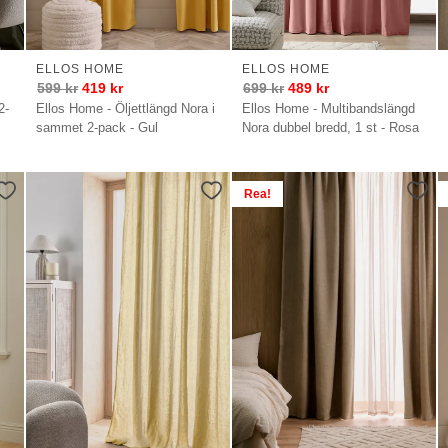
ELLOS HOME
ELLOS HOME
599
kr
419
kr
699
kr
489
kr
2-
Ellos Home - Öljettlängd Nora i
Ellos Home - Multibandslängd
sammet 2-pack - Gul
Nora dubbel bredd, 1 st - Rosa
Rea!