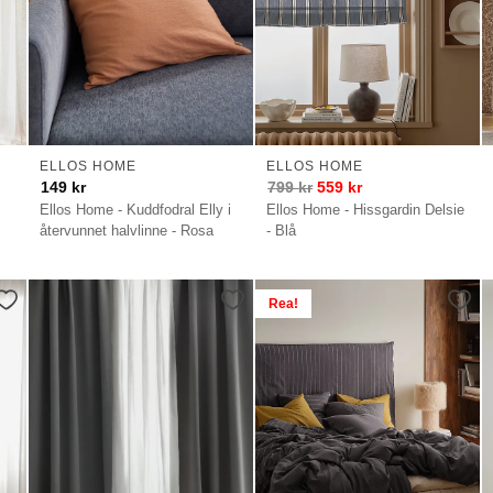
ELLOS HOME
ELLOS HOME
149
kr
799
kr
559
kr
Ellos Home - Kuddfodral Elly i
Ellos Home - Hissgardin Delsie
återvunnet halvlinne - Rosa
- Blå
Rea!