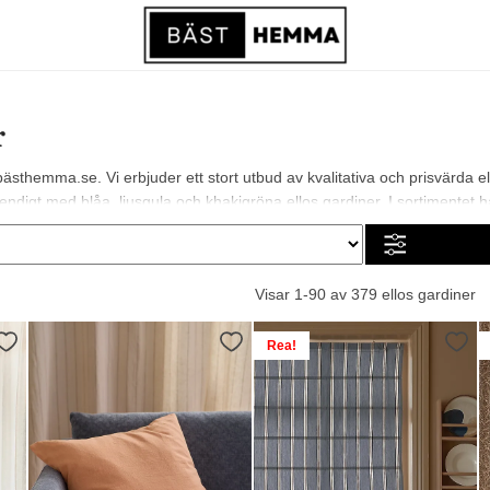
r
bästhemma.se. Vi erbjuder ett stort utbud av kvalitativa och prisvärda 
endigt med blåa, ljusgula och khakigröna ellos gardiner. I sortimentet har vi
Visar 1-90 av 379 ellos gardiner
Rea!