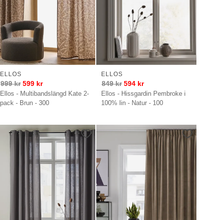
ELLOS
ELLOS
999
kr
599
kr
849
kr
594
kr
Ellos - Multibandslängd Kate 2-
Ellos - Hissgardin Pembroke i
pack - Brun - 300
100% lin - Natur - 100