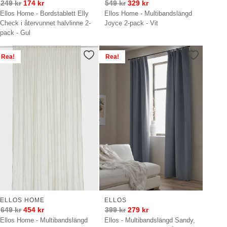
249
kr
174
kr
549
kr
329
kr
Ellos Home - Bordstablett Elly
Ellos Home - Multibandslängd
Check i återvunnet halvlinne 2-
Joyce 2-pack - Vit
pack - Gul
Rea!
Rea!
ELLOS HOME
ELLOS
649
kr
454
kr
399
kr
279
kr
Ellos Home - Multibandslängd
Ellos - Multibandslängd Sandy,