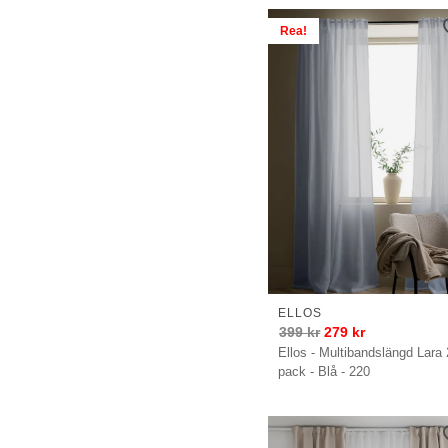
Rea!
ELLOS
399
kr
279
kr
Ellos - Multibandslängd Lara 
pack - Blå - 220