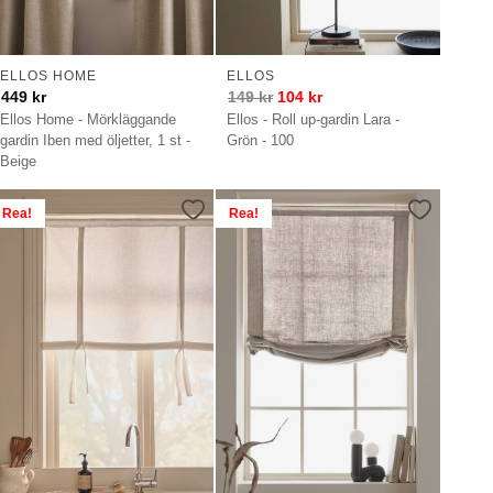
ELLOS HOME
ELLOS
449
kr
149
kr
104
kr
Ellos Home - Mörkläggande
Ellos - Roll up-gardin Lara -
gardin Iben med öljetter, 1 st -
Grön - 100
Beige
Rea!
Rea!