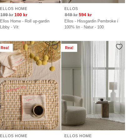
ELLOS HOME
ELLOS
199
kr
100
kr
849
kr
594
kr
Ellos Home - Roll up-gardin
Ellos - Hissgardin Pembroke i
Libby - Vit
100% lin - Natur - 100
Rea!
Rea!
ELLOS HOME
ELLOS HOME