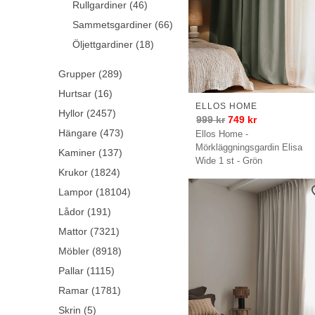
Rullgardiner (46)
Sammetsgardiner (66)
Öljettgardiner (18)
Grupper (289)
Hurtsar (16)
ELLOS HOME
Hyllor (2457)
999
kr
749
kr
Hängare (473)
Ellos Home -
Mörkläggningsgardin Elisa
Kaminer (137)
Wide 1 st - Grön
Krukor (1824)
Lampor (18104)
Lådor (191)
Mattor (7321)
Möbler (8918)
Pallar (1115)
Ramar (1781)
Skrin (5)