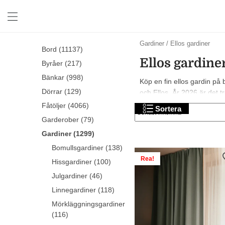
Ellos
Gardiner
/
Ellos gardiner
Bord (11137)
Home
Ellos gardine
Ellos
Byråer (217)
gardiner
Bänkar (998)
Köp en fin ellos gardin på 
Dörrar (129)
och Ellos. År 2026 är det tr
shopping!
Fåtöljer (4066)
Sortera
Garderober (79)
Gardiner (1299)
Bomullsgardiner (138)
Rea!
Hissgardiner (100)
Julgardiner (46)
Linnegardiner (118)
Mörkläggningsgardiner
(116)