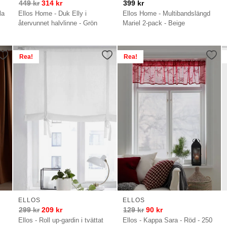
449
kr
314
kr
399
kr
la
Ellos Home - Duk Elly i
Ellos Home - Multibandslängd
återvunnet halvlinne - Grön
Mariel 2-pack - Beige
Rea!
Rea!
ELLOS
ELLOS
299
kr
209
kr
129
kr
90
kr
Ellos - Roll up-gardin i tvättat
Ellos - Kappa Sara - Röd - 250