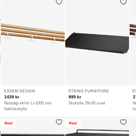
ESSEM DESIGN
STRING FURNITURE
E
1439
kr
895
kr
2
Nostalgi ek/vit L=1000 mm
Skohylla 78x30 svart
N
hatt/skohylla
h
Rea!
Rea!