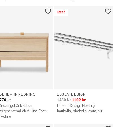
Rea!
OLHEM INREDNING
ESSEM DESIGN
770
kr
1480
kr
1192
kr
örvaringsbänk 68 cm
Essem Design Nostalgi
itpigmenterad ek A Line Form
hatthylla, skohylla krom, vit
 Refine