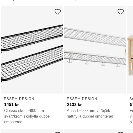
ESSEM DESIGN
ESSEM DESIGN
S
1451
kr
2132
kr
5
Classic sko L=900 mm
Anna L=900 mm vit/björk
F
svart/krom skohylla dubbel
hatthylla dubbel omonterad
v
omonterad
&