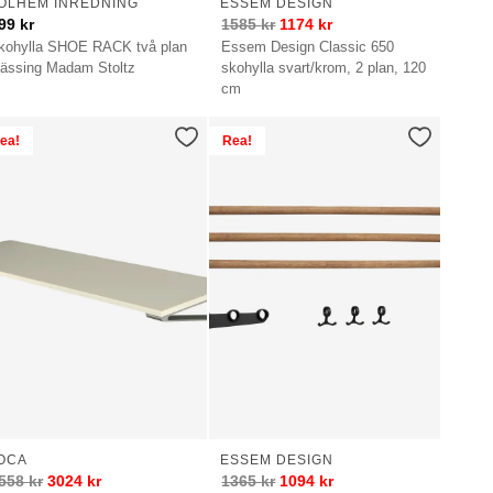
OLHEM INREDNING
ESSEM DESIGN
99
kr
1585
kr
1174
kr
kohylla SHOE RACK två plan
Essem Design Classic 650
ässing Madam Stoltz
skohylla svart/krom, 2 plan, 120
cm
ea!
Rea!
OCA
ESSEM DESIGN
558
kr
3024
kr
1365
kr
1094
kr