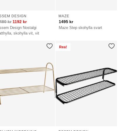
SSEM DESIGN
MAZE
480
kr
1192
kr
1495
kr
ssem Design Nostalgi
Maze Step skohylla svart
tthylla, skohylla vit, vit
Rea!