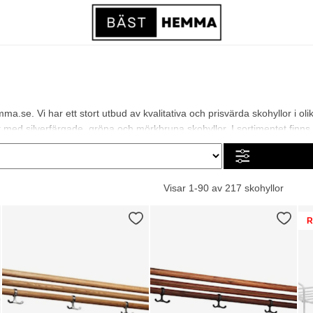
a.se. Vi har ett stort utbud av kvalitativa och prisvärda skohyllor i 
med silverfärgade, gröna och mörkbruna skohyllor. I sortimentet finns allt
Visar 1-90 av 217 skohyllor
R