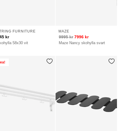
TRING FURNITURE
MAZE
45
kr
9995
kr
7996
kr
kohylla 58x30 vit
Maze Nancy skohylla svart
ea!