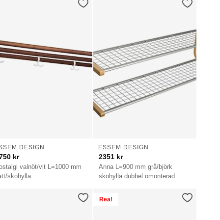
SSEM DESIGN
ESSEM DESIGN
750
kr
2351
kr
ostalgi valnöt/vit L=1000 mm
Anna L=900 mm grå/björk
att/skohylla
skohylla dubbel omonterad
Rea!