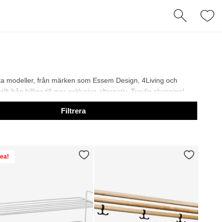
olika modeller, från märken som Essem Design, 4Living och
 från billiga till mer exklusiva alternativ. Trevlig shopping!
Filtrera
ea!