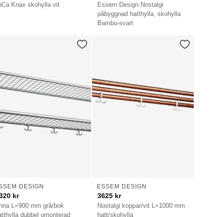
oCa Knax skohylla vit
Essem Design Nostalgi
påbyggnad hatthylla, skohylla
Bambu-svart
SSEM DESIGN
ESSEM DESIGN
320
kr
3625
kr
nna L=900 mm grå/bok
Nostalgi koppar/vit L=1000 mm
atthylla dubbel omonterad
hatt/skohylla