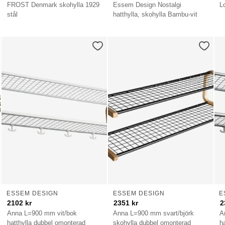
FROST Denmark skohylla 1929
Essem Design Nostalgi
L
stål
hatthylla, skohylla Bambu-vit
ESSEM DESIGN
ESSEM DESIGN
E
2102
kr
2351
kr
2
Anna L=900 mm vit/bok
Anna L=900 mm svart/björk
A
hatthylla dubbel omonterad
skohylla dubbel omonterad
h