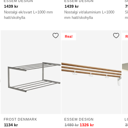
ESSEM DESIGN
ESSEM DESIGN
S
1439
kr
1439
kr
7
Nostalgi ek/svart L=1000 mm
Nostalgi vit/aluminium L=1000
S
hatt/skohylla
mm hatt/skohylla
m
Rea!
R
FROST DENMARK
ESSEM DESIGN
L
1134
kr
1480
kr
1326
kr
3