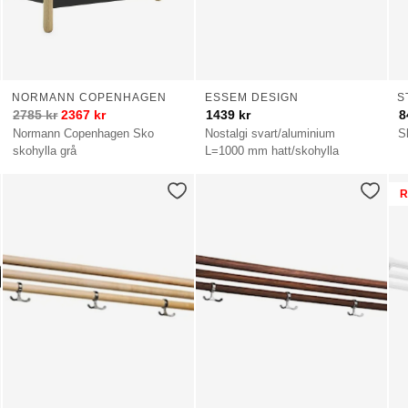
NORMANN COPENHAGEN
ESSEM DESIGN
S
2785
kr
2367
kr
1439
kr
8
Normann Copenhagen Sko
Nostalgi svart/aluminium
S
skohylla grå
L=1000 mm hatt/skohylla
R