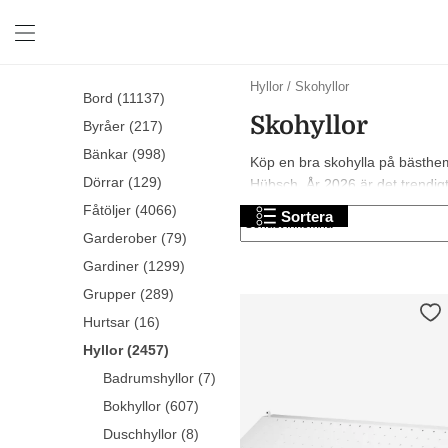
Essem
Hyllor
/
Skohyllor
Bord (11137)
Design
Skohyllor
skohyllor
Byråer (217)
Bänkar (998)
Köp en bra skohylla på bästhemm
Dörrar (129)
Hübsch. År 2026 är det trendigt 
Fåtöljer (4066)
Sortera
Garderober (79)
Gardiner (1299)
Grupper (289)
Hurtsar (16)
Hyllor (2457)
Badrumshyllor (7)
Bokhyllor (607)
Duschhyllor (8)