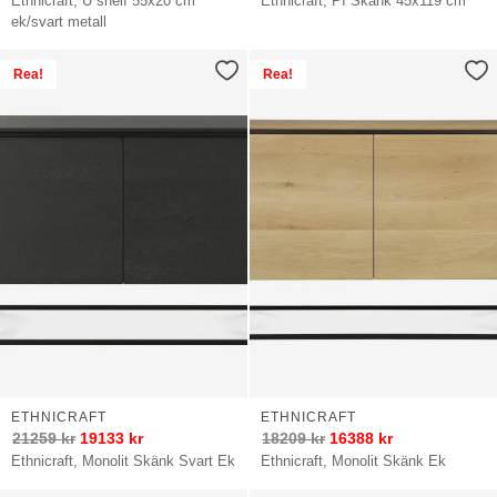
Ethnicraft, U shelf 55x20 cm
Ethnicraft, PI Skänk 45x119 cm
ek/svart metall
Rea!
Rea!
ETHNICRAFT
ETHNICRAFT
21259
kr
19133
kr
18209
kr
16388
kr
Ethnicraft, Monolit Skänk Svart Ek
Ethnicraft, Monolit Skänk Ek