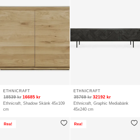
ETHNICRAFT
ETHNICRAFT
18539
kr
16685
kr
35769
kr
32192
kr
Ethnicraft, Shadow Skänk 45x109
Ethnicraft, Graphic Mediabänk
cm
45x240 cm
Rea!
Rea!