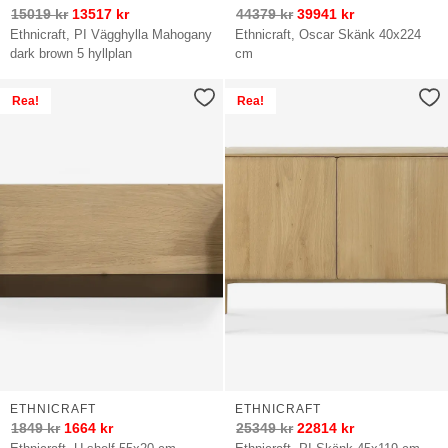
15019
kr
13517
kr
44379
kr
39941
kr
Ethnicraft, PI Vägghylla Mahogany
Ethnicraft, Oscar Skänk 40x224
dark brown 5 hyllplan
cm
Rea!
Rea!
ETHNICRAFT
ETHNICRAFT
1849
kr
1664
kr
25349
kr
22814
kr