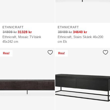
ETHNICRAFT
ETHNICRAFT
34809
kr
31328
kr
38489
kr
34640
kr
Ethnicraft, Mosaic TV-bänk
Ethnicraft, Stairs Skänk 46x200
45x242 cm
cm Ek
Rea!
Rea!