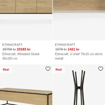
ETHNICRAFT
ETHNICRAFT
25759
kr
23183
kr
1579
kr
1421
kr
Ethnicraft, Whitebird Skänk
Ethnicraft, U shelf 70x15 cm ek/vit
45x150 cm
metall
Rea!
Rea!