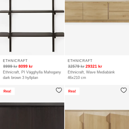
ETHNICRAFT
ETHNICRAFT
8999
kr
8099
kr
32579
kr
29321
kr
Ethnicraft, PI Vägghylla Mahogany
Ethnicraft, Wave Mediabänk
dark brown 3 hyllplan
46x210 cm
Rea!
Rea!