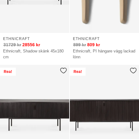
ETHNICRAFT
ETHNICRAFT
31729
kr
28556
kr
899
kr
809
kr
Ethnicraft, Shadow skänk 45x180
Ethnicraft, PI hängare vägg lackad
cm
lönn
Rea!
Rea!