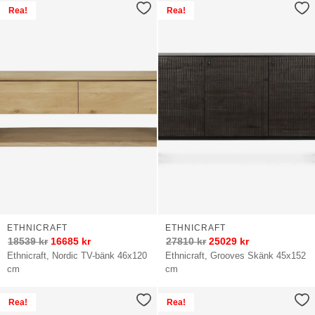
Rea!
Rea!
ETHNICRAFT
ETHNICRAFT
18539
kr
16685
kr
27810
kr
25029
kr
Ethnicraft, Nordic TV-bänk 46x120
Ethnicraft, Grooves Skänk 45x152
cm
cm
Rea!
Rea!