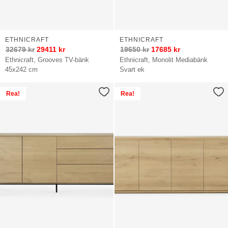
ETHNICRAFT
ETHNICRAFT
32679
kr
29411
kr
19650
kr
17685
kr
Ethnicraft, Grooves TV-bänk
Ethnicraft, Monolit Mediabänk
45x242 cm
Svart ek
Rea!
Rea!