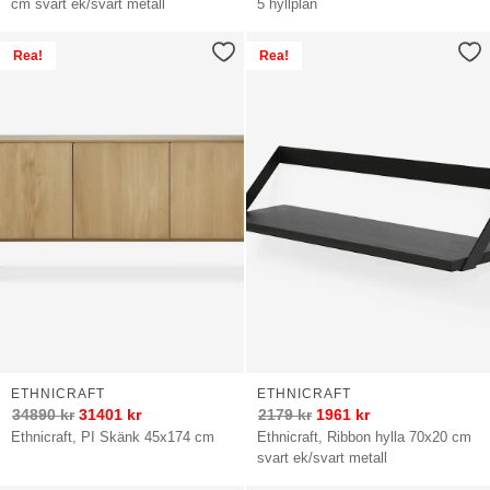
cm svart ek/svart metall
5 hyllplan
Rea!
Rea!
ETHNICRAFT
ETHNICRAFT
34890
kr
31401
kr
2179
kr
1961
kr
Ethnicraft, PI Skänk 45x174 cm
Ethnicraft, Ribbon hylla 70x20 cm
svart ek/svart metall