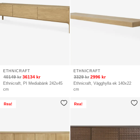
ETHNICRAFT
ETHNICRAFT
40149
kr
36134
kr
3329
kr
2996
kr
Ethnicraft, PI Mediabänk 242x45
Ethnicraft, Vägghylla ek 140x22
cm
cm
Rea!
Rea!