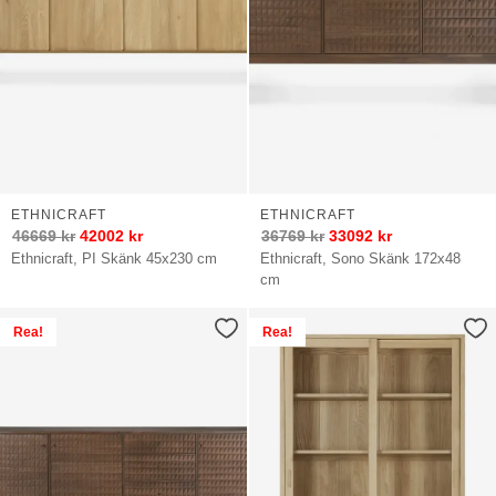
ETHNICRAFT
ETHNICRAFT
46669
kr
42002
kr
36769
kr
33092
kr
Ethnicraft, PI Skänk 45x230 cm
Ethnicraft, Sono Skänk 172x48
cm
Rea!
Rea!