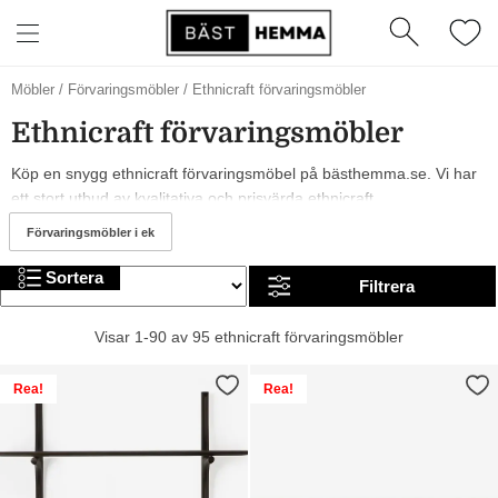
Möbler
/
Förvaringsmöbler
/
Ethnicraft förvaringsmöbler
Ethnicraft förvaringsmöbler
Köp en snygg ethnicraft förvaringsmöbel på bästhemma.se. Vi har
ett stort utbud av kvalitativa och prisvärda ethnicraft
förvaringsmöbler i olika modeller, från märken som och Ethnicraft.
Förvaringsmöbler i ek
År 2026 är det trendigt med och många olika färger på ethnicraft
förvaringsmöbler. I sortimentet hittar du allt från billiga till mer
Sortera
Filtrera
exklusiva alternativ. Trevlig shopping!
Visar 1-90 av 95 ethnicraft förvaringsmöbler
Rea!
Rea!