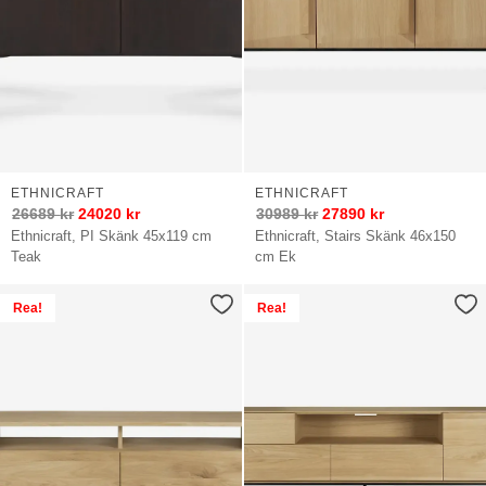
ETHNICRAFT
ETHNICRAFT
26689
kr
24020
kr
30989
kr
27890
kr
Ethnicraft, PI Skänk 45x119 cm
Ethnicraft, Stairs Skänk 46x150
Teak
cm Ek
Rea!
Rea!