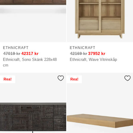
ETHNICRAFT
ETHNICRAFT
47019
kr
42317
kr
42169
kr
37952
kr
Ethnicraft, Sono Skänk 228x48
Ethnicraft, Wave Vitrinskåp
cm
Rea!
Rea!