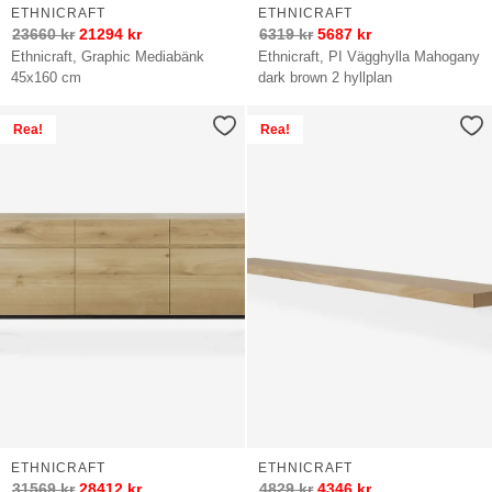
ETHNICRAFT
ETHNICRAFT
23660
kr
21294
kr
6319
kr
5687
kr
Ethnicraft, Graphic Mediabänk
Ethnicraft, PI Vägghylla Mahogany
45x160 cm
dark brown 2 hyllplan
Rea!
Rea!
ETHNICRAFT
ETHNICRAFT
31569
kr
28412
kr
4829
kr
4346
kr