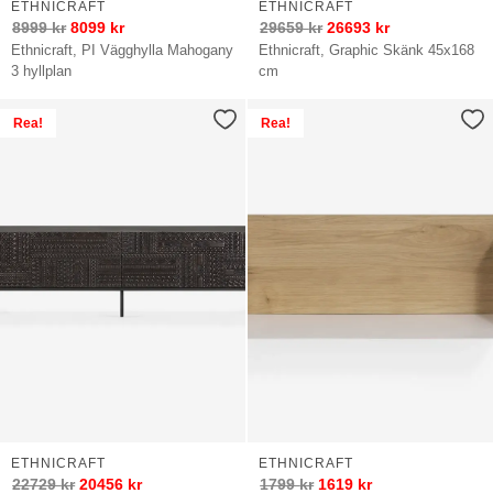
ETHNICRAFT
ETHNICRAFT
8999
kr
8099
kr
29659
kr
26693
kr
Ethnicraft, PI Vägghylla Mahogany
Ethnicraft, Graphic Skänk 45x168
3 hyllplan
cm
Rea!
Rea!
ETHNICRAFT
ETHNICRAFT
22729
kr
20456
kr
1799
kr
1619
kr