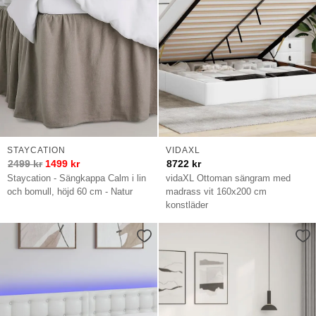
STAYCATION
VIDAXL
2499
kr
1499
kr
8722
kr
Staycation - Sängkappa Calm i lin
vidaXL Ottoman sängram med
och bomull, höjd 60 cm - Natur
madrass vit 160x200 cm
konstläder