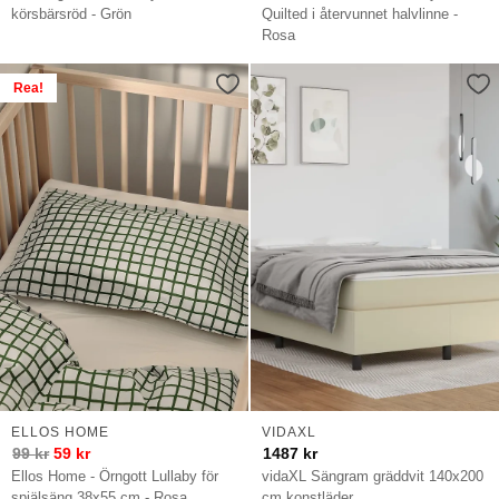
körsbärsröd - Grön
Quilted i återvunnet halvlinne -
Rosa
Rea!
ELLOS HOME
VIDAXL
99
kr
59
kr
1487
kr
Ellos Home - Örngott Lullaby för
vidaXL Sängram gräddvit 140x200
spjälsäng 38x55 cm - Rosa
cm konstläder