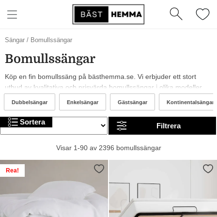
Bruna
VidaXL
Sängar
/
Bomullssängar
bomullssängar
bomullssängar
Bomullssängar
Köp en fin bomullssäng på bästhemma.se. Vi erbjuder ett stort
utbud av kvalitativa och prisvärda bomullssängar i olika modeller,
från märken som Little Roomies, Nordic Rest och Leander. År 2026
Dubbelsängar
Enkelsängar
Gästsängar
Kontinentalsängar
är det trendigt med röda, bruna och gröna bomullssängar. I
sortimentet kan du hitta allt från billiga till mer exklusiva alternativ.
Sortera
Filtrera
Trevlig shopping!
Visar 1-90 av 2396 bomullssängar
Rea!