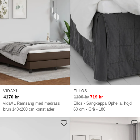
VIDAXL
ELLOS
4170
kr
1199
kr
719
kr
vidaXL Ramsäng med madrass
Ellos - Sängkappa Ophelia, höjd
brun 140x200 cm konstläder
60 cm - Grå - 180