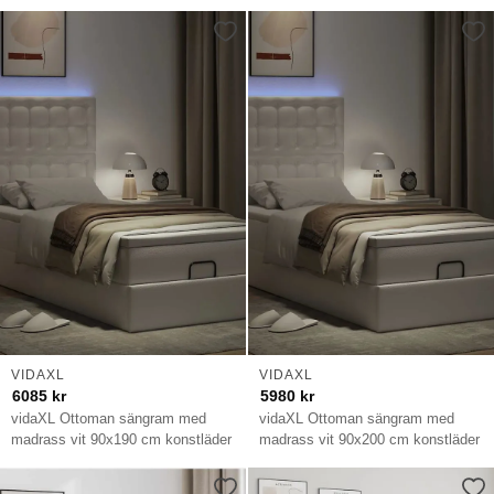
VIDAXL
VIDAXL
6085
kr
5980
kr
vidaXL Ottoman sängram med
vidaXL Ottoman sängram med
madrass vit 90x190 cm konstläder
madrass vit 90x200 cm konstläder