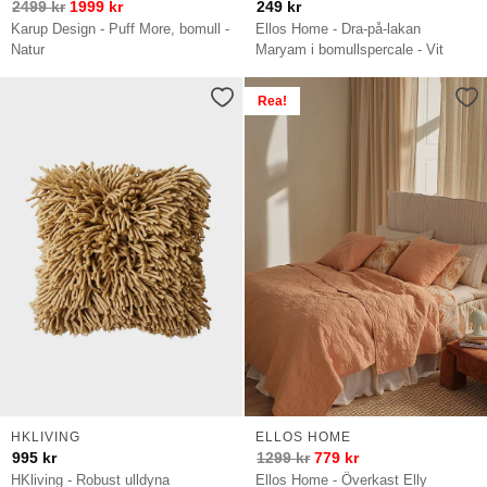
2499
kr
1999
kr
249
kr
Karup Design - Puff More, bomull -
Ellos Home - Dra-på-lakan
Natur
Maryam i bomullspercale - Vit
Rea!
HKLIVING
ELLOS HOME
995
kr
1299
kr
779
kr
HKliving - Robust ulldyna
Ellos Home - Överkast Elly