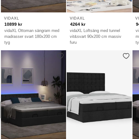
VIDAXL
VIDAXL
V
10899
kr
4264
kr
9
vidaXL Ottoman sängram med
vidaXL Loftsäng med tunnel
v
madrasser svart 180x200 cm
vit&svart 90x200 cm massiv
m
tyg
furu
t