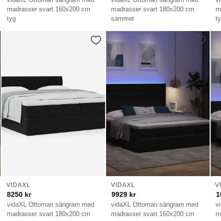
madrasser svart 160x200 cm
madrasser svart 180x200 cm
m
tyg
sammet
t
VIDAXL
VIDAXL
V
8250
kr
9929
kr
1
vidaXL Ottoman sängram med
vidaXL Ottoman sängram med
v
madrasser svart 180x200 cm
madrasser svart 160x200 cm
m