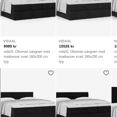
VIDAXL
VIDAXL
V
9989
kr
10526
kr
1
vidaXL Ottoman sängram med
vidaXL Ottoman sängram med
v
madrasser svart 160x200 cm
madrasser svart 180x200 cm
m
tyg
tyg
s