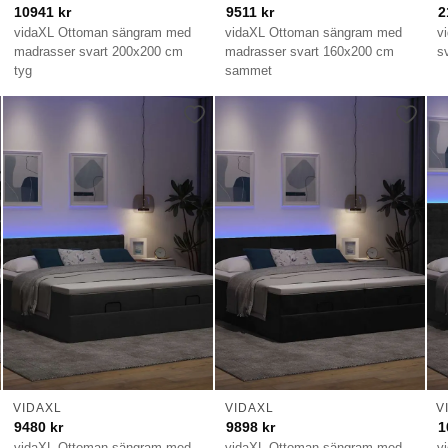
10941
kr
9511
kr
2
vidaXL Ottoman sängram med
vidaXL Ottoman sängram med
v
madrasser svart 200x200 cm
madrasser svart 160x200 cm
s
tyg
sammet
VIDAXL
VIDAXL
V
9480
kr
9898
kr
1
vidaXL Ottoman sängram med
vidaXL Ottoman sängram med
v