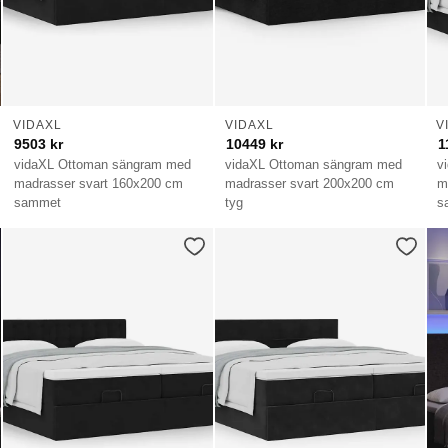
VIDAXL
VIDAXL
V
9503
kr
10449
kr
1
vidaXL Ottoman sängram med
vidaXL Ottoman sängram med
v
madrasser svart 160x200 cm
madrasser svart 200x200 cm
m
sammet
tyg
s