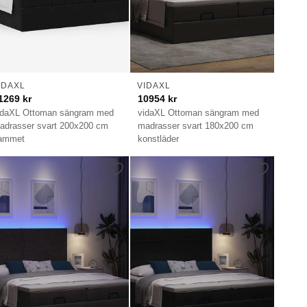
IDAXL
VIDAXL
1269
kr
10954
kr
idaXL Ottoman sängram med
vidaXL Ottoman sängram med
adrasser svart 200x200 cm
madrasser svart 180x200 cm
ammet
konstläder