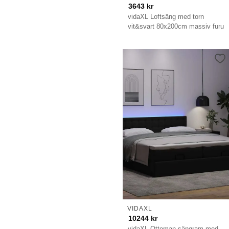
3643
kr
vidaXL Loftsäng med torn
vit&svart 80x200cm massiv furu
VIDAXL
10244
kr
vidaXL Ottoman sängram med