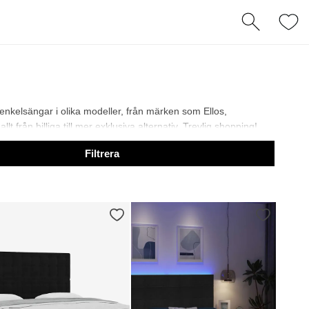
 enkelsängar i olika modeller, från märken som Ellos,
 från billiga till mer exklusiva alternativ. Trevlig shopping!
Filtrera