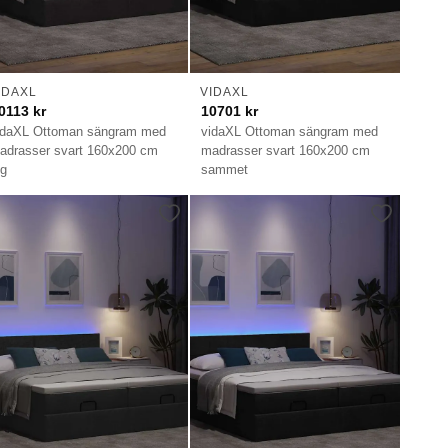
IDAXL
VIDAXL
0113
kr
10701
kr
idaXL Ottoman sängram med
vidaXL Ottoman sängram med
adrasser svart 160x200 cm
madrasser svart 160x200 cm
yg
sammet