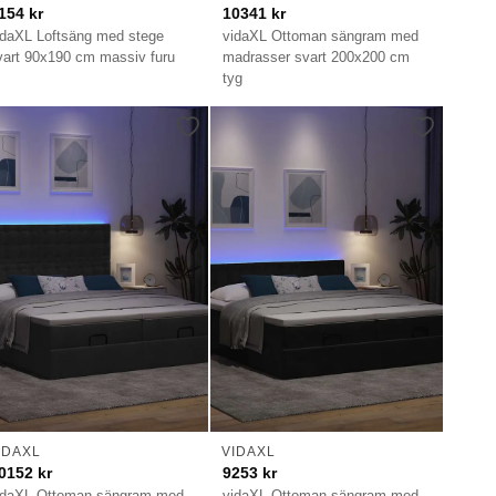
154
kr
10341
kr
idaXL Loftsäng med stege
vidaXL Ottoman sängram med
vart 90x190 cm massiv furu
madrasser svart 200x200 cm
tyg
IDAXL
VIDAXL
0152
kr
9253
kr
idaXL Ottoman sängram med
vidaXL Ottoman sängram med