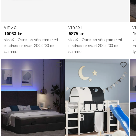
VIDAXL
VIDAXL
V
10063
kr
9875
kr
1
vidaXL Ottoman sängram med
vidaXL Ottoman sängram med
v
madrasser svart 200x200 cm
madrasser svart 200x200 cm
m
sammet
sammet
t