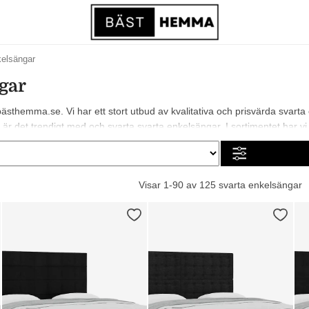
kelsängar
gar
ästhemma.se. Vi har ett stort utbud av kvalitativa och prisvärda svarta
r det trendigt med och svarta svarta enkelsängar. I sortimentet har vi allt
Visar 1-90 av 125 svarta enkelsängar