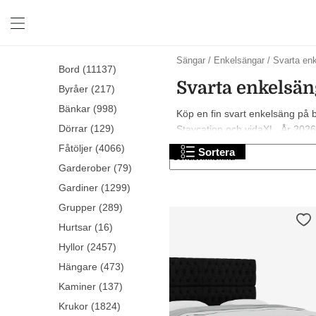
Sängar
/
Enkelsängar
/
Svarta en
Bord (11137)
Svarta enkelsän
Byråer (217)
Bänkar (998)
Köp en fin svart enkelsäng på b
Dörrar (129)
Staycation och vidaXL. År 2026 ä
Fåtöljer (4066)
Sortera
Garderober (79)
Gardiner (1299)
Grupper (289)
Hurtsar (16)
Hyllor (2457)
Hängare (473)
Kaminer (137)
Krukor (1824)