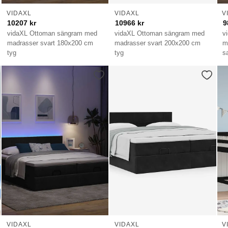
VIDAXL
VIDAXL
V
10207
kr
10966
kr
9
vidaXL Ottoman sängram med
vidaXL Ottoman sängram med
v
madrasser svart 180x200 cm
madrasser svart 200x200 cm
m
tyg
tyg
s
VIDAXL
VIDAXL
V