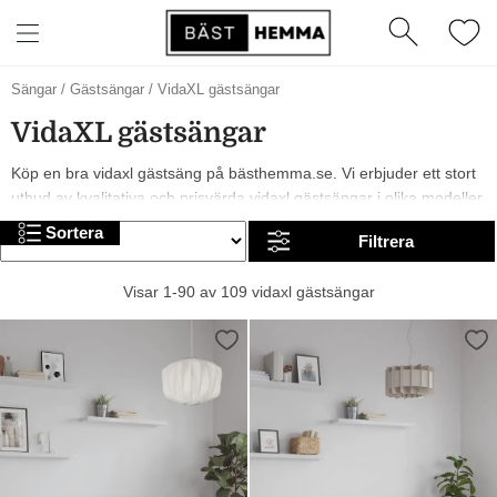
Sängar
/
Gästsängar
/
VidaXL gästsängar
VidaXL gästsängar
Köp en bra vidaxl gästsäng på bästhemma.se. Vi erbjuder ett stort
utbud av kvalitativa och prisvärda vidaxl gästsängar i olika modeller,
från märken som och vidaXL. År 2026 är det trendigt med svarta,
Sortera
Filtrera
gula och vita vidaxl gästsängar. I sortimentet finns allt från billiga till
mer exklusiva alternativ. Trevlig shopping!
Visar 1-90 av 109 vidaxl gästsängar