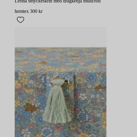
Leona smyckeskrin med dragkedja multi/röd
hemtex
300
kr