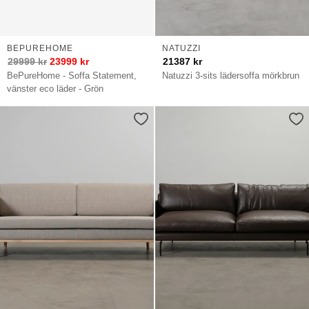
BEPUREHOME
NATUZZI
29999
kr
23999
kr
21387
kr
BePureHome - Soffa Statement,
Natuzzi 3-sits lädersoffa mörkbrun
vänster eco läder - Grön