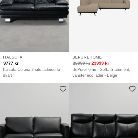
ITALSOFA
BEPUREHOME
9777
kr
29999
kr
23999
kr
Italsofa Corona 2-sits lädersoffa
BePureHome - Soffa Statement,
svart
vänster eco läder - Beige