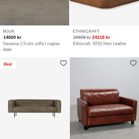
MJUK
ETHNICRAFT
14020
kr
26909
kr
24218
kr
Savanna 2,5-sits soffa i cognac
Ethnicraft, N701 Hörn Leather
läder
Rea!