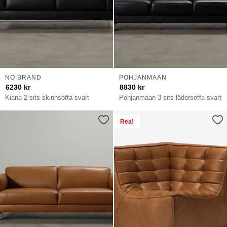
NO BRAND
POHJANMAAN
6230
kr
8830
kr
Kiana 2-sits skinnsoffa svart
Pohjanmaan 3-sits lädersoffa svart
Rea!