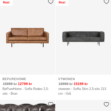
Rea!
Rea!
BEPUREHOME
VTWONEN
15999
kr
12799
kr
18999
kr
15199
kr
BePureHome - Soffa Rodeo 2,5-
vtwonen - Soffa Skin 2,5-sits 213
sits - Brun
cm - Grå