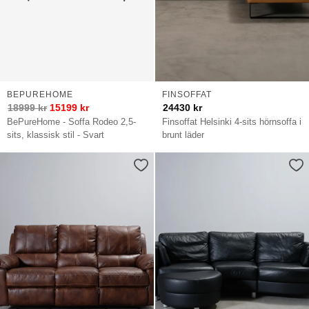
BEPUREHOME
FINSOFFAT
18999
kr
15199
kr
24430
kr
BePureHome - Soffa Rodeo 2,5-
Finsoffat Helsinki 4-sits hörnsoffa i
sits, klassisk stil - Svart
brunt läder