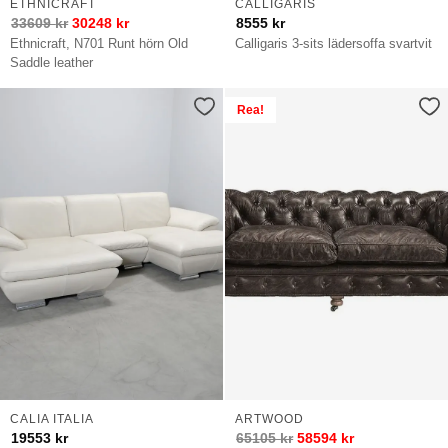
ETHNICRAFT
CALLIGARIS
33609
kr
30248
kr
8555
kr
Ethnicraft, N701 Runt hörn Old
Calligaris 3-sits lädersoffa svartvit
Saddle leather
Rea!
CALIA ITALIA
ARTWOOD
19553
kr
65105
kr
58594
kr