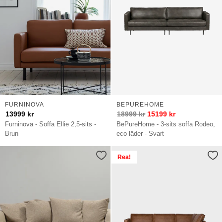
FURNINOVA
BEPUREHOME
13999
kr
18999
kr
15199
kr
Furninova - Soffa Ellie 2,5-sits -
BePureHome - 3-sits soffa Rodeo,
Brun
eco läder - Svart
Rea!