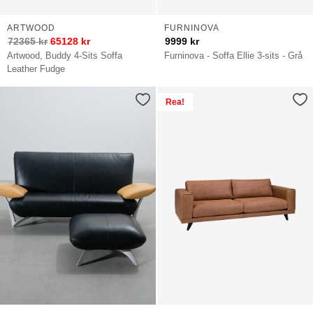
ARTWOOD
FURNINOVA
72365
kr
65128
kr
9999
kr
Artwood, Buddy 4-Sits Soffa
Furninova - Soffa Ellie 3-sits - Grå
Leather Fudge
Rea!