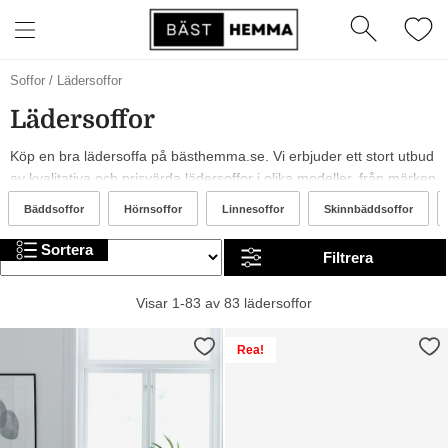
Soffor
/
Lädersoffor
Lädersoffor
Köp en bra lädersoffa på bästhemma.se. Vi erbjuder ett stort utbud
av kvalitativa och prisvärda lädersoffor i olika modeller, från märken
som Stressless, vidaXL och WOOOD. År 2026 är det trendigt med
Bäddsoffor
Hörnsoffor
Linnesoffor
Skinnbäddsoffor
gråa, beiga och gula lädersoffor. I sortimentet hittar du allt från
billiga till mer exklusiva alternativ. Trevlig shopping!
Sortera
Filtrera
Visar 1-83 av 83 lädersoffor
Rea!