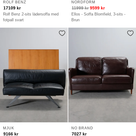
ROLF BENZ
NORDFORM
17109
kr
11999
kr
9599
kr
Rolf Benz 2-sits lädersoffa med
Ellos - Soffa Blomfield, 3-sits -
fotpall svart
Brun
MJUK
NO BRAND
9166
kr
7027
kr