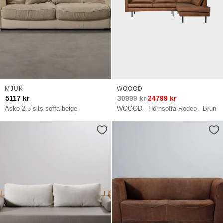
MJUK
WOOOD
5117
kr
30999
kr
24799
kr
Asko 2,5-sits soffa beige
WOOOD - Hörnsoffa Rodeo - Brun