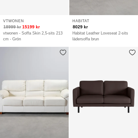
VTWONEN
HABITAT
18999
kr
15199
kr
8029
kr
vtwonen - Soffa Skin 2,5-sits 213
Habitat Leather Loveseat 2-sits
cm - Grön
lädersoffa brun