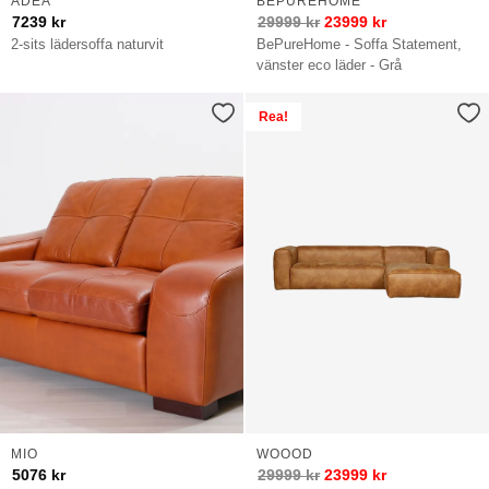
ADEA
BEPUREHOME
7239
kr
29999
kr
23999
kr
2-sits lädersoffa naturvit
BePureHome - Soffa Statement,
vänster eco läder - Grå
Rea!
MIO
WOOOD
5076
kr
29999
kr
23999
kr