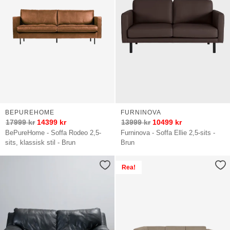
BEPUREHOME
FURNINOVA
17999
kr
14399
kr
13999
kr
10499
kr
BePureHome - Soffa Rodeo 2,5-
Furninova - Soffa Ellie 2,5-sits -
sits, klassisk stil - Brun
Brun
Rea!