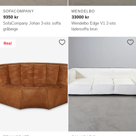
SOFACOMPANY
WENDELBO
9350
kr
33000
kr
SofaCompany Johan 3-sits soffa
Wendelbo Edge V1 2-sits
gråbeige
lädersoffa brun
Rea!