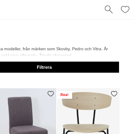
olika modeller, från märken som Skovby, Pedro och Vitra. År
 exklusiva alternativ. Trevlig shopping!
Filtrera
Rea!