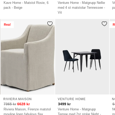
Kave Home - Matstol Rosie, 6
Venture Home - Matgrupp Nellie
V
pack - Beige
med 4 st matstolar Tennessee -
p
Vit
Rea!
R
RIVIERA MAISON
VENTURE HOME
N
7365
kr
6628
kr
3499
kr
6
Riviera Maison, Firenze matstol
Venture Home - Matgrupp
N
mouline linen fabulous flax
Tempe med 2st stolar Night -
m