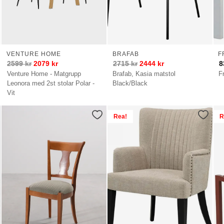
VENTURE HOME
BRAFAB
F
2599
kr
2079
kr
2715
kr
2444
kr
8
Venture Home - Matgrupp
Brafab, Kasia matstol
F
Leonora med 2st stolar Polar -
Black/Black
Vit
Rea!
R