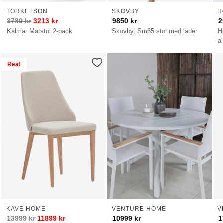
TORKELSON
SKOVBY
H
3780
kr
3213
kr
9850
kr
2
Kalmar Matstol 2-pack
Skovby, Sm65 stol med läder
H
a
Rea!
KAVE HOME
VENTURE HOME
V
13999
kr
11899
kr
10999
kr
1