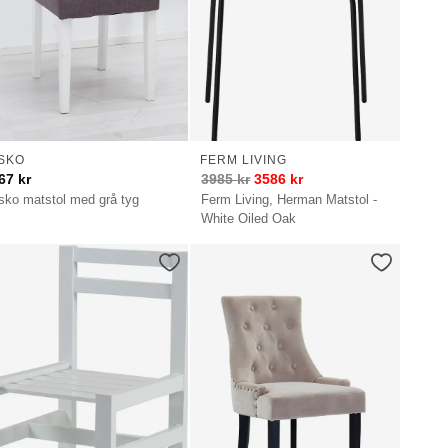
SKO
FERM LIVING
67
kr
3985
kr
3586
kr
sko matstol med grå tyg
Ferm Living, Herman Matstol -
White Oiled Oak