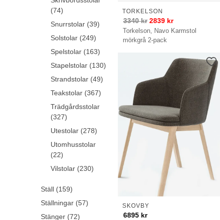
Skrivbordsstolar
(74)
TORKELSON
3340
kr
2839
kr
Snurrstolar (39)
Torkelson, Navo Karmstol
Solstolar (249)
mörkgrå 2-pack
Spelstolar (163)
Stapelstolar (130)
Strandstolar (49)
Teakstolar (367)
Trädgårdsstolar
(327)
Utestolar (278)
Utomhusstolar
(22)
Vilstolar (230)
Ställ (159)
Ställningar (57)
SKOVBY
6895
kr
Stänger (72)