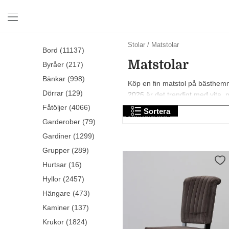
Svarta
Venture
Stolar
/
Matstolar
Bord (11137)
matstolar
Home
Matstolar
Gråa
matstolar
Byråer (217)
matstolar
Houe
Bänkar (998)
Köp en fin matstol på bästhemma
Bruna
matstolar
Dörrar (129)
2026 är det trendigt med vita, mö
matstolar
No
Vita
Fåtöljer (4066)
Brand
Sortera
matstolar
matstolar
Garderober (79)
Beiga
VidaXL
Gardiner (1299)
matstolar
matstolar
Grupper (289)
Artwood
matstolar
Hurtsar (16)
Brafab
Hyllor (2457)
matstolar
Hängare (473)
Kaminer (137)
Krukor (1824)