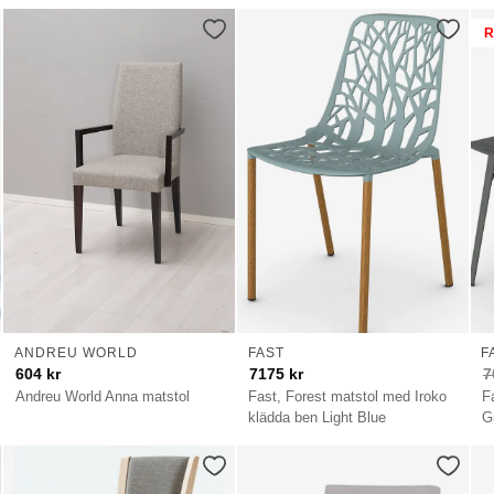
R
ANDREU WORLD
FAST
F
604
kr
7175
kr
7
Andreu World Anna matstol
Fast, Forest matstol med Iroko
F
klädda ben Light Blue
G