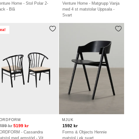
enture Home - Stol Polar 2-
Venture Home - Matgrupp Vanja
ack - Blå
med 4 st matstolar Uppsala -
Svart
ea!
ORDFORM
MJUK
499
kr
5199
kr
1592
kr
ORDFORM - Cassandra
Forms & Objects Hennie
atstol med armstöd - Vit
matstol i ek svart