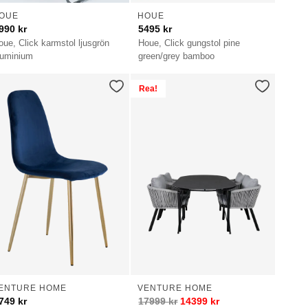
OUE
HOUE
990
kr
5495
kr
oue, Click karmstol ljusgrön
Houe, Click gungstol pine
luminium
green/grey bamboo
Rea!
ENTURE HOME
VENTURE HOME
749
kr
17999
kr
14399
kr