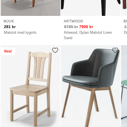
MJUK
ARTWOOD
B
281
kr
8785
kr
7906
kr
1
Matstol med tygsits
Artwood, Dylan Matstol Linen
D
Sand
Rea!