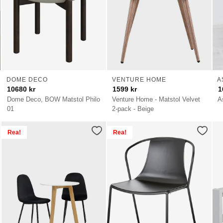
DOME DECO
VENTURE HOME
A
10680
kr
1599
kr
1
Dome Deco, BOW Matstol Philo
Venture Home - Matstol Velvet
A
01
2-pack - Beige
Rea!
Rea!