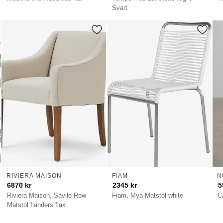
Svart
RIVIERA MAISON
FIAM
N
6870
kr
2345
kr
5
Riviera Maison, Savile Row
Fiam, Mya Matstol white
Ca
Matstol flanders flax