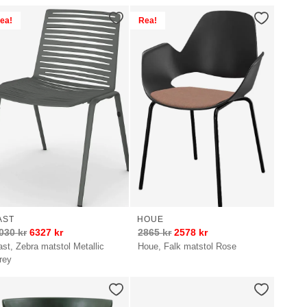
ea!
Rea!
AST
HOUE
030
kr
6327
kr
2865
kr
2578
kr
ast, Zebra matstol Metallic
Houe, Falk matstol Rose
rey