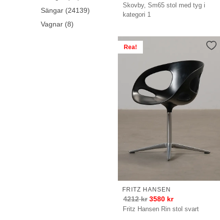
Skovby, Sm65 stol med tyg i
Sängar (24139)
kategori 1
Vagnar (8)
Rea!
FRITZ HANSEN
4212
kr
3580
kr
Fritz Hansen Rin stol svart