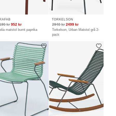
RAFAB
TORKELSON
190
kr
952
kr
2940
kr
2499
kr
elia matstol burnt paprika
Torkelson, Urban Matstol grå 2-
pack