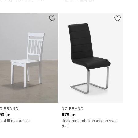
O BRAND
NO BRAND
93
kr
978
kr
tskill matstol vit
Jack matstol i konstskinn svart
2 st