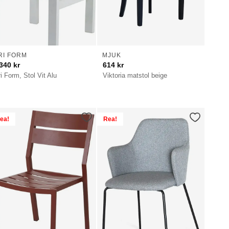
RI FORM
MJUK
340
kr
614
kr
ri Form, Stol Vit Alu
Viktoria matstol beige
ea!
Rea!