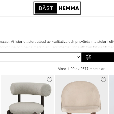
.se. Vi listar ett stort utbud av kvalitativa och prisvärda matstolar i 
rkbruna och beiga matstolar. I sortimentet finns allt från billiga till mer
Visar 1-90 av 2677 matstolar