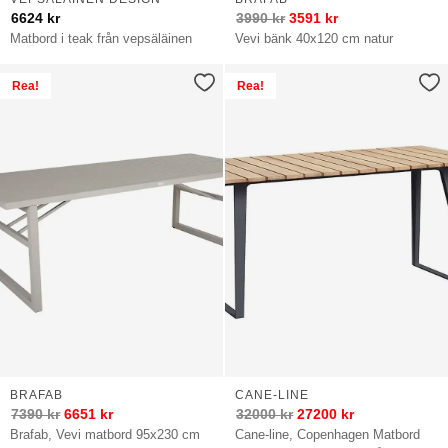
6624
kr
3990
kr
3591
kr
Matbord i teak från vepsäläinen
Vevi bänk 40x120 cm natur
Rea!
Rea!
BRAFAB
CANE-LINE
7390
kr
6651
kr
32000
kr
27200
kr
Brafab, Vevi matbord 95x230 cm
Cane-line, Copenhagen Matbord