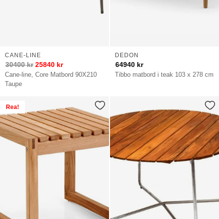
CANE-LINE
DEDON
30400
kr
25840
kr
64940
kr
Cane-line, Core Matbord 90X210
Tibbo matbord i teak 103 x 278 cm
Taupe
Rea!