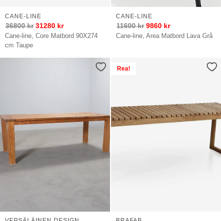
CANE-LINE
CANE-LINE
36800
kr
31280
kr
11600
kr
9860
kr
Cane-line, Core Matbord 90X274
Cane-line, Area Matbord Lava Grå
cm Taupe
Rea!
VEPSÄLÄINEN DESIGN
BRAFAB