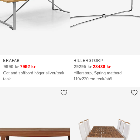
BRAFAB
HILLERSTORP
9990
kr
7992
kr
29295
kr
23436
kr
Gotland soffbord höger silver/teak
Hillerstorp, Spring matbord
teak
110x220 cm teak/stål