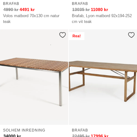
BRAFAB
BRAFAB
4990
kr
4491
kr
13035
kr
11080
kr
Volos matbord 70x130 cm natur
Brafab, Lyon matbord 92x194-252
teak
cm vit teak
Rea!
SOLHEM INREDNING
BRAFAB
34000
kr
22495
kr
17996
kr