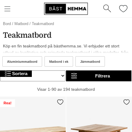
Bord
/
Matbord
/
Teakmatbord
Teakmatbord
Köp en fin teakmatbord på bästhemma.se. Vi erbjuder ett stort
utbud av kvalitativa och prisvärda teakmatbord i olika modeller, från
märken som Hillerstorp, Brafab och Skargaarden. År 2026 är det
Aluminiummatbord
Matbord i ek
Järnmatbord
trendigt med svarta, vita och gråa teakmatbord. I sortimentet kan
du hitta allt från billiga till mer exklusiva alternativ. Trevlig shopping!
Sortera
Filtrera
Visar 1-90 av 194 teakmatbord
Rea!