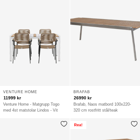
VENTURE HOME
BRAFAB
11999
kr
26990
kr
Venture Home - Matgrupp Togo
Brafab, Naos matbord 100x220-
med 4st matstolar Lindos - Vit
320 cm rostfritt stål/teak
Rea!