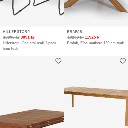
HILLERSTORP
BRAFAB
10990
kr
9891
kr
13250
kr
11925
kr
Hillerstorp, Oas stol teak 2-pack
Brafab, Eios matbord 150 cm teak
brun teak