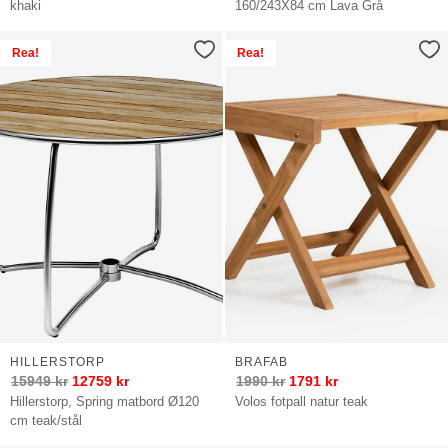
khaki
160/243X84 cm Lava Grå
Rea!
Rea!
HILLERSTORP
BRAFAB
15949
kr
12759
kr
1990
kr
1791
kr
Hillerstorp, Spring matbord Ø120
Volos fotpall natur teak
cm teak/stål