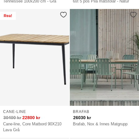
Tennessee 100x200 cm - Grå
6st 5 pos Pila matstolar - Natur
Rea!
CANE-LINE
BRAFAB
30400
kr
22800
kr
26030
kr
Cane-line, Core Matbord 90X210
Brafab, Nox & Innes Matgrupp
Lava Grå