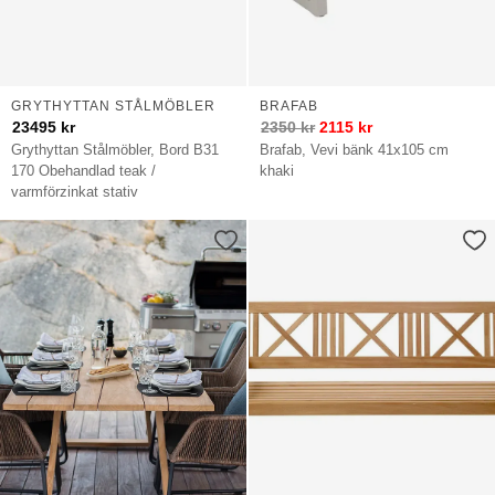
GRYTHYTTAN STÅLMÖBLER
BRAFAB
23495
kr
2350
kr
2115
kr
Grythyttan Stålmöbler, Bord B31
Brafab, Vevi bänk 41x105 cm
170 Obehandlad teak /
khaki
varmförzinkat stativ