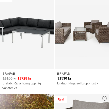
BRAFAB
BRAFAB
16150
kr
13728
kr
31530
kr
Brafab, Rana hörngrupp låg
Brafab, Ninja soffgrupp rustik
vänster vit
Rea!