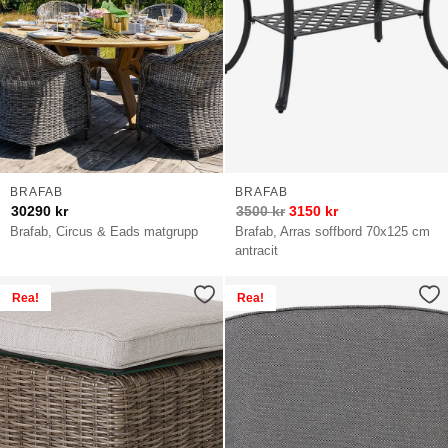
BRAFAB
BRAFAB
30290
kr
3500
kr
3150
kr
Brafab, Circus & Eads matgrupp
Brafab, Arras soffbord 70x125 cm
antracit
Rea!
Rea!