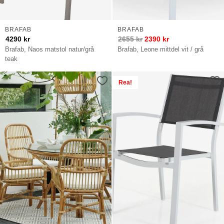
BRAFAB
BRAFAB
4290
kr
2655
kr
2390
kr
Brafab, Naos matstol natur/grå
Brafab, Leone mittdel vit / grå
teak
Rea!