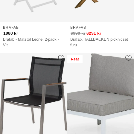
BRAFAB
BRAFAB
1980
kr
6990
kr
6291
kr
Brafab - Matstol Leone, 2-pack -
Brafab, TALLBACKEN picknicset
Vit
furu
Rea!