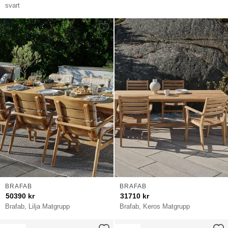
svart
BRAFAB
BRAFAB
50390
kr
31710
kr
Brafab, Lilja Matgrupp
Brafab, Keros Matgrupp