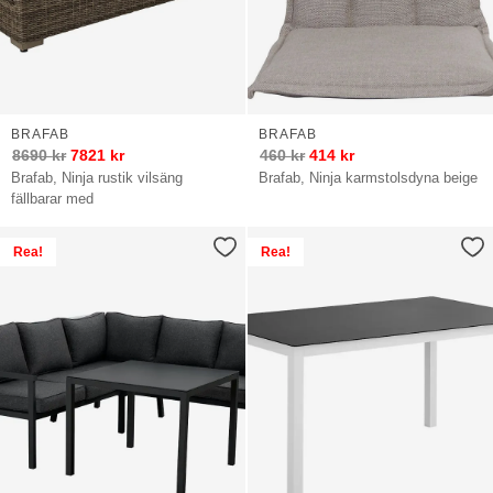
BRAFAB
BRAFAB
8690
kr
7821
kr
460
kr
414
kr
Brafab, Ninja rustik vilsäng
Brafab, Ninja karmstolsdyna beige
fällbarar med
Rea!
Rea!