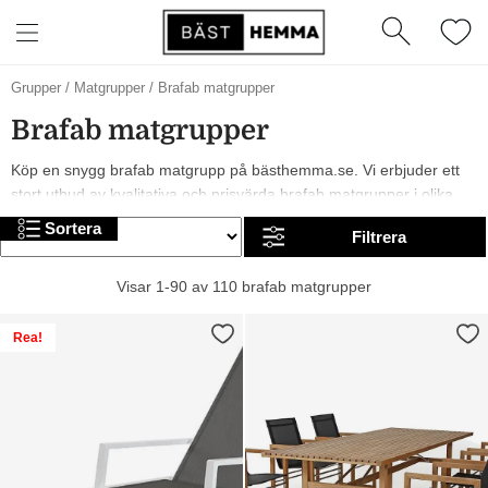
Grupper
/
Matgrupper
/
Brafab matgrupper
Brafab matgrupper
Köp en snygg brafab matgrupp på bästhemma.se. Vi erbjuder ett
stort utbud av kvalitativa och prisvärda brafab matgrupper i olika
modeller, från märken som och Brafab. År 2026 är det trendigt med
Sortera
Filtrera
gråa, vita och svarta brafab matgrupper. I sortimentet finns allt från
billiga till mer exklusiva alternativ. Trevlig shopping!
Visar 1-90 av 110 brafab matgrupper
Rea!