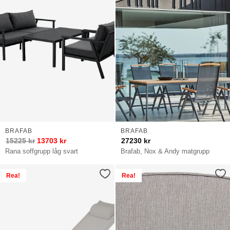
BRAFAB
BRAFAB
15225
kr
13703
kr
27230
kr
Rana soffgrupp låg svart
Brafab, Nox & Andy matgrupp
Rea!
Rea!