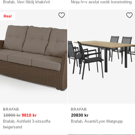
Brafab, Vevi fåtölj khaki/vit
Ninja h+v avslut rustik konstrotting
Rea!
BRAFAB
BRAFAB
10900
kr
9810
kr
20830
kr
Brafab, Ashfield 3-sitssoffa
Brafab, Avanti/Lyon Matgrupp
beige/sand