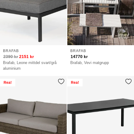
BRAFAB
BRAFAB
2390
kr
2151
kr
14770
kr
Brafab, Leone mittdel svart/grå
Brafab, Vevi matgrupp
aluminium
Rea!
Rea!