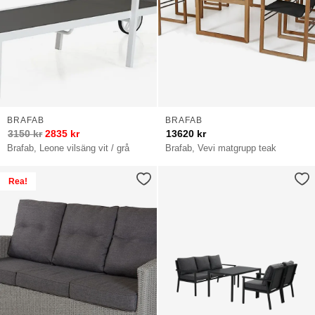
BRAFAB
BRAFAB
3150
kr
2835
kr
13620
kr
Brafab, Leone vilsäng vit / grå
Brafab, Vevi matgrupp teak
Rea!