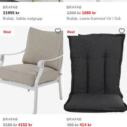
BRAFAB
BRAFAB
21955
kr
1200
kr
1080
kr
Brafab, Vallda matgrupp
Brafab, Leone Karmstol Vit / Grå
Rea!
Rea!
BRAFAB
BRAFAB
5190
kr
4152
kr
460
kr
414
kr