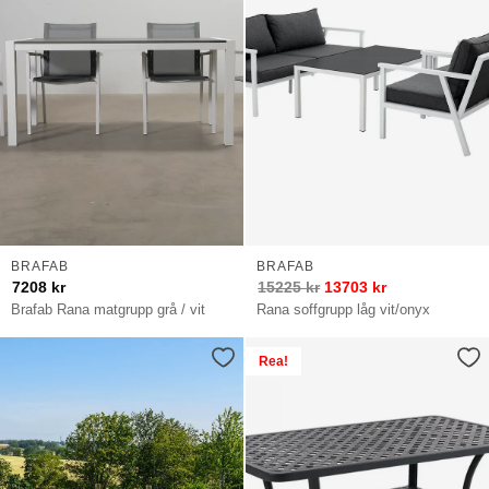
BRAFAB
BRAFAB
7208
kr
15225
kr
13703
kr
Brafab Rana matgrupp grå / vit
Rana soffgrupp låg vit/onyx
Rea!