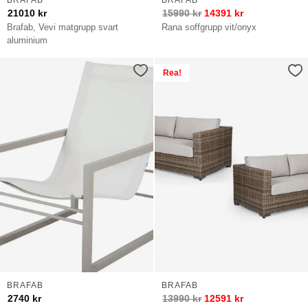
BRAFAB
BRAFAB
21010
kr
15990
kr
14391
kr
Brafab, Vevi matgrupp svart
Rana soffgrupp vit/onyx
aluminium
Rea!
BRAFAB
BRAFAB
2740
kr
13990
kr
12591
kr