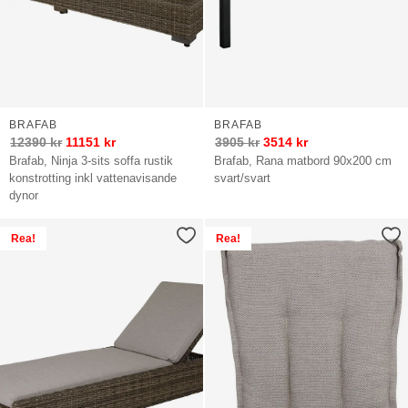
BRAFAB
BRAFAB
12390
kr
11151
kr
3905
kr
3514
kr
Brafab, Ninja 3-sits soffa rustik
Brafab, Rana matbord 90x200 cm
konstrotting inkl vattenavisande
svart/svart
dynor
Rea!
Rea!