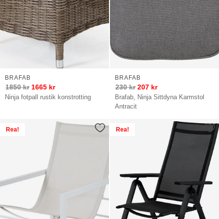
BRAFAB
BRAFAB
1850
kr
1665
kr
230
kr
207
kr
Ninja fotpall rustik konstrotting
Brafab, Ninja Sittdyna Karmstol
Antracit
Rea!
Rea!