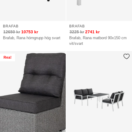
BRAFAB
BRAFAB
12650
kr
10753
kr
3225
kr
2741
kr
Brafab, Rana hörngrupp hög svart
Brafab, Rana matbord 90x150 cm
vit/svart
Rea!