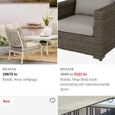
BRAFAB
BRAFAB
29675
kr
5690
kr
5121
kr
Brafab, Arras soffgrupp
Brafab, Ninja fåtölj rustik
konstrotting inkl vattenavvisande
dynor
Rea!