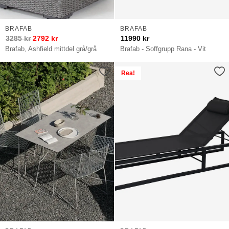
BRAFAB
BRAFAB
3285
kr
2792
kr
11990
kr
Brafab, Ashfield mittdel grå/grå
Brafab - Soffgrupp Rana - Vit
Rea!