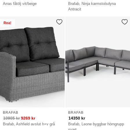
Arras fåtölj vit/beige
Brafab, Ninja karmstolsdyna
Antracit
Rea!
BRAFAB
BRAFAB
10905
kr
9269
kr
14350
kr
Brafab, Ashfield avslut h+v grå
Brafab, Leone byggbar hörngrupp
svart