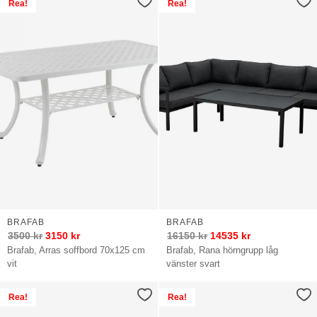
Rea!
Rea!
BRAFAB
BRAFAB
3500
kr
3150
kr
16150
kr
14535
kr
Brafab, Arras soffbord 70x125 cm
Brafab, Rana hörngrupp låg
vit
vänster svart
Rea!
Rea!