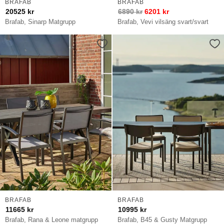
BRAFAB
BRAFAB
20525
kr
6890
kr
6201
kr
Brafab, Sinarp Matgrupp
Brafab, Vevi vilsäng svart/svart
BRAFAB
BRAFAB
11665
kr
10995
kr
Brafab, Rana & Leone matgrupp
Brafab, B45 & Gusty Matgrupp