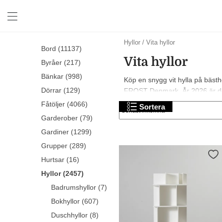
Hyllor
/
Vita hyllor
Bord (11137)
Vita hyllor
Byråer (217)
Bänkar (998)
Köp en snygg vit hylla på bästh
Dörrar (129)
FROST Denmark. År 2026 är det tre
Fåtöljer (4066)
Sortera
Garderober (79)
Gardiner (1299)
Grupper (289)
Hurtsar (16)
Hyllor (2457)
Badrumshyllor (7)
Bokhyllor (607)
Duschhyllor (8)