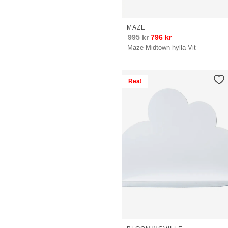
MAZE
995
kr
796
kr
Maze Midtown hylla Vit
Rea!