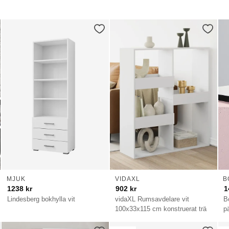
MJUK
VIDAXL
B
1238
kr
902
kr
1
Lindesberg bokhylla vit
vidaXL Rumsavdelare vit
B
100x33x115 cm konstruerat trä
p