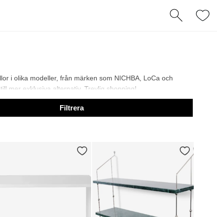
hyllor i olika modeller, från märken som NICHBA, LoCa och
till mer exklusiva alternativ. Trevlig shopping!
Filtrera