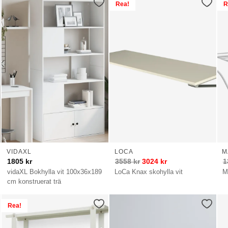
Rea!
R
VIDAXL
LOCA
M
1805
kr
3558
kr
3024
kr
1
vidaXL Bokhylla vit 100x36x189
LoCa Knax skohylla vit
M
cm konstruerat trä
Rea!