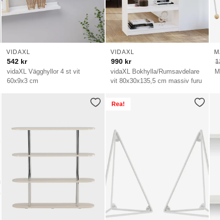
VIDAXL
VIDAXL
M
542
kr
990
kr
1
vidaXL Vägghyllor 4 st vit
vidaXL Bokhylla/Rumsavdelare
M
60x9x3 cm
vit 80x30x135,5 cm massiv furu
Rea!