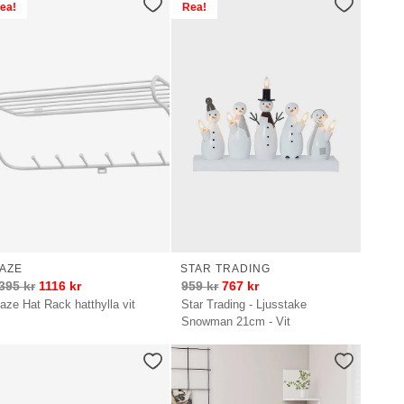
ea!
Rea!
AZE
STAR TRADING
395
kr
1116
kr
959
kr
767
kr
aze Hat Rack hatthylla vit
Star Trading - Ljusstake
Snowman 21cm - Vit