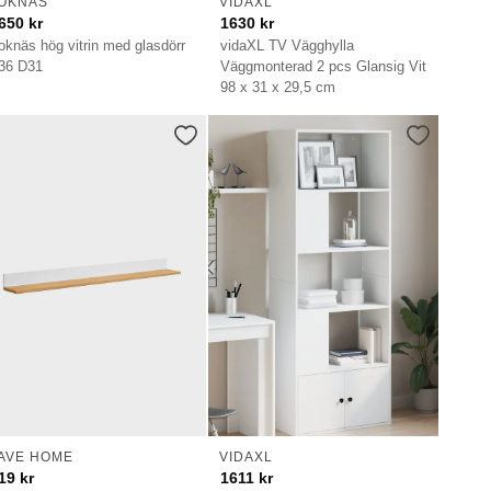
OKNÄS
VIDAXL
650
kr
1630
kr
oknäs hög vitrin med glasdörr
vidaXL TV Vägghylla
36 D31
Väggmonterad 2 pcs Glansig Vit
98 x 31 x 29,5 cm
AVE HOME
VIDAXL
19
kr
1611
kr