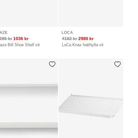
AZE
LOCA
295
kr
1036
kr
4182
kr
2980
kr
aze Bill Shoe Shelf vit
LoCa Knax hatthylla vit