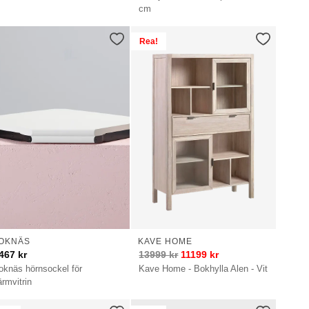
cm
Rea!
OKNÄS
KAVE HOME
467
kr
13999
kr
11199
kr
oknäs hörnsockel för
Kave Home - Bokhylla Alen - Vit
ärmvitrin