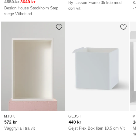
4550
kr
3640
kr
By Lassen Frame 35 kub med
K
Design House Stockholm Step
dörr vit
- 
stege Vitbetsad
MJUK
GEJST
M
572
kr
449
kr
1
Vägghylla i trä vit
Gejst Flex Box liten 10,5 cm Vit
M
m