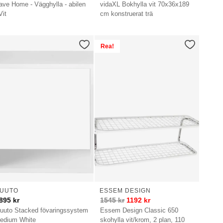
ave Home - Vägghylla - abilen
vidaXL Bokhylla vit 70x36x189
Vit
cm konstruerat trä
Rea!
UUTO
ESSEM DESIGN
895
kr
1545
kr
1192
kr
uuto Stacked fövaringssystem
Essem Design Classic 650
edium White
skohylla vit/krom, 2 plan, 110