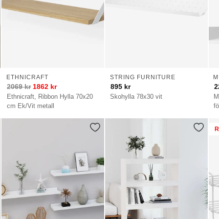
ETHNICRAFT
STRING FURNITURE
M
2069
kr
1862
kr
895
kr
2
Ethnicraft, Ribbon Hylla 70x20
Skohylla 78x30 vit
M
cm Ek/Vit metall
f
R