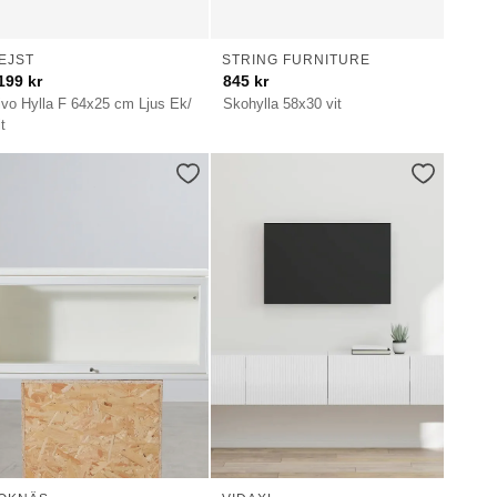
EJST
STRING FURNITURE
199
kr
845
kr
ivo Hylla F 64x25 cm Ljus Ek/
Skohylla 58x30 vit
t