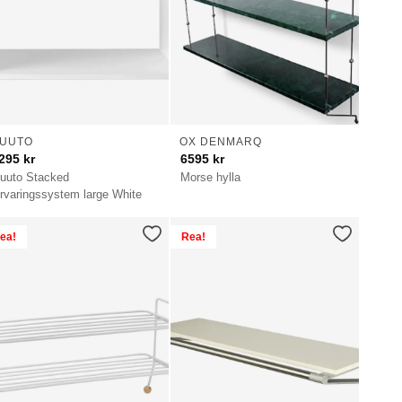
UUTO
OX DENMARQ
295
kr
6595
kr
uuto Stacked
Morse hylla
örvaringssystem large White
ea!
Rea!