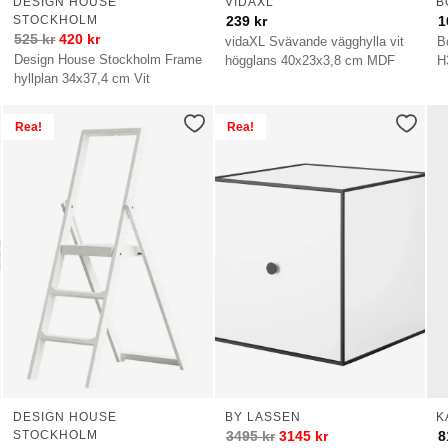
DESIGN HOUSE
VIDAXL
B
STOCKHOLM
239
kr
1
525
kr
420
kr
vidaXL Svävande vägghylla vit
B
Design House Stockholm Frame
högglans 40x23x3,8 cm MDF
H
hyllplan 34x37,4 cm Vit
Rea!
Rea!
DESIGN HOUSE
BY LASSEN
K
STOCKHOLM
3495
kr
3145
kr
8