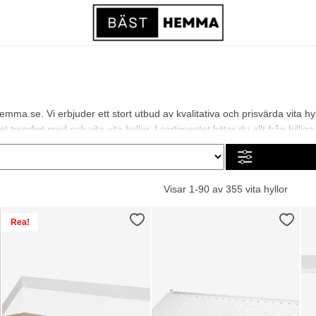
emma.se. Vi erbjuder ett stort utbud av kvalitativa och prisvärda vita 
ndigt med och vita vita hyllor. I sortimentet hittar du allt från billiga 
Visar 1-90 av 355 vita hyllor
Rea!