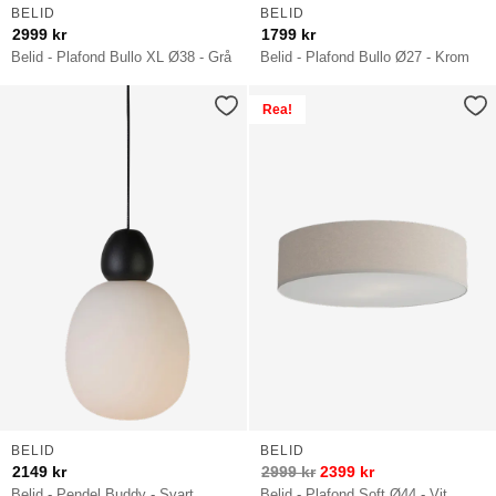
BELID
BELID
2999
kr
1799
kr
Belid - Plafond Bullo XL Ø38 - Grå
Belid - Plafond Bullo Ø27 - Krom
Rea!
BELID
BELID
2149
kr
2999
kr
2399
kr
Belid - Pendel Buddy - Svart
Belid - Plafond Soft Ø44 - Vit