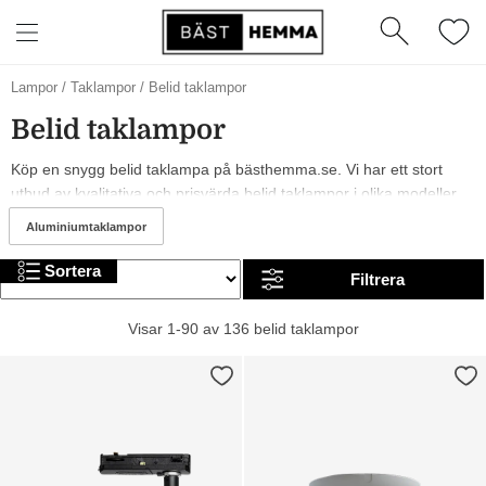
Lampor
/
Taklampor
/
Belid taklampor
Belid taklampor
Köp en snygg belid taklampa på bästhemma.se. Vi har ett stort
utbud av kvalitativa och prisvärda belid taklampor i olika modeller,
från märken som och Belid. År 2026 är det trendigt med vita, svarta
Aluminiumtaklampor
och mörkröda belid taklampor. I sortimentet har vi allt från billiga till
mer exklusiva alternativ. Trevlig shopping!
Sortera
Filtrera
Visar 1-90 av 136 belid taklampor