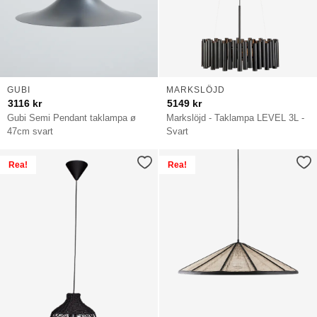
GUBI
MARKSLÖJD
3116
kr
5149
kr
Gubi Semi Pendant taklampa ø
Markslöjd - Taklampa LEVEL 3L -
47cm svart
Svart
Rea!
Rea!