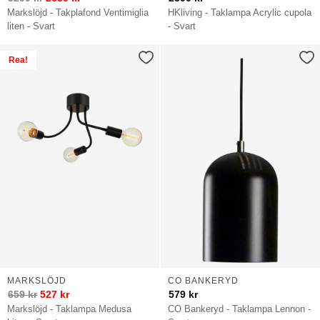
Markslöjd - Takplafond Ventimiglia
HKliving - Taklampa Acrylic cupola
liten - Svart
- Svart
Rea!
MARKSLÖJD
CO BANKERYD
659
kr
527
kr
579
kr
Markslöjd - Taklampa Medusa
CO Bankeryd - Taklampa Lennon -