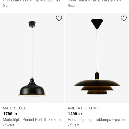
PR Home - Taklampa Rod 68 cm -
Kave Home - Taklampa Belkis -
Svart
Svart
MARKSLÖJD
ANETA LIGHTING
1799
kr
1499
kr
Markslöjd - Pendel Port 1L 37,5cm
Aneta Lighting - Taklampa Epsilon
- Svart
- Svart