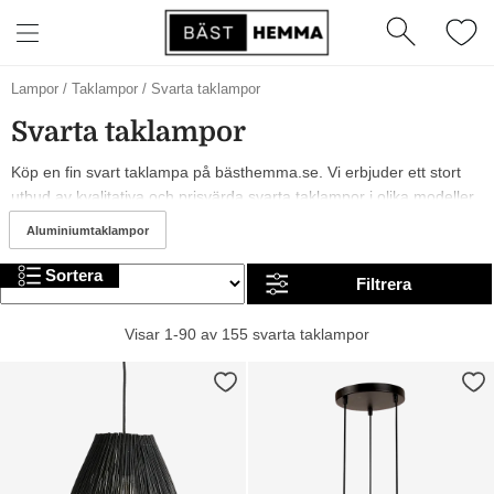
Lampor
/
Taklampor
/
Svarta taklampor
Svarta taklampor
Köp en fin svart taklampa på bästhemma.se. Vi erbjuder ett stort
utbud av kvalitativa och prisvärda svarta taklampor i olika modeller,
från märken som Belid, Faro Barcelona och Aneta Lighting. År 2026
Aluminiumtaklampor
är det trendigt med och svarta svarta taklampor. I sortimentet finns
allt från billiga till mer exklusiva alternativ. Trevlig shopping!
Sortera
Filtrera
Visar 1-90 av 155 svarta taklampor