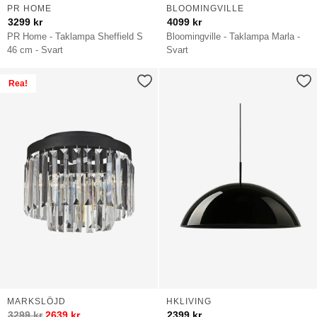
PR HOME
BLOOMINGVILLE
3299
kr
4099
kr
PR Home - Taklampa Sheffield S
Bloomingville - Taklampa Marla -
46 cm - Svart
Svart
Rea!
MARKSLÖJD
HKLIVING
3299
kr
2639
kr
2399
kr