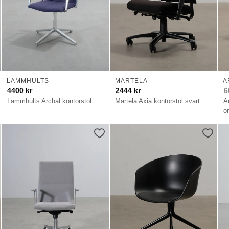
LAMMHULTS
MARTELA
A
4400
kr
2444
kr
6
Lammhults Archal kontorstol
Martela Axia kontorstol svart
A
o