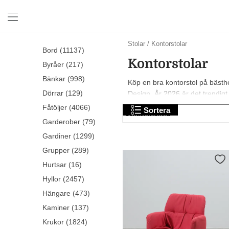
Stolar
/
Kontorstolar
Bord (11137)
Kontorstolar
Byråer (217)
Bänkar (998)
Köp en bra kontorstol på bästhe
Dörrar (129)
Design. År 2026 är det trendigt m
Fåtöljer (4066)
Sortera
Garderober (79)
Gardiner (1299)
Grupper (289)
Hurtsar (16)
Hyllor (2457)
Hängare (473)
Kaminer (137)
Krukor (1824)