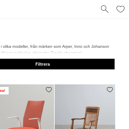
r i olika modeller, från märken som Arper, Inno och Johanson
till mer exklusiva alternativ. Trevlig shopping!
Filtrera
ea!