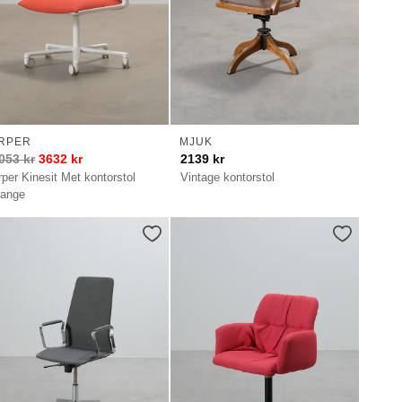
RPER
MJUK
053
kr
3632
kr
2139
kr
rper Kinesit Met kontorstol
Vintage kontorstol
range