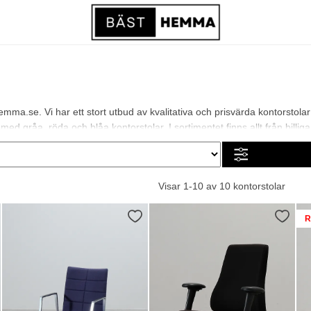
mma.se. Vi har ett stort utbud av kvalitativa och prisvärda kontorstola
ed gråa, röda och blåa kontorstolar. I sortimentet finns allt från billiga 
Visar 1-10 av 10 kontorstolar
R