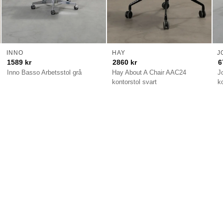
INNO
HAY
J
1589
kr
2860
kr
6
Inno Basso Arbetsstol grå
Hay About A Chair AAC24
J
kontorstol svart
k