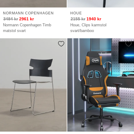
NORMANN COPENHAGEN
HOUE
3484
kr
2961
kr
2155
kr
1940
kr
Normann Copenhagen Timb
Houe, Clips karmstol
matstol svart
svart/bamboo