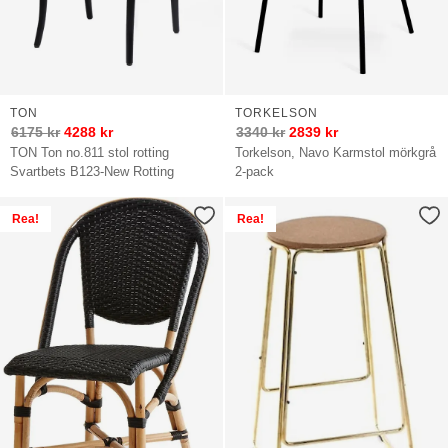
TON
TORKELSON
6175
kr
4288
kr
3340
kr
2839
kr
TON Ton no.811 stol rotting
Torkelson, Navo Karmstol mörkgrå
Svartbets B123-New Rotting
2-pack
Rea!
Rea!