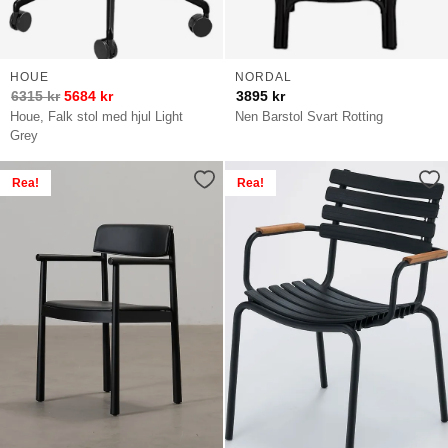
HOUE
NORDAL
6315
kr
5684
kr
3895
kr
Houe, Falk stol med hjul Light
Nen Barstol Svart Rotting
Grey
Rea!
Rea!