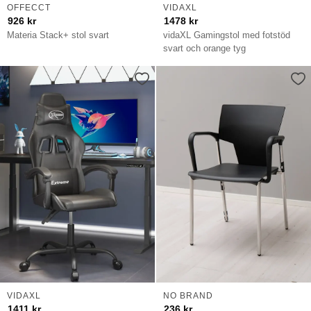
OFFECCT
VIDAXL
926
kr
1478
kr
Materia Stack+ stol svart
vidaXL Gamingstol med fotstöd
svart och orange tyg
VIDAXL
NO BRAND
1411
kr
236
kr