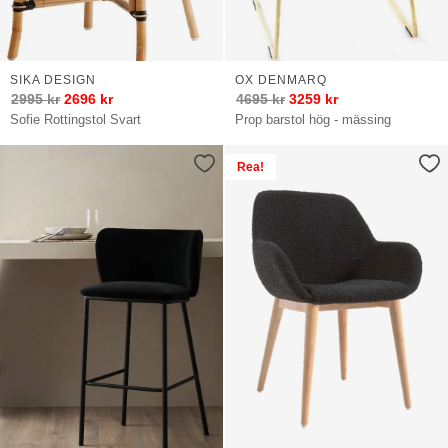
SIKA DESIGN
OX DENMARQ
2995
kr
2696
kr
4695
kr
3259
kr
Sofie Rottingstol Svart
Prop barstol hög - mässing
Rea!