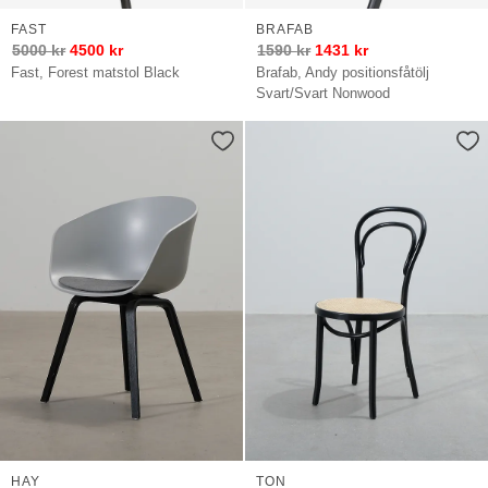
FAST
BRAFAB
5000
kr
4500
kr
1590
kr
1431
kr
Fast, Forest matstol Black
Brafab, Andy positionsfåtölj
Svart/Svart Nonwood
HAY
TON