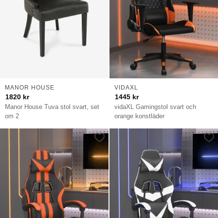
MANOR HOUSE
VIDAXL
1820
kr
1445
kr
Manor House Tuva stol svart, set
vidaXL Gamingstol svart och
om 2
orange konstläder