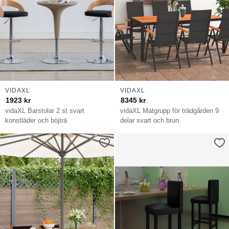
VIDAXL
VIDAXL
1923
kr
8345
kr
vidaXL Barstolar 2 st svart
vidaXL Matgrupp för trädgården 9
konstläder och böjträ
delar svart och brun