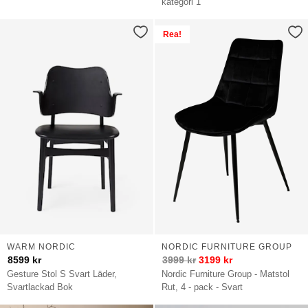
kategori 1
Rea!
WARM NORDIC
NORDIC FURNITURE GROUP
8599
kr
3999
kr
3199
kr
Gesture Stol S Svart Läder,
Nordic Furniture Group - Matstol
Svartlackad Bok
Rut, 4 - pack - Svart