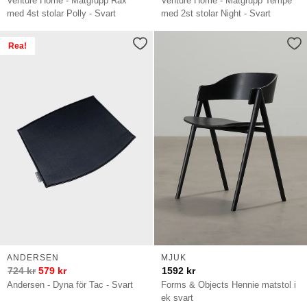
Venture Home - Matgrupp Rax
Venture Home - Matgrupp Tempe
med 4st stolar Polly - Svart
med 2st stolar Night - Svart
Rea!
ANDERSEN
MJUK
724
kr
579
kr
1592
kr
Andersen - Dyna för Tac - Svart
Forms & Objects Hennie matstol i
ek svart