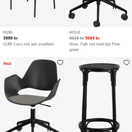
GUBI
HOUE
3999
kr
6315
kr
5684
kr
GUBI Coco stol ask svartbets
Houe, Falk stol med hjul Pine
green
Rea!