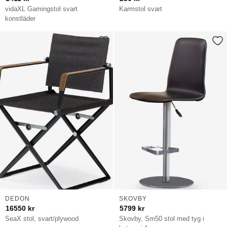
vidaXL Gamingstol svart
Karmstol svart
konstläder
DEDON
SKOVBY
16550
kr
5799
kr
SeaX stol, svart/plywood
Skovby, Sm50 stol med tyg i